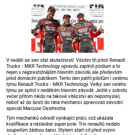
V neděli se sen stal skutečností. Všichni tři piloti Renault
Trucks - MKR Technology opravdu zaplnili pódium a to
nejen v nejprestižnějším hlavním závodě, ale především
před domácím publikem. Tento den patřil pilotům i celému
týmu Renault Trucks - MKR Technology. Velký sen celého
týmu se splnil v nedělním hlavním závodě. Ještě v sobotu
večer přitom nikdo na takové vítězství ani nepomyslel,
neboť až do šesti do rána mechanici spravovali závodní
speciál Marcuse Oestreicha.
Tým mechaniků odvedl vynikající práci, což ukázala
kvalifikace a následné super pole. Trio renaultů nedalo
soupeřům žádnou šanci. Stylem start-cíl před svými