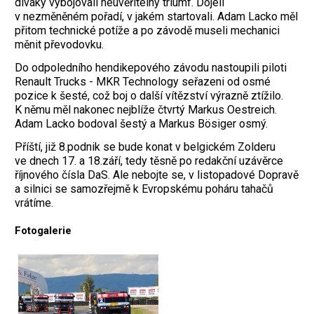
diváky vybojovali neuvěřitelný triumf. Dojeli
v nezměněném pořadí, v jakém startovali. Adam Lacko měl
přitom technické potíže a po závodě museli mechanici
měnit převodovku.
Do odpoledního hendikepového závodu nastoupili piloti
Renault Trucks - MKR Technology seřazeni od osmé
pozice k šesté, což boj o další vítězství výrazně ztížilo.
K němu měl nakonec nejblíže čtvrtý Markus Oestreich.
Adam Lacko bodoval šestý a Markus Bösiger osmý.
Příští, již 8.podnik se bude konat v belgickém Zolderu
ve dnech 17. a 18.září, tedy těsně po redakční uzávěrce
říjnového čísla DaS. Ale nebojte se, v listopadové Dopravě
a silnici se samozřejmě k Evropskému poháru tahačů
vrátíme.
Fotogalerie