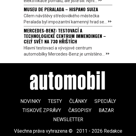
elektrifikace pomalu, ale jistě sílí. Nyní...
MUSEU DE PERALADA – HISPANO SUIZA
Cílem návštěvy středověkého městečka
>>
Peralada byl impozantní kamenný hrad se...
MERCEDES-BENZ: TESTOVACÍ A
TECHNOLOGICKÉ CENTRUM IMMENDINGEN –
CELÝ SVĚT NA 730 HŘIŠTÍCH
Hlavní testovací a vývojové centrum
>>
automobilky Mercedes-Benz je umístěno...
NOVINKY
TESTY
ČLÁNKY
SPECIÁLY
TISKOVÉ ZPRÁVY
ČASOPISY
BAZAR
NEWSLETTER
Všechna práva vyhrazena ©
|
2011 - 2026 Redakce