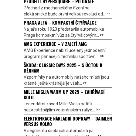
PEUGEOT HYPERSQUARE – PO DRÁTĚ
Přechod z mechanického řízení na
>>
elektronické bude první velkou revolucí od...
PRAGA ALFA – KOMPAKTNÍ ČTYŘVÁLCE
Na jaře roku 1923 představila automobilka
>>
Praga kompaktní vůz se čtyřválcovým...
AMG EXPERIENCE – V ZAJETÍ AMG
AMG Experience nabízí ucelený jednodenní
>>
program přinášející techniku sportovní...
ŠKODA: CLASSIC DAYS 2025 – S ÚCTOU K
DĚJINÁM
Vzpomínky na automobily našeho mládí jsou
>>
krásné, ještě krásnější je však...
MILLE MIGLIA WARM UP 2025 – ZAHŘÍVACÍ
KOLO
Legendární závod Mille Miglia patří k
>>
nejprestižnějším veteránským rallye...
ELEKTRIFIKACE NÁKLADNÍ DOPRAVY – DAIMLER
VERSUS VOLVO
V segmentu osobních automobilů již
>>