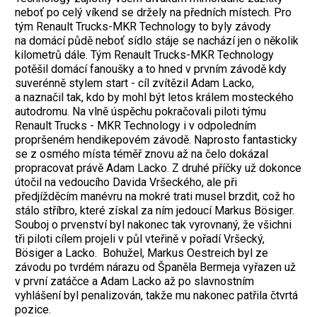
neboť po celý víkend se držely na předních místech. Pro
tým Renault Trucks-MKR Technology to byly závody
na domácí půdě neboť sídlo stáje se nachází jen o několik
kilometrů dále. Tým Renault Trucks-MKR Technology
potěšil domácí fanoušky a to hned v prvním závodě kdy
suverénně stylem start - cíl zvítězil Adam Lacko,
a naznačil tak, kdo by mohl být letos králem mosteckého
autodromu. Na vlně úspěchu pokračovali piloti týmu
Renault Trucks - MKR Technology i v odpoledním
propršeném hendikepovém závodě. Naprosto fantasticky
se z osmého místa téměř znovu až na čelo dokázal
propracovat právě Adam Lacko. Z druhé příčky už dokonce
útočil na vedoucího Davida Vršeckého, ale při
předjížděcím manévru na mokré trati musel brzdit, což ho
stálo stříbro, které získal za ním jedoucí Markus Bösiger.
Souboj o prvenství byl nakonec tak vyrovnaný, že všichni
tři piloti cílem projeli v půl vteřině v pořadí Vršecký,
Bösiger a Lacko. Bohužel, Markus Oestreich byl ze
závodu po tvrdém nárazu od Španěla Bermeja vyřazen už
v první zatáčce a Adam Lacko až po slavnostním
vyhlášení byl penalizován, takže mu nakonec patřila čtvrtá
pozice.