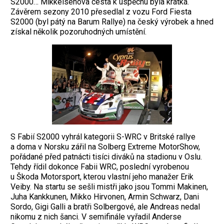
S2000… Mikkelsenova cesta k úspěchu byla krátká.
Závěrem sezony 2010 přesedlal z vozu Ford Fiesta
S2000 (byl pátý na Barum Rallye) na český výrobek a hned
získal několik ­pozoruhodných umístění.
S Fabií S2000 vyhrál kategorii S-WRC v Britské rallye
a doma v Norsku zářil na Solberg Extreme MotorShow,
pořádané před patnácti tisíci diváků na stadionu v Oslu.
Tehdy řídil dokonce ­Fabii WRC, poslední vyrobenou
u Škoda Motorsport, kterou vlastní jeho manažer Erik
Veiby. Na startu se sešli mistři jako jsou Tommi Makinen,
Juha Kankkunen, Mikko Hirvonen, Armin Schwarz, Dani
Sordo, Gigi Galli a bratři Solbergové, ale Andreas nedal
nikomu z nich šanci. V semifinále vyřadil ­Anderse