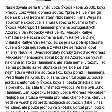
Následovala série triumfů vozů Škoda Fabia S2000, když
Freddy Loix vyhrál do­mácí soutěž Ypres Rallye v Belgii,
kde se blýskl třetím místem Nizozemec Hans Weijs na
soukromé škodovce, a šňůra úspěchů továrního týmu
Škoda Motorsport (Hänninen první na portugalských
Azorech, Jan Kopecký vítěz ve 45. Mécsek Rallye
v maďarské Pécsi a doma na Barum Rallye ve Zlíně).
V italské Rallye San Remo, jež se jela už potřiapadesáté,
ovšem Škoda neuspěla a z vítězství se radoval opět
Thierry Neuville. Dvadvacetiletý norský závodník Andreas
Mikkelsen nenápadně sbíral body, na Azorech se vyšvihl
na druhé místo za Hänni­nena, ale stále neměl vítězství. To
se mu podařilo až ve Skotské rallye, kde se stal
nejmladším vítězem soutěže IRC, když ­porazil Hänninena.
Před finále na Kypru bylo jasné, že o titul bojují už pouze
jezdci s automobily Škoda, když si česká značka dříve
s převahou zajistila triumf mezi vý­robci. Ve hře byli Juho
Hänninen, Jan Kopecký, Freddy Loix a Andreas Mikkelsen!
Nejlépe se situace vyvinula pro mladičkého Nora, který už
vedl ve všech pěti předchá­zejících soutěžích (také u nás
ve Zlíně), ale pouze jednou ve Skotsku udržel první pozici