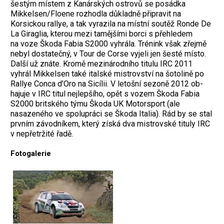
šestým místem z Kanárských ostrovů se posádka
Mikkelsen/Floene ­rozhodla důkladně připravit na
Korsickou rallye, a tak vyrazila na místní soutěž Ronde De
La Giraglia, kterou mezi tamějšími borci s přehledem
na voze Škoda Fabia S2000 vyhrála. Trénink však zřejmě
nebyl dostatečný, v Tour de Corse vyjeli jen šesté místo.
Další už znáte. Kromě mezinárodního titulu IRC 2011
vyhrál Mikkelsen také italské mistrovství na šotolině po
Rallye Conca ­d’Oro na Sicílii. V letošní sezoně 2012 ob­
hajuje v IRC titul nejlepšího, opět s vozem Škoda Fabia
S2000 britského týmu Škoda UK Motorsport (ale
nasazeného ve spolupráci se Škoda Italia). Rád by se stal
prvním závodníkem, který získá dva mistrovské ­tituly IRC
v nepřetržité řadě.
Fotogalerie