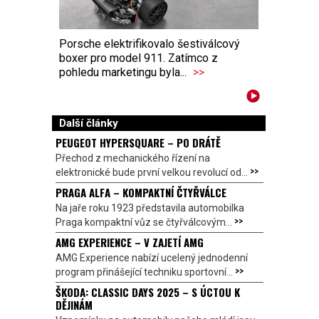
Porsche elektrifikovalo šestiválcový
boxer pro model 911. Zatímco z
pohledu marketingu byla...
>>
Další články
PEUGEOT HYPERSQUARE – PO DRÁTĚ
Přechod z mechanického řízení na
>>
elektronické bude první velkou revolucí od...
PRAGA ALFA – KOMPAKTNÍ ČTYŘVÁLCE
Na jaře roku 1923 představila automobilka
>>
Praga kompaktní vůz se čtyřválcovým...
AMG EXPERIENCE – V ZAJETÍ AMG
AMG Experience nabízí ucelený jednodenní
>>
program přinášející techniku sportovní...
ŠKODA: CLASSIC DAYS 2025 – S ÚCTOU K
DĚJINÁM