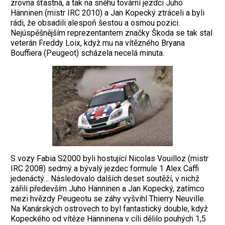
zrovna šťastná, a tak na sněhu tovární jezdci Juho
Hänninen (mistr IRC 2010) a Jan Kopecký ztráceli a byli
rádi, že obsadili alespoň šestou a osmou pozici.
Nejúspěšnějším reprezentantem značky Škoda se tak stal
veterán Freddy Loix, když mu na vítězného Bryana
Bouffiera (Peugeot) scházela necelá minuta.
S vozy Fabia S2000 byli hostující Nicolas Vouilloz (mistr
IRC 2008) sedmý a bývalý jezdec formule 1 Alex Caffi
jedenáctý… Následovalo dalších deset soutěží, v nichž
zářili především Juho Hänninen a Jan Kopecký, zatímco
mezi hvězdy Peugeotu se záhy vyšvihl Thierry Neuville.
Na Kanárských ostrovech to byl fantastický double, když
Kopeckého od vítěze Hänninena v cíli dělilo pouhých 1,5