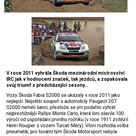
V roce 2011 vyhrála Škoda mezinárodní mistrovství
IRC jak v hodnocení značek, tak jezdců, a zopakovala
svůj triumf z předcházející sezony…
Vozy Škoda Fabia S2000 se ukázaly v roce 2011 jako
nejlepší. Největší soupeři s automobily Peugeot 207
S2000 neměli šanci, přes­tože se jim podařilo vyhrát
nejprestižnější Rallye Monte Carlo, která loni slavila 100.
výročí od uspořádání prvního ročníku (v roce 1911 zvítězil
Henri ­Rougier s vozem Turcat-Méry). Vloni rozhodla volba
pneumatik, pro tovární tým Škoda Motorsport nebyla