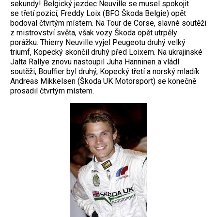
sekundy! Belgický jezdec Neuville se musel spokojit
se třetí pozicí, Freddy Loix (BFO Škoda Belgie) opět
bodoval čtvrtým místem. Na Tour de Corse, slavné soutěži
z mistrovství světa, však vozy Škoda opět utrpěly
porážku. Thierry Neuville vyjel Peugeotu druhý velký
triumf, Kopecký skončil druhý před Loixem. Na ukrajinské
Jalta Rallye znovu nastoupil Juha Hänninen a vládl
soutěži, Bouffier byl druhý, Kopecký třetí a norský mladík
Andreas Mikkelsen (Škoda UK Motorsport) se konečně
prosadil čtvrtým místem.