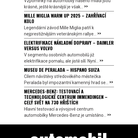
Vzpomínky na automobily našeho mládí jsou
>>
krásné, ještě krásnější je však...
MILLE MIGLIA WARM UP 2025 – ZAHŘÍVACÍ
KOLO
Legendární závod Mille Miglia patří k
>>
nejprestižnějším veteránským rallye...
ELEKTRIFIKACE NÁKLADNÍ DOPRAVY – DAIMLER
VERSUS VOLVO
V segmentu osobních automobilů již
>>
elektrifikace pomalu, ale jistě sílí. Nyní...
MUSEU DE PERALADA – HISPANO SUIZA
Cílem návštěvy středověkého městečka
>>
Peralada byl impozantní kamenný hrad se...
MERCEDES-BENZ: TESTOVACÍ A
TECHNOLOGICKÉ CENTRUM IMMENDINGEN –
CELÝ SVĚT NA 730 HŘIŠTÍCH
Hlavní testovací a vývojové centrum
>>
automobilky Mercedes-Benz je umístěno...