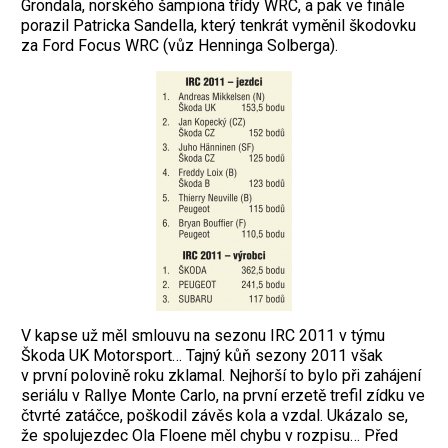
Grondala, norského šampiona třídy WRC, a pak ve finále
porazil Patricka Sandella, který tenkrát vyměnil škodovku
za Ford Focus WRC (vůz Henninga Solberga).
V kapse už měl smlouvu na sezonu IRC 2011 v týmu
Škoda UK Motorsport… Tajný kůň sezony 2011 však
v první polovině roku zklamal. Nejhorší to bylo při zahájení
seriálu v Rallye Monte Carlo, na první erzetě trefil zídku ve
čtvrté zatáčce, poškodil závěs kola a vzdal. Ukázalo se,
že spolujezdec Ola Floene měl chybu v rozpisu… Před