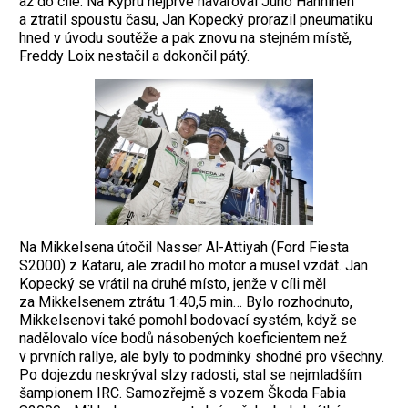
až do cíle. Na Kypru nejprve ha­varoval Juho Hänninen
a ztratil spoustu času, Jan Kopecký prorazil pneumatiku
hned v úvodu soutěže a pak znovu na stejném místě,
Freddy Loix nestačil a dokončil pátý.
Na Mikkelsena útočil Nasser Al-Attiyah (Ford Fiesta
S2000) z Kataru, ale zradil ho motor a musel vzdát. Jan
Kopecký se vrátil na druhé místo, jenže v cíli měl
za Mikkelsenem ztrátu 1:40,5 min… Bylo rozhodnuto,
Mikkelsenovi také pomohl bodovací systém, když se
nadělovalo více bodů násobených koeficientem než
v prvních rallye, ale byly to podmínky shodné pro všechny.
Po dojezdu neskrýval slzy radosti, stal se nejmladším
šampionem IRC. Samozřejmě s vozem Škoda Fabia