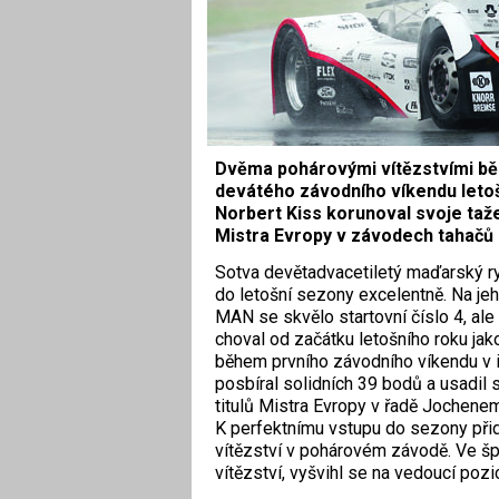
Dvěma pohárovými vítězstvími bě
devátého závodního víkendu leto
Norbert Kiss korunoval svoje taže
Mistra Evropy v závodech tahačů 
Sotva devětadvacetiletý maďarský ry
do letošní sezony excelentně. Na je
MAN se skvělo startovní číslo 4, ale
choval od začátku letošního roku jak
během prvního závodního víkendu v 
posbíral solidních 39 bodů a usadil 
titulů Mistra Evropy v řadě Jochen
K perfektnímu vstupu do sezony přidal
vítězství v pohárovém závodě. Ve šp
vítězství, vyšvihl se na vedoucí pozi