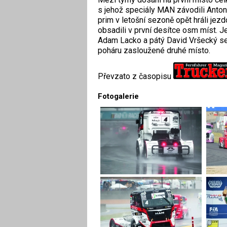
s jehož speciály MAN závodili Anton
prim v letošní sezoně opět hráli jez
obsadili v první desítce osm míst. Jed
Adam Lacko a pátý David Vršecký se 
poháru zasloužené druhé místo.
Převzato z časopisu
Fotogalerie