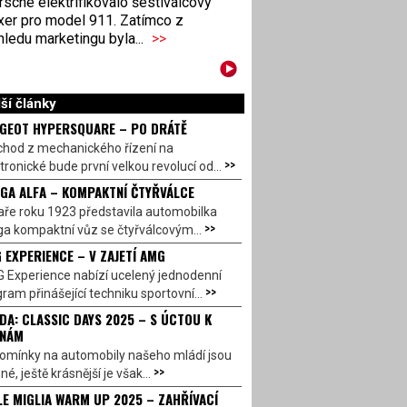
sche elektrifikovalo šestiválcový
xer pro model 911. Zatímco z
ledu marketingu byla...
>>
ší články
GEOT HYPERSQUARE – PO DRÁTĚ
chod z mechanického řízení na
>>
tronické bude první velkou revolucí od...
GA ALFA – KOMPAKTNÍ ČTYŘVÁLCE
aře roku 1923 představila automobilka
>>
a kompaktní vůz se čtyřválcovým...
 EXPERIENCE – V ZAJETÍ AMG
 Experience nabízí ucelený jednodenní
>>
ram přinášející techniku sportovní...
DA: CLASSIC DAYS 2025 – S ÚCTOU K
INÁM
omínky na automobily našeho mládí jsou
>>
né, ještě krásnější je však...
LE MIGLIA WARM UP 2025 – ZAHŘÍVACÍ