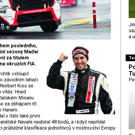
Ji
sá
a u
hem posledního,
šní sezony Maďar
ní za titulem
Te
na okruzích FIA.
Po
Tu
chlík vstoupil
ho závodním tahači
Pe
 Norbert Kiss se
o vítěz. Hned
italském Misanu
se za obhájcem tří
em Hanem.
 v Itálii také první
anělské Navaře nasbíral 48 bodů, a i když nepřidal
ci průběžné klasifikace jednotlivců v mistrovství Evropy.