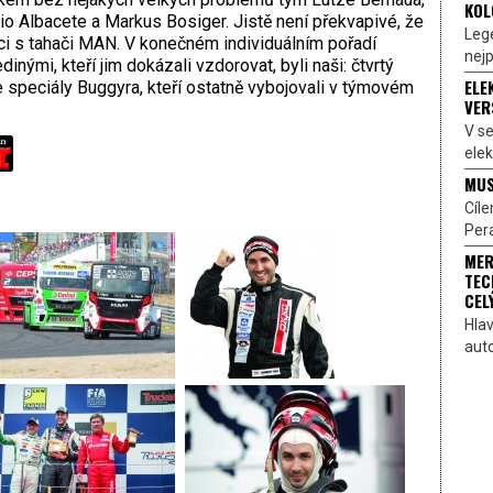
KOL
io Albacete a Markus Bosiger. Jistě není překvapivé, že
Lege
dci s tahači MAN. V konečném individuálním pořadí
nejp
inými, kteří jim dokázali vzdorovat, byli naši: čtvrtý
ELE
speciály Buggyra, kteří ostatně vybojovali v týmovém
VER
V s
elek
MUS
Cíl
Pera
MER
TEC
CEL
Hlav
aut