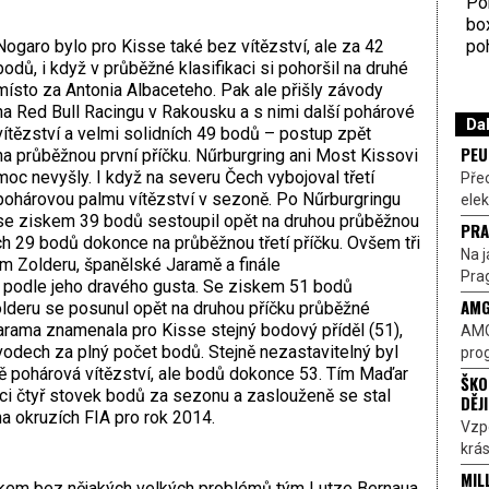
Por
bo
poh
Nogaro bylo pro Kisse také bez vítězství, ale za 42
bodů, i když v průběžné klasifikaci si pohoršil na druhé
místo za Antonia Albaceteho. Pak ale přišly závody
na Red Bull Racingu v Rakousku a s nimi další pohárové
Dal
vítězství a velmi solidních 49 bodů – postup zpět
PEU
na průběžnou první příčku. Nűrburgring ani Most Kissovi
moc nevyšly. I když na severu Čech vybojoval třetí
Pře
pohárovou palmu vítězství v sezoně. Po Nűrburgringu
elek
se ziskem 39 bodů sestoupil opět na druhou průběžnou
PRA
 29 bodů dokonce na průběžnou třetí příčku. Ovšem tři
Na j
m Zolderu, španělské Jaramě a finále
Prag
 podle jeho dravého gusta. Se ziskem 51 bodů
AMG
lderu se posunul opět na druhou příčku průběžné
arama znamenala pro Kisse stejný bodový příděl (51),
AMG
ávodech za plný počet bodů. Stejně nezastavitelný byl
prog
ě pohárová vítězství, ale bodů dokonce 53. Tím Maďar
ŠKO
ci čtyř stovek bodů za sezonu a zaslouženě se stal
DĚJ
 okruzích FIA pro rok 2014.
Vzp
krás
MIL
lkem bez nějakých velkých problémů tým Lutze Bernaua,