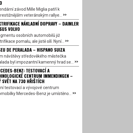
O
ndární závod Mille Miglia patří k
>>
restižnějším veteránským rallye...
KTRIFIKACE NÁKLADNÍ DOPRAVY – DAIMLER
SUS VOLVO
egmentu osobních automobilů již
>>
trifikace pomalu, ale jistě sílí. Nyní...
EU DE PERALADA – HISPANO SUIZA
em návštěvy středověkého městečka
>>
lada byl impozantní kamenný hrad se...
CEDES-BENZ: TESTOVACÍ A
HNOLOGICKÉ CENTRUM IMMENDINGEN –
Ý SVĚT NA 730 HŘIŠTÍCH
ní testovací a vývojové centrum
>>
omobilky Mercedes-Benz je umístěno...