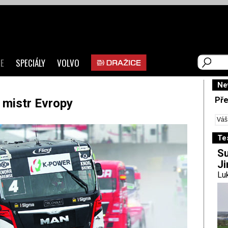
E
SPECIÁLY
VOLVO
Ne
Pře
mistr Evropy
Te
Su
Ji
Luk