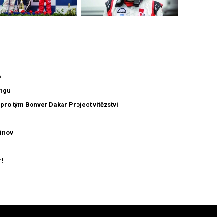
a
ingu
pro tým Bonver Dakar Project vítězství
ginov
r!