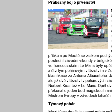
Průběžný boj o prvenství
příčku a po Mostě se ziskem pouhých
poslední závodní víkendy v belgické
ve francouzském Le Mans byly opět
a čtvrtým pohárovým vítězstvím v Zo
klasifikace za Antonia Albaceteho. J
ale již dvě vítězství v pohárových z
Norbert Kiss též v Le Mans. Opět dv
překonal o jeden bod magickou hrani
Mistrem Evropy v závodech tahačů na
Týmový pohár
Mezi týmy dosáhl na první místo ce