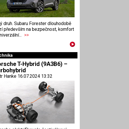
ný druh. Subaru Forester dlouhodobě
zí především na bezpečnost, komfort
niverzální...
>>
chnika
rsche T-Hybrid (9A3B6) –
rbohybrid
tr Hanke 16.07.2024 13:32