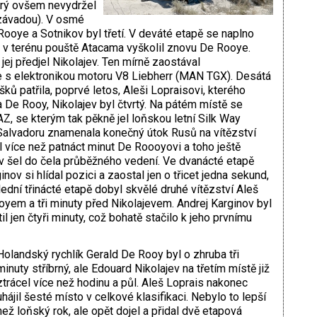
erý ovšem nevydržel
 závadou). V osmé
Rooye a Sotnikov byl třetí. V deváté etapě se naplno
ž v terénu pouště Atacama vyškolil znovu De Rooye.
 jej předjel Nikolajev. Ten mírně zaostával
 s elektronikou motoru V8 Liebherr (MAN TGX). Desátá
ků patřila, poprvé letos, Aleši Lopraisovi, kterého
a De Rooy, Nikolajev byl čtvrtý. Na pátém místě se
, se kterým tak pěkně jel loňskou letní Silk Way
Salvadoru znamenala konečný útok Rusů na vítězství
il více než patnáct minut De Roooyovi a toho ještě
ov šel do čela průběžného vedení. Ve dvanácté etapě
nov si hlídal pozici a zaostal jen o třicet jedna sekund,
slední třinácté etapě dobyl skvělé druhé vítězství Aleš
oyem a tři minuty před Nikolajevem. Andrej Karginov byl
l jen čtyři minuty, což bohatě stačilo k jeho prvnímu
Holandský rychlík Gerald De Rooy byl o zhruba tři
minuty stříbrný, ale Edouard Nikolajev na třetím místě již
ztrácel více než hodinu a půl. Aleš Loprais nakonec
uhájil šesté místo v celkové klasifikaci. Nebylo to lepší
než loňský rok, ale opět dojel a přidal dvě etapová