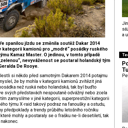
Ji
sá
a u
Ve spanilou jízdu se změnila soutěž Dakar 2014
v kategorii kamionů pro „modré“ posádky ruského
týmu Kamaz Master. O jedinou, v tomto případě
Te
„zelenou“, nevyváženost se postaral holandský tým
Po
Geralda De Rooye.
Tu
Jestli si někdo před samotným Dakarem 2014 potajmu
Pe
myslel, že by mohla v kategorii kamionů zvítězit jiná
posádka než ruská nebo holandská, tak byl buďto
ve svých představách nespoutaně odvážný nebo zcela
tím zamyslíme v jiné kategorii, superprestižní kategorii
ého týmu X-raid takový podraz na fanoušky a ostudu,
ny předpoklady a trendy průběhu letošního ročníku
teré mohly a postaraly se o frašku ne-li desetiletí, tak
 nakonec.