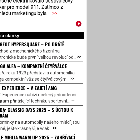
sche elektrifikovalo šestiválcový
xer pro model 911. Zatímco z
ledu marketingu byla...
>>
ší články
GEOT HYPERSQUARE – PO DRÁTĚ
chod z mechanického řízení na
>>
tronické bude první velkou revolucí od...
GA ALFA – KOMPAKTNÍ ČTYŘVÁLCE
aře roku 1923 představila automobilka
>>
a kompaktní vůz se čtyřválcovým...
 EXPERIENCE – V ZAJETÍ AMG
 Experience nabízí ucelený jednodenní
>>
ram přinášející techniku sportovní...
DA: CLASSIC DAYS 2025 – S ÚCTOU K
INÁM
omínky na automobily našeho mládí jsou
>>
né, ještě krásnější je však...
LE MIGLIA WARM UP 2025 – ZAHŘÍVACÍ