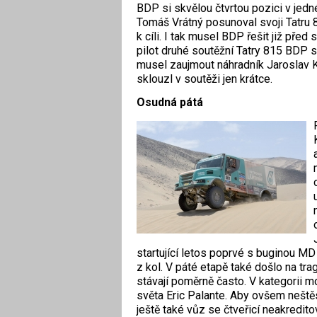
BDP si skvělou čtvrtou pozici v jedn
Tomáš Vrátný posunoval svoji Tatru 
k cíli. I tak musel BDP řešit již pře
pilot druhé soutěžní Tatry 815 BDP 
musel zaujmout náhradník Jaroslav 
sklouzl v soutěži jen krátce.
Osudná pátá
startující letos poprvé s buginou M
z kol. V páté etapě také došlo na tra
stávají poměrně často. V kategorii mo
světa Eric Palante. Aby ovšem neštěs
ještě také vůz se čtveřicí neakredito