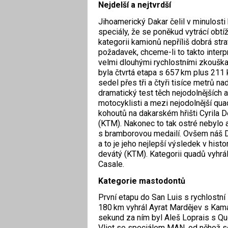
Nejdelší a nejtvrdší
Jihoamerický Dakar čelil v minulosti 
speciály, že se poněkud vytrácí obtíž
kategorii kamionů nepříliš dobrá stra
požadavek, chceme-li to takto interpr
velmi dlouhými rychlostními zkoušk
byla čtvrtá etapa s 657 km plus 211 
sedel přes tři a čtyři tisíce metrů 
dramatický test těch nejodolnějších a
motocyklisti a mezi nejodolnější qua
kohoutů na dakarském hřišti Cyrila 
(KTM). Nakonec to tak ostré nebylo a
s bramborovou medailí. Ovšem náš Da
a to je jeho nejlepší výsledek v histo
devátý (KTM). Kategorii quadů vyhrál
Casale.
Kategorie mastodontů
První etapu do San Luis s rychlostní
180 km vyhrál Ayrat Mardějev s Ka
sekund za ním byl Aleš Loprais s Que
Vliet se speciálem MAN, od něhož se