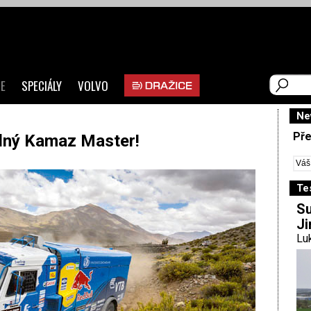
E
SPECIÁLY
VOLVO
Ne
Pře
lný Kamaz Master!
Te
Su
Ji
Luk