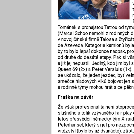
Tománek s pronajatou Tatrou od tým
(Marcel Schoo nemohl z rodinných d
v novojičínské firmě Talosa a čtyřic
de Azeveda. Kategorie kamionů byl
by to bylo lepší dokonce naopak, pr
od druhé do desáté etapy. Pak si vš
a již jej nepustil. Jediný, kdo jim by
Queen 69 (2x) a Peter Versluis (1x).
se ukázalo, že jeden jezdec, byť ve
smečce hladových vlků bojovat jen s
a rodinné týmy mohou hrát sice pěkné
Fraška na závěr
Že však profesionalita není stoproce
slušného a tolik vzývaného fair play
letos přesvědčil německý tým X-raid
Peterhansel, který si jel pro nezpoc
vítězství (bylo by již dvanácté), zůsta