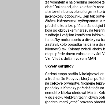
za volantem a na předním sedadle zahy
obětí Dakaru od jeho založení v roce
startoval s benevolencí organizátor
jakéhokoliv odpočinku. Jen tak potvr
čirému bláznovství. Vyčerpanosti a 
předního kola lze přičíst následujíc
kola po obrovském nárazu na terénní 
z náboje i vnějším kroužkem ložiska 
fanoušky motorsportu a diváky na tr
zastavil, kolo posádka naložila a do
kilometrů tak Kolomý zvládl jakoby 
etapu přede dnem volna ale ovládl V
Van Vliet s dalším vozem MAN.
Skvělý Karginov
Sedmá etapa patřila Nikolajevovi, d
a třetímu De Rooyovi, který si pořád 
na celkové prvenství. Nicméně teprv
posádky s Kamazy pořádně tlačit na p
nemohl z blízka sledovat Martin Kol
v důsledku vleklých technických obtí
(pochroumaný „otoč“ pravého předníh