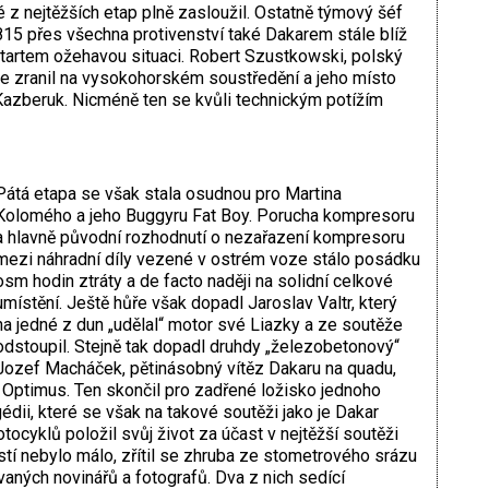
é z nejtěžších etap plně zasloužil. Ostatně týmový šéf
815 přes všechna protivenství také Dakarem stále blíž
d startem ožehavou situaci. Robert Szustkowski, polský
se zranil na vysokohorském soustředění a jeho místo
Kazberuk. Nicméně ten se kvůli technickým potížím
Pátá etapa se však stala osudnou pro Martina
Kolomého a jeho Buggyru Fat Boy. Porucha kompresoru
a hlavně původní rozhodnutí o nezařazení kompresoru
mezi náhradní díly vezené v ostrém voze stálo posádku
osm hodin ztráty a de facto naději na solidní celkové
umístění. Ještě hůře však dopadl Jaroslav Valtr, který
na jedné z dun „udělal“ motor své Liazky a ze soutěže
odstoupil. Stejně tak dopadl druhdy „železobetonový“
Jozef Macháček, pětinásobný vítěz Dakaru na quadu,
D Optimus. Ten skončil pro zadřené ložisko jednoho
gédii, které se však na takové soutěži jako je Dakar
tocyklů položil svůj život za účast v nejtěžší soutěži
tí nebylo málo, zřítil se zhruba ze stometrového srázu
vaných novinářů a fotografů. Dva z nich sedící