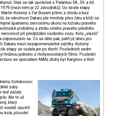
nuli. Stali se tak společně s Palantou 58., 59. a 60.
 1979 (mezi nimi je 22 závodníků). Do šesté etapy
ů Martin Kolomý s Fat Boyem přímo z chodu a bez
dil, že náročnost Dakaru jde mnohdy přes čáru a blíží se
zřejmě špatnému servisnímu úkonu na ložisku pravého
í technické problémy a ztrátu celého pravého předního
nerovnost při předjíždění osobního vozu. Kolo „slezlo“
a odporoučelo se. Co se dělo pak, patří již dnes pro
ati Dakaru mezi nezapomenutelné zážitky. Kolomý
 cíle etapy se vydala jen po třech! Posledních sedm
byl hrdinou jednoho z Hollywoodských filmů. Poslední
ersluis se speciálem MAN, druhý byl Karginov a třetí
ruhému Solnikovovi
dělal zuby
e teď začaly
ilu. Ale to už
omý, který
ží soutěž opustil
o kola, původní