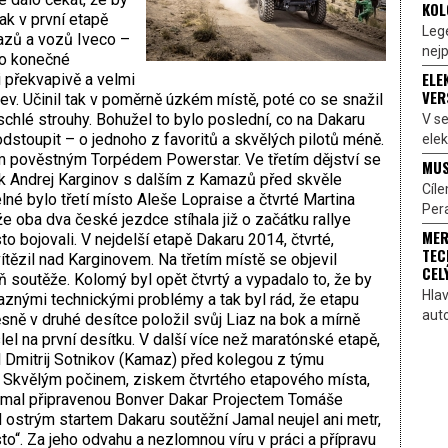
KOL
ak v první etapě
Lege
azů a vozů Iveco –
nejp
 o konečné
ELE
i překvapivě a velmi
VER
v. Učinil tak v poměrně úzkém místě, poté co se snažil
chlé strouhy. Bohužel to bylo poslední, co na Dakaru
V s
dstoupit – o jednoho z favoritů a skvělých pilotů méně.
elek
m pověstným Torpédem Powerstar. Ve třetím dějství se
MUS
ek Andrej Karginov s dalším z Kamazů před skvěle
Cíl
é bylo třetí místo Aleše Lopraise a čtvrté Martina
Pera
e oba dva české jezdce stíhala již o začátku rallye
MER
to bojovali. V nejdelší etapě Dakaru 2014, čtvrté,
TEC
tězil nad Karginovem. Na třetím místě se objevil
CEL
 soutěže. Kolomý byl opět čtvrtý a vypadalo to, že by
Hlav
raznými technickými problémy a tak byl rád, že etapu
aut
těsně v druhé desítce položil svůj Liaz na bok a mírně
slel na první desítku. V další více než maratónské etapě,
l Dmitrij Sotnikov (Kamaz) před kolegou z týmu
Skvělým počinem, ziskem čtvrtého etapového místa,
Jamal připravenou Bonver Dakar Projectem Tomáše
ed ostrým startem Dakaru soutěžní Jamal neujel ani metr,
sto“. Za jeho odvahu a nezlomnou víru v práci a přípravu