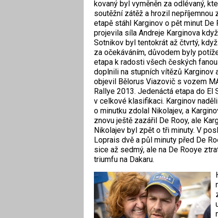
kovaný byl vyměněn za odlévaný, kt
soutěžní zátěž a hrozil nepříjemnou
etapě stáhl Karginov o pět minut De 
projevila síla Andreje Karginova kdy
Sotnikov byl tentokrát až čtvrtý, když
za očekáváním, důvodem byly potíže
etapa k radosti všech českých fanouš
doplnili na stupních vítězů Karginov 
objevil Bělorus Viazovič s vozem MAZ
Rallye 2013. Jedenáctá etapa do El 
v celkové klasifikaci. Karginov naděl
o minutku zdolal Nikolajev, a Kargin
znovu ještě zazářil De Rooy, ale Kargi
Nikolajev byl zpět o tři minuty. V po
Loprais dvě a půl minuty před De Ro
sice až sedmý, ale na De Rooye ztrati
triumfu na Dakaru.