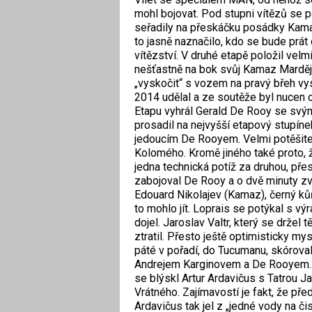
mohl bojovat. Pod stupni vítězů se p
seřadily na přeskáčku posádky Kam
to jasně naznačilo, kdo se bude prát
vítězství. V druhé etapě položil velm
nešťastně na bok svůj Kamaz Marděje
„vyskočit“ s vozem na pravý břeh vys
2014 udělal a ze soutěže byl nucen o
Etapu vyhrál Gerald De Rooy se svý
prosadil na nejvyšší etapový stupín
jedoucím De Rooyem. Velmi potěšiteln
Kolomého. Kromě jiného také proto, ž
jedna technická potíž za druhou, přes
zabojoval De Rooy a o dvě minuty zví
Edouard Nikolajev (Kamaz), černý kůň
to mohlo jít. Loprais se potýkal s vý
dojel. Jaroslav Valtr, který se držel 
ztratil. Přesto ještě optimisticky my
páté v pořadí, do Tucumanu, skórova
Andrejem Karginovem a De Rooyem. 
se blýskl Artur Ardavičus s Tatrou 
Vrátného. Zajímavostí je fakt, že př
Ardavičus tak jel z „jedné vody na či