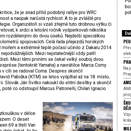
Por
bo
poh
kritice, že je snad příliš podobný rallye pro WRC
nost a naopak narůstá rychlost. A to je zvláště pro
tegie. Organizátoři si vzali zřejmě tuto drobnou výtku či
etovat, k srdci a letošní ročník vyšperkovali několika
Dal
ami rozdělenými do dvou úseků. Nejdelší speciálkou
PEU
kilometrů spojovacích. Celá řada přejezdů horských
nad mořem a extrémně teplé počasí učinilo z Dakaru 2014
Pře
 nejodvážnějších. Mezi nejstatečnější vždy patří
elek
disti. Mezi těmi prvními se čekal velký souboj dvou
PRA
Desprése (tentokrát Yamaha) a navrátilce Marca Comy
Na j
 v cíli se radoval Coma. Despres skončil
Prag
vid Pabiška (KTM) se letos vyšplhal až na 18. místo,
AMG
rii. Slovák Ján Svitko nakoukl do elitní desítky a skončil
, poté co odstoupil Marcus Patronelli, Chilan Ignacio
AMG
prog
ŠKO
DĚJ
 zkouškou v délce
Vzp
mazem. O deset
krás
en 69 a třetí Van
MIL
 dalo čekat, že by