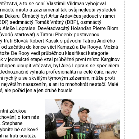
vítězství, a to se cení. Vlastimil Vildman vybojoval
třinácté místo a zaznamenal tak svůj nejlepší výsledek
na Dakaru. Čtrnáctý byl Artur Ardavičus jedoucí v rámci
BDP, sedmnáctý Tomáš Vrátný (DBP), osmnáctý
u Aleše Lopraise. Devětadvacátý Holanďan Pierre Blom
ůvodů startovat) s Tatrou Phoenix postavenou
átý třetí Slovák Robert Kasák s původní Tatrou Andrého
a od začátku do konce věcí Kamazů a De Rooye. Možná
otože De Rooy vedl průběžnou klasifikaci kategorie
ak v jedenácté etapě vzal průběžné první místo Karginov
l schopen uloupit vítězství, byl Aleš Loprais se speciálem
 Jednoznačně vyhrála profesionalita na celé čáře, navíc
lmi rychlý a se skvělým týmovým zázemím, může proti
 největším nasazením, a ani to mnohokrát nestačí. Malé
, ale pořád jen a jen druhé housle.
ntní zárukou
 chování, o tom nás
. Stephane
hybnitelné celkové
l na trati soutěže