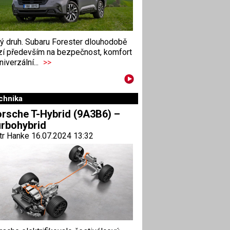
ný druh. Subaru Forester dlouhodobě
zí především na bezpečnost, komfort
niverzální...
>>
chnika
rsche T-Hybrid (9A3B6) –
rbohybrid
tr Hanke 16.07.2024 13:32