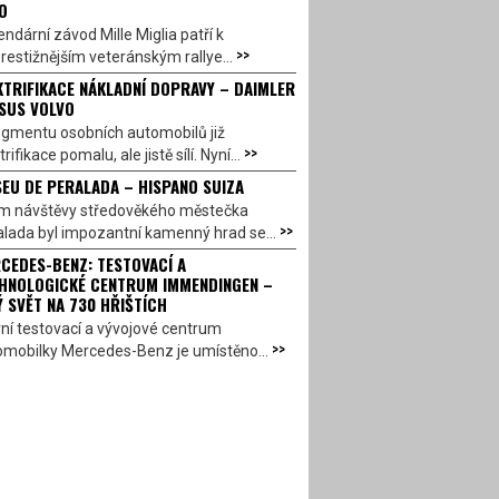
O
ndární závod Mille Miglia patří k
>>
restižnějším veteránským rallye...
KTRIFIKACE NÁKLADNÍ DOPRAVY – DAIMLER
SUS VOLVO
egmentu osobních automobilů již
>>
trifikace pomalu, ale jistě sílí. Nyní...
EU DE PERALADA – HISPANO SUIZA
em návštěvy středověkého městečka
>>
lada byl impozantní kamenný hrad se...
CEDES-BENZ: TESTOVACÍ A
HNOLOGICKÉ CENTRUM IMMENDINGEN –
Ý SVĚT NA 730 HŘIŠTÍCH
ní testovací a vývojové centrum
>>
omobilky Mercedes-Benz je umístěno...