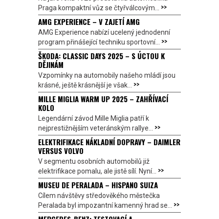
>>
Praga kompaktní vůz se čtyřválcovým...
AMG EXPERIENCE – V ZAJETÍ AMG
AMG Experience nabízí ucelený jednodenní
>>
program přinášející techniku sportovní...
ŠKODA: CLASSIC DAYS 2025 – S ÚCTOU K
DĚJINÁM
Vzpomínky na automobily našeho mládí jsou
>>
krásné, ještě krásnější je však...
MILLE MIGLIA WARM UP 2025 – ZAHŘÍVACÍ
KOLO
Legendární závod Mille Miglia patří k
>>
nejprestižnějším veteránským rallye...
ELEKTRIFIKACE NÁKLADNÍ DOPRAVY – DAIMLER
VERSUS VOLVO
V segmentu osobních automobilů již
>>
elektrifikace pomalu, ale jistě sílí. Nyní...
MUSEU DE PERALADA – HISPANO SUIZA
Cílem návštěvy středověkého městečka
>>
Peralada byl impozantní kamenný hrad se...