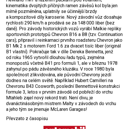
kinematika dvojitých příčných ramen závěsů kol byla jen
mírně pozměněna, uplatnily se účinnější brzdy
a kompozitové díly karoserie. Nový závodní vůz dosahuje
rychlosti 290 km/h a prodává se za 148 000 liber (bez
daně). Pro závody historických vozů vyrábí Malkie repliky
sportovních prototypů Chevron B16 a B8 (tzv. Conti­nuation
cars); připravil i reinkarnaci prvního roadsteru Chevron jako
B1 Mk 2 s motorem Ford 1.6 za dvacet tisíc liber (originál
B1 vlastní). Pokračuje tak v díle Dereka Bennetta, jenž
od roku 1965 vytvořil dlouhou řadu typů, zejména
monopostů včetně B41 pro formuli 1, ale v březnu 1978
zahynul po pádu závěsného kluzáku. V roce 1980 byla
společnost zlikvidována, ale původní Chevrony jezdí
dodnes na celém světě. Například Hubert ­Camilleri na
Chevronu B43 Cosworth, poslední Bennet­tově konstrukci
formule 3, letos v prvním závodě od pobřeží do vrchu
Mtahleb zajel nový rekord trati. Není divu, je
dvanáctinásobným mistrem Malty v závodech do vrchu
a jeho tým se jmenuje McLaren Garages!
Převzato z časopisu