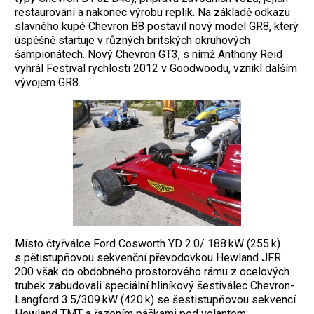
restaurování a nakonec výrobu replik. Na základě odkazu
slavného kupé Chevron B8 postavil nový model GR8, který
úspěšně startuje v různých britských okruhových
šampionátech. Nový Chevron GT3, s nímž Anthony Reid
vyhrál Festival rychlosti 2012 v Good­woodu, vznikl dalším
vývojem GR8.
Místo čtyřválce Ford Cosworth YD 2.0/ 188 kW (255 k)
s pětistup­ňovou sekvenční převodovkou Hewland JFR
200 však do obdobného prostorového rámu z ocelových
trubek ­zabudovali speciální hliní­kový šestiválec Chevron-
Lang­ford 3.5/309 kW (420 k) se šestistup­ňovou sekvencí
Hewland TMT a řazením páčkami pod volantem;