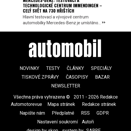
MERCEDES-BENZ: TESTOVACÍ A
TECHNOLOGICKÉ CENTRUM IMMENDINGEN –
CELÝ SVĚT NA 730 HŘIŠTÍCH
Hlavní testovací a vývojové centrum
>>
automobilky Mercedes-Benz je umístěno...
NOVINKY
TESTY
ČLÁNKY
SPECIÁLY
TISKOVÉ ZPRÁVY
ČASOPISY
BAZAR
NEWSLETTER
Všechna práva vyhrazena ©
|
2011 - 2026 Redakce
Automotorevue
|
Mapa stránek
|
Redakce stránek
|
Napište nám
|
Předplatné
|
RSS
|
GDPR
|
Nastavení soukromí
Autoři
design by skop
|
system by
SABRE
|