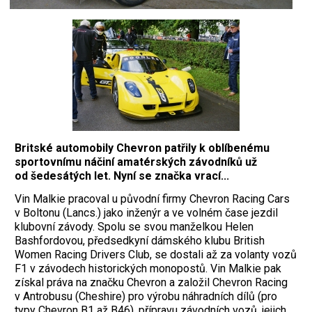
Britské automobily Chevron patřily k oblíbenému
sportovnímu náčiní amatérských závodníků už
od šedesátých let. Nyní se značka vrací...
Vin Malkie pracoval u původní firmy Chevron Racing Cars
v Boltonu (Lancs.) jako inženýr a ve volném čase jezdil
klubovní závody. Spolu se svou manželkou Helen
Bashfordovou, předsedkyní dám­ského klubu British
Women Racing Drivers Club, se dostali až za volanty vozů
F1 v závodech his­torických monopostů. Vin Malkie pak
získal práva na značku Chevron a založil Chevron Racing
v Antro­busu (Cheshire) pro výrobu náhradních dílů (pro
typy Chevron B1 až B46), pří­pravu závodních vozů, jejich