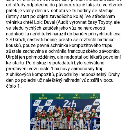
od středy odpoledne do půlnoci, stejně tak jako ve čtvrtek;
pátek je volný den a v sobotu ve tři hodiny se startuje
(letmý start po objetí zaváděcího kola). Ve středečním
tréninku chtěl Loic Duval (Audi) vyrovnat časy Toyoty, ale
ve sledu rychlých zatáček jeho vůz na nerovnosti
nadskočil a neřiditelný narazil do bariéry při rychlosti cca
270 km/h, naštěstí bočně, přesto se roztříštil na tisíce
kousků, pouze pevná schránka kompozitového trupu
zůstala zachována a ochránila francouzského závodníka.
Utrpěl jen pohmožděniny, ale nedostal od lékařů povolení
ke startu. Po diskuzi s pořadateli bylo schváleno
přestavení vozu číslo 1 na nový samonosný trup
z uhlíkových kompozitů, původní byl nepoužitelný. Druhý
den po poledni už naleštěný náhradní vůz zářil v boxu
číslo 1...