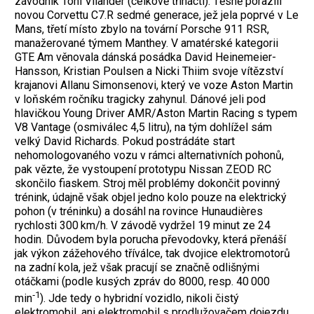
závodník Toni Vilander (celkově třináctí). Těsně porazili
novou Corvettu C7.R sedmé generace, jež jela poprvé v Le
Mans, třetí místo zbylo na tovární Porsche 911 RSR,
manažerované týmem Manthey. V amatérské kategorii
GTE Am věnovala dánská posádka David Heinemeier-
Hansson, Kristian Poulsen a Nicki Thiim svoje vítězství
krajanovi Allanu Simonsenovi, který ve voze Aston Martin
v loňském ročníku tragicky zahynul. Dánové jeli pod
hlavičkou Young Driver AMR/Aston Martin Racing s typem
V8 Vantage (osmiválec 4,5 litru), na tým dohlížel sám
velký David Richards.
Pokud postrádáte start
nehomologovaného vozu v rámci alternativních pohonů,
pak vězte, že vystoupení prototypu Nissan ZEOD RC
skončilo fiaskem. Stroj měl problémy dokončit povinný
trénink, údajně však objel jedno kolo pouze na elektrický
pohon (v tréninku) a dosáhl na rovince Hunaudières
rychlosti 300 km/h. V závodě vydržel 19 minut ze 24
hodin. Důvodem byla porucha převodovky, která přenáší
jak výkon zážehového tříválce, tak dvojice elektromotorů
na zadní kola, jež však pracují se značně odlišnými
otáčkami (podle kusých zpráv do 8000, resp. 40 000
‑1
min
). Jde tedy o hybridní vozidlo, nikoli čistý
elektromobil, ani elektromobil s prodlužovačem dojezdu,