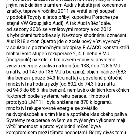
jiným, než dalším triumfem Audi v kabátě jiné koncernové
značky, teprve v ročníku 2011 se vrátil silný soupeř
v podobě Toyoty a letos přibyl kupodivu Porsche (ze
stejné VW Group jako Audi). A tak Audi vítězí dále,
od sezony 2006 se vznětovými motory a od 2012
s hybridními turbodiesely. Navzdory shodnému označení
Audi R18 e-tron Quattro jde o zcela nový vůz, vyvinutý
v souladu s pozměněnými předpisy FIA/ACO. Konstruktéři
mohou volit stupeň rekuperace 2, 4, 6 nebo 8 MJ
(megajoulů) na kolo, s tím ovšem -souvisí povolené
využití energie z paliva na kolo (od 138,7 do 128,5 MJ
u nafty, od 147 do 138 MJ u benzinu), objem nádrže (68,3
litru benzin, pouze 54,3 litru nafta) a povolené průtočné
množství na hodinu jízdy (od 80,2 do 74,3 litru nafta,
od 94,3 do 88,5 litru benzin), nemluvě o dalších korekčních
faktorech podle systému reku-perace. Hmotnost
prototypů LMP1 H byla snížena na 870 kilogramů,
množství rekuperované energie se zvětšilo
na dvojnásobek a s tím klesla spotřeba klasického paliva.
Systémy rekuperace ovšem se zvýšeným výkonem mají
větší hmotnost, a proto výsledné řešení bývá
kompromisem mezi těmito hodnotami. Běžný divák tomu