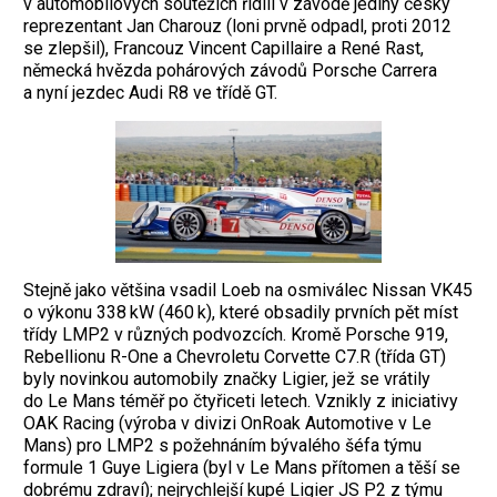
v automobilových soutěžích řídili v závodě jediný český
reprezentant Jan Charouz (loni prvně odpadl, proti 2012
se zlepšil), Francouz Vincent Capillaire a René Rast,
německá hvězda pohárových závodů Porsche Carrera
a nyní jezdec Audi R8 ve třídě GT.
Stejně jako většina vsadil Loeb na osmiválec Nissan VK45
o výkonu 338 kW (460 k), které obsadily prvních pět míst
třídy LMP2 v různých podvozcích. Kromě Porsche 919,
Rebellionu R-One a Chevroletu Corvette C7.R (třída GT)
byly novinkou automobily značky Ligier, jež se vrátily
do Le Mans téměř po čtyřiceti letech. Vznikly z iniciativy
OAK Racing (výroba v divizi OnRoak Automotive v Le
Mans) pro LMP2 s požehnáním bývalého šéfa týmu
formule 1 Guye Ligiera (byl v Le Mans přítomen a těší se
dobrému zdraví); nejrychlejší kupé Ligier JS P2 z týmu