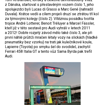
z Dánska, startoval s přestavěným vozem číslo 1, jeho
spolujezdci byli Lucas di Grassi a Marc Gené (nahradil
Duvala). Krátce vedli a cílem projeli druzí se ztrátou tří kol
za týmovými kolegy (číslo 2). Vítěznou posádku tvořila
trojice André Lotterer, Benoit Tréluyer a Marcel Fässler,
kteří již v této sestavě pro Audi vyhráli v letech 2011
a 2012! Dobře rozjetý závod mělo také číslo 3, ale při
první náhlé průtrži mračen létaly vozy na slickách (hladké
pneumatiky bez vzorku) na trati jak kulečníkové koule,
Lapierre (Toyota) po smyku šel do svodidel, zachytil
Ferrari 458 Italia GT a tento vůz Sama Byrda pak trefil
Audi.