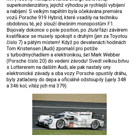
superkondenzátory, jejichž výhodou je rychlejší vybíjení
a nabíjení. S velkým napětím byla očekávána premiéra
vozů Porsche 919 Hybrid, které vsadily na techniku
obdobnou té, jež slouží dnešním monopostům F1.
Bojovaly dokonce o pole position, po
žluté
fázi závěrem
kvalifikace se musely spokojit s druhým (jen za Toyotou
číslo 7) a pátým místem! Když po devatenácti hodinách
Tom Kristensen (Audi) zpomalil pro potíže
s turbodmychadlem a elektronikou, šel Mark Webber
(Porsche číslo 20) do vedení závodu! Svedl velkou bitvu
s Lottererem na dalším Audi, ale pak nastaly ony
elektronické závady a oba vozy Porsche opustily dráhu,
byly zatlačeny do depa a oficiálně odstoupily (ujely 348
a 346 kol, vítěz jich má 379).