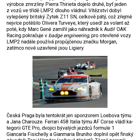
výrobce zmrzliny Pierra Thirieta dojelo druhé, byť jeden
z vozů ve třídě LMP2 dlouho vládnul. Vítězství dobyl
vylepšený britský Zytek Z11 SN, celkově pátý, což zřejmě
nejvíce potěšilo Olivera Turveye, který usedl za volant až
poté, kdy Marc Gené zamířil jako náhradník k Audi! OAK
Racing pokračuje v
badge engineering
, pro otevřené vozy
LMP2 nadále používá propůjčenou značku Morgan,
zatímco nové uzavřené jsou Ligiery.
Česká Praga byla tentokrát jen sponzorem Loebova týmu
a Jana Charouze. Ferrari 458 Italia týmu AF Corse vládl ka-
tegorii GTE Pro, dvojici bývalých jezdců formule 1
Giancarla Fisichelly a Gianmaria Bruniho doplnil opět finský