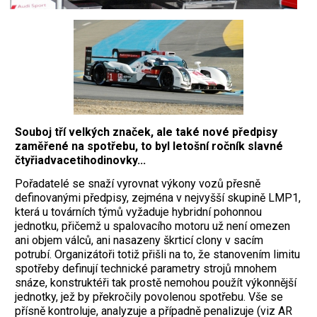
Souboj tří velkých značek, ale také nové předpisy
zaměřené na spotřebu, to byl letošní ročník slavné
čtyřiadvacetihodinovky...
Pořadatelé se snaží vyrovnat výkony vozů přesně
definovanými předpisy, zejména v nejvyšší skupině LMP1,
která u továrních týmů vyžaduje hybridní pohonnou
jednotku, přičemž u spalovacího motoru už není omezen
ani objem válců, ani nasazeny škrticí clony v sacím
potrubí. Organizátoři totiž přišli na to, že stanovením limitu
spotřeby definují technické parametry strojů mnohem
snáze, konstruktéři tak prostě nemohou použít výkonnější
jednotky, jež by překročily povolenou spotřebu. Vše se
přísně kontroluje, analyzuje a případně penalizuje (viz AR