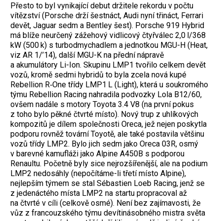
Přesto to byl vynikající debut držitele rekordu v počtu
vítězství (Porsche drží šestnáct, Audi nyní třináct, Ferrari
devět, Jaguar sedm a Bentley šest). Porsche 919 Hybrid
má blíže neurčený zážehový vidlicový čtyřválec 2,0 l/368
kW (500 k) s turbodmychadlem a jednotkou MGU-H (Heat,
viz AR 1/’14), další MGU-K na přední nápravě
a akumulátory Li-Ion. Skupinu LMP1 tvořilo celkem devět
vozů, kromě sedmi hybridů to byla zcela nová kupé
Rebellion R‑One třídy LMP1 L (Light), která u soukromého
týmu Rebellion Racing nahradila podvozky Lola B12/60,
ovšem nadále s motory Toyota 3.4 V8 (na první pokus
z toho bylo pěkné čtvrté místo). Nový trup z uhlíkových
kompozitů je dílem společnosti Oreca, jež nejen poskytla
podporu rovněž tovární Toyotě, ale také postavila většinu
vozů třídy LMP2. Bylo jich sedm jako Oreca 03R, osmý
v barevné kamufláži jako Alpine A450B s podporou
Renaultu. Početně byly sice nejrozšířenější, ale na podium
LMP2 nedosáhly (nepočítáme-li třetí místo Alpine),
nejlepším týmem se stal Sébastien Loeb Racing, jenž se
z jedenáctého místa LMP2 na startu propracoval až
na čtvrté v cíli (celkově osmé). Není bez zajímavosti, že
vůz z francouzského týmu devítinásobného mistra světa