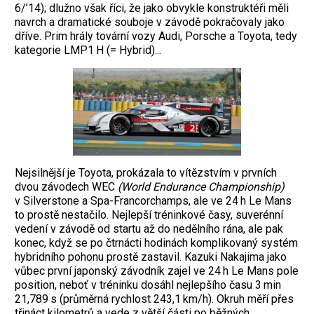
6/’14); dlužno však říci, že jako obvykle konstruktéři měli
navrch a dramatické souboje v závodě pokračovaly jako
dříve. Prim hrály tovární vozy Audi, Porsche a Toyota, tedy
kategorie LMP1 H (= Hybrid)...
Nejsilnější je Toyota, prokázala to vítězstvím v prvních
dvou závodech WEC
(World
Endurance Championship)
v Silverstone a Spa-Francorchamps, ale ve 24 h Le Mans
to prostě nestačilo. Nejlepší tréninkové časy, suverénní
vedení v závodě od startu až do nedělního rána, ale pak
konec, když se po čtrnácti hodinách komplikovaný systém
hybridního pohonu prostě zastavil. Kazuki Nakajima jako
vůbec první japonský závodník zajel ve 24 h Le Mans pole
position, neboť v tréninku dosáhl nejlepšího času 3 min
21,789 s (průměrná rychlost 243,1 km/h). Okruh měří přes
třináct kilometrů a vede z větší části po běžných