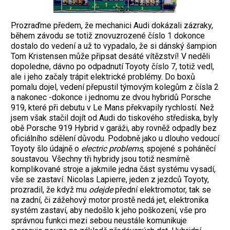
Prozraďme předem, že mechanici Audi dokázali zázraky,
během závodu se totiž znovuzrozené číslo 1 dokonce
dostalo do vedení a už to vypadalo, že si dánský šampion
Tom Kristensen může připsat desáté vítězství! V neděli
dopoledne, dávno po odpadnutí Toyoty číslo 7, totiž vedl,
ale i jeho začaly trápit elektrické problémy. Do boxů
pomalu dojel, vedení přepustil týmovým kolegům z čísla 2
a nakonec -dokonce i jednomu ze dvou hybridů Porsche
919, které při debutu v Le Mans překvapily rychlostí. Než
jsem však stačil dojít od Audi do tiskového střediska, byly
obě Porsche 919 Hybrid v garáži, aby rovněž odpadly bez
oficiálního sdělení důvodu. Podobně jako u dlouho vedoucí
Toyoty šlo údajně o
electric problems
, spojené s poháněcí
soustavou. Všechny tři hybridy jsou totiž nesmírně
komplikované stroje a jakmile jedna část systému vysadí,
vše se zastaví. Nicolas Lapierre, jeden z jezdců Toyoty,
prozradil, že když mu
odejde
přední elektromotor, tak se
na zadní, či zážehový motor prostě nedá jet, elektronika
systém zastaví, aby nedošlo k jeho poškození, vše pro
správnou funkci mezi sebou neustále komunikuje