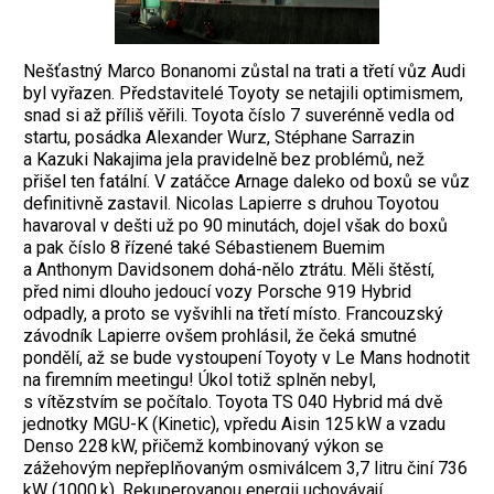
Nešťastný Marco Bonanomi zůstal na trati a třetí vůz Audi
byl vyřazen. Představitelé Toyoty se netajili optimismem,
snad si až příliš věřili. Toyota číslo 7 suverénně vedla od
startu, posádka Alexander Wurz, Stéphane Sarrazin
a Kazuki Nakajima jela pravidelně bez problémů, než
přišel ten fatální. V zatáčce Arnage daleko od boxů se vůz
definitivně zastavil. Nicolas Lapierre s druhou Toyotou
havaroval v dešti už po 90 minutách, dojel však do boxů
a pak číslo 8 řízené také Sébastienem Buemim
a Anthonym Davidsonem dohá-nělo ztrátu. Měli štěstí,
před nimi dlouho jedoucí vozy Porsche 919 Hybrid
odpadly, a proto se vyšvihli na třetí místo. Francouzský
závodník Lapierre ovšem prohlásil, že čeká smutné
pondělí, až se bude vystoupení Toyoty v Le Mans hodnotit
na firemním meetingu! Úkol totiž splněn nebyl,
s vítězstvím se počítalo. Toyota TS 040 Hybrid má dvě
jednotky MGU-K (Kinetic), vpředu Aisin 125 kW a vzadu
Denso 228 kW, přičemž kombinovaný výkon se
zážehovým nepřeplňovaným osmiválcem 3,7 litru činí 736
kW (1000 k). Rekuperovanou energii uchovávají