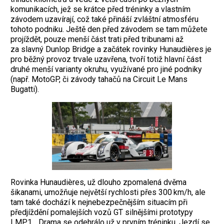
komunikacích, jež se krátce před tréninky a vlastním
závodem uzavírají, což také přináší zvláštní atmosféru
tohoto podniku. Ještě den před závodem se tam můžete
projíždět, pouze menší část trati před tribunami až
za slavný Dunlop Bridge a začátek rovinky Hunaudières je
pro běžný provoz trvale uzavřena, tvoří totiž hlavní část
druhé menší varianty okruhu, využívané pro jiné podniky
(např. MotoGP, či závody tahačů na Circuit Le Mans
Bugatti).
Rovinka Hunaudières, už dlouho zpomalená dvěma
šikanami, umožňuje největší rychlosti přes 300 km/h, ale
tam také dochází k nejnebezpečnějším situacím při
předjíždění pomalejších vozů GT silnějšími prototypy
LMP1... Drama se odehrálo už v prvním tréninku. Jezdí se