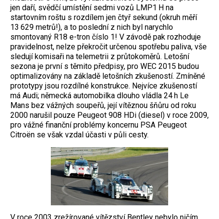
jen daří, svědčí umístění sedmi vozů LMP1 H na
startovním roštu s rozdílem jen čtyř sekund (okruh měří
13 629 metrů!), a to poslední z nich byl narychlo
smontovaný R18 e-tron číslo 1! V závodě pak rozhoduje
pravidelnost, nelze překročit určenou spotřebu paliva, vše
sledují komisaři na telemetrii z průtokoměrů. Letošní
sezona je první s těmito předpisy, pro WEC 2015 budou
optimalizovány na základě letošních zkušeností. Zmíněné
prototypy jsou rozdílné konstrukce. Nejvíce zkušeností
má Audi; německá automobilka dlouho vládla 24 h Le
Mans bez vážných soupeřů, její vítěznou šňůru od roku
2000 narušil pouze Peugeot 908 HDi (diesel) v roce 2009,
pro vážné finanční problémy koncernu PSA Peugeot
Citroën se však vzdal účasti v půli cesty.
V roce 2003 zrežírované vítězství Bentley nebylo ničím