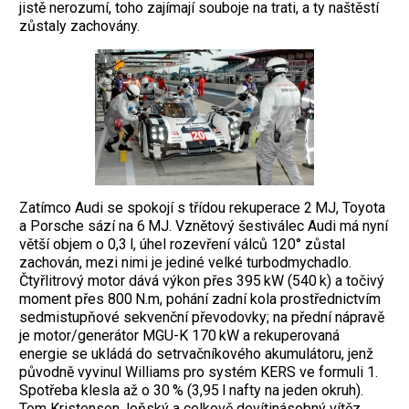
jistě nerozumí, toho zajímají souboje na trati, a ty naštěstí
zůstaly zachovány.
Zatímco Audi se spokojí s třídou rekuperace 2 MJ, Toyota
a Porsche sází na 6 MJ. Vznětový šestiválec Audi má nyní
větší objem o 0,3 l, úhel rozevření válců 120° zůstal
zachován, mezi nimi je jediné velké turbodmychadlo.
Čtyřlitrový motor dává výkon přes 395 kW (540 k) a točivý
moment přes 800 N.m, pohání zadní kola prostřednictvím
sedmistupňové sekvenční převodovky; na přední nápravě
je motor/generátor MGU-K 170 kW a rekuperovaná
energie se ukládá do setrvačníkového akumulátoru, jenž
původně vyvinul Williams pro systém KERS ve formuli 1.
Spotřeba klesla až o 30 % (3,95 l nafty na jeden okruh).
Tom Kristensen, loňský a celkově devítinásobný vítěz