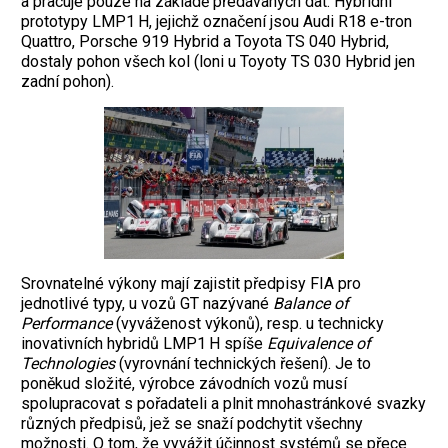
a pracuje pouze na základě předávaných dat. Hybridní
prototypy LMP1 H, jejichž označení jsou Audi R18 e-tron
Quattro, Porsche 919 Hybrid a Toyota TS 040 Hybrid,
dostaly pohon všech kol (loni u Toyoty TS 030 Hybrid jen
zadní pohon).
Srovnatelné výkony mají zajistit předpisy FIA pro
jednotlivé typy, u vozů GT nazývané
Balance of
Performance
(vyváženost výkonů), resp. u technicky
inovativních hybridů LMP1 H spíše
Equivalence of
Technologies
(vyrovnání technických řešení). Je to
poněkud složité, výrobce závodních vozů musí
spolupracovat s pořadateli a plnit mnohastránkové svazky
různých předpisů, jež se snaží podchytit všechny
možnosti. O tom, že vyvážit účinnost systémů se přece