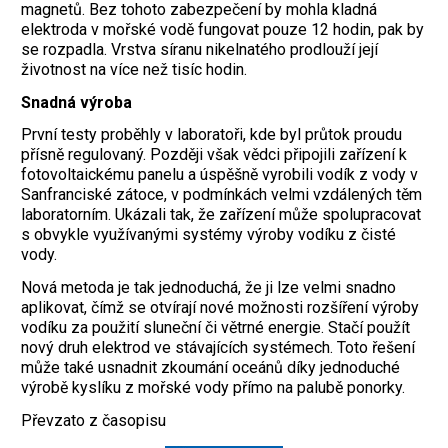
magnetů. Bez tohoto zabezpečení by mohla kladná
elektroda v mořské vodě fungovat pouze 12 hodin, pak by
se rozpadla. Vrstva síranu nikelnatého prodlouží její
životnost na více než tisíc hodin.
Snadná výroba
První testy proběhly v laboratoři, kde byl průtok proudu
přísně regulovaný. Později však vědci připojili zařízení k
fotovoltaickému panelu a úspěšně vyrobili vodík z vody v
Sanfranciské zátoce, v podmínkách velmi vzdálených těm
laboratorním. Ukázali tak, že zařízení může spolupracovat
s obvykle využívanými systémy výroby vodíku z čisté
vody.
Nová metoda je tak jednoduchá, že ji lze velmi snadno
aplikovat, čímž se otvírají nové možnosti rozšíření výroby
vodíku za použití sluneční či větrné energie. Stačí použít
nový druh elektrod ve stávajících systémech. Toto řešení
může také usnadnit zkoumání oceánů díky jednoduché
výrobě kyslíku z mořské vody přímo na palubě ponorky.
Převzato z časopisu