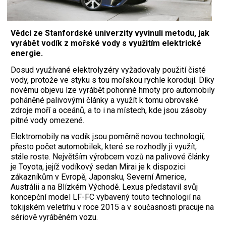
Vědci ze Stanfordské univerzity vyvinuli metodu, jak
vyrábět vodík z mořské vody s využitím elektrické
energie.
D
osud využívané elektrolyzéry vyžadovaly použití čisté
vody, protože ve styku s tou mořskou rychle korodují. Díky
novému objevu lze vyrábět pohonné hmoty pro automobily
poháněné palivovými články a využít k tomu obrovské
zdroje moří a oceánů, a to i na místech, kde jsou zásoby
pitné vody omezené.
Elektromobily na vodík jsou poměrně novou technologií,
přesto počet automobilek, které se rozhodly ji využít,
stále roste. Největším výrobcem vozů na palivové články
je Toyota, jejíž vodíkový sedan Mirai je k dispozici
zákazníkům v Evropě, Japonsku, Severní Americe,
Austrálii a na Blízkém Východě. Lexus představil svůj
koncepční model LF-FC vybavený touto technologií na
tokijském veletrhu v roce 2015 a v současnosti pracuje na
sériově vyráběném vozu.