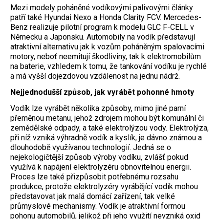
Mezi modely poháněné vodíkovými palivovými články
patří také Hyundai Nexo a Honda Clarity FCV. Mercedes-
Benz realizuje pilotní program k modelu GLC F-CELL v
Německu a Japonsku. Automobily na vodík představují
atraktivní alternativu jak k vozům poháněným spalovacími
motory, neboť neemitují škodliviny, tak k elektromobilům
na baterie, vzhledem k tomu, že tankování vodíku je rychlé
a má vyšší dojezdovou vzdálenost na jednu nádrž.
Nejjednodušší způsob, jak vyrábět pohonné hmoty
Vodík lze vyrábět několika způsoby, mimo jiné parní
přeměnou metanu, jehož zdrojem mohou být komunální či
zemědělské odpady, a také elektrolýzou vody. Elektrolýza,
při níž vzniká výhradně vodík a kyslík, je dávno známou a
dlouhodobě využívanou technologií. Jedná se o
nejekologičtější způsob výroby vodíku, zvlášť pokud
využívá k napájení elektrolyzéru obnovitelnou energii.
Proces lze také přizpůsobit potřebnému rozsahu
produkce, protože elektrolyzéry vyrábějící vodík mohou
představovat jak malá domácí zařízení, tak velké
průmyslové mechanismy. Vodík je atraktivní formou
pohonu automobilů, jelikož při jeho využití nevzniká oxid