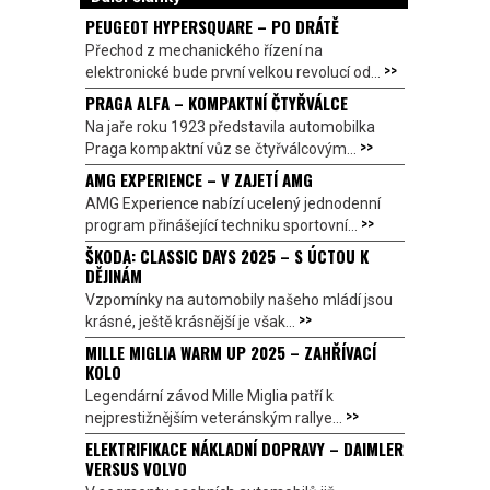
PEUGEOT HYPERSQUARE – PO DRÁTĚ
Přechod z mechanického řízení na
>>
elektronické bude první velkou revolucí od...
PRAGA ALFA – KOMPAKTNÍ ČTYŘVÁLCE
Na jaře roku 1923 představila automobilka
>>
Praga kompaktní vůz se čtyřválcovým...
AMG EXPERIENCE – V ZAJETÍ AMG
AMG Experience nabízí ucelený jednodenní
>>
program přinášející techniku sportovní...
ŠKODA: CLASSIC DAYS 2025 – S ÚCTOU K
DĚJINÁM
Vzpomínky na automobily našeho mládí jsou
>>
krásné, ještě krásnější je však...
MILLE MIGLIA WARM UP 2025 – ZAHŘÍVACÍ
KOLO
Legendární závod Mille Miglia patří k
>>
nejprestižnějším veteránským rallye...
ELEKTRIFIKACE NÁKLADNÍ DOPRAVY – DAIMLER
VERSUS VOLVO