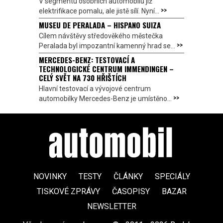
V segmentu osobních automobilů již
>>
elektrifikace pomalu, ale jistě sílí. Nyní...
MUSEU DE PERALADA – HISPANO SUIZA
Cílem návštěvy středověkého městečka
>>
Peralada byl impozantní kamenný hrad se...
MERCEDES-BENZ: TESTOVACÍ A
TECHNOLOGICKÉ CENTRUM IMMENDINGEN –
CELÝ SVĚT NA 730 HŘIŠTÍCH
Hlavní testovací a vývojové centrum
>>
automobilky Mercedes-Benz je umístěno...
NOVINKY
TESTY
ČLÁNKY
SPECIÁLY
TISKOVÉ ZPRÁVY
ČASOPISY
BAZAR
NEWSLETTER