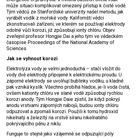
může situaci komplikovat omezený přístup k čisté vodě.
Tým vědců ze Stanfordské univerzity našel metodu, jak
vyrábět vodík z mořské vody. Kalifornští vědci
zkonstruovali zařízení, ve kterém se používají elektrody
odolné vůči korozi, již způsobují ionty chlóru. Objev
zveřejnil profesor Hongjie Dai a jeho tým ve vědeckém
časopise Proceedings of the National Academy of
Sciences.
Jak se vyhnout korozi
Elektrolýza vody je velmi jednoduchá – stačí vložit do
vody dvě elektrody připojené k elektrickému proudu. U
záporné elektrody se uvolňují bublinky vodíku, u kladné
pak vzniká kyslík. Všechno probíhá hladce, je-li voda čistá,
ovšem kationty chlóru ve slané vodě způsobují rychlou
korozi anody. Tým Hongjie Daie zjistil, že když pokryjí
anodu vrstvami záporných nábojů, budou ionty chlóru
odpuzovat a zpomalí korozi. Použili k tomu hydroxid
nikelnatý a železitý na vrstvě síranu nikelnatého
pokrývajícího pěnu z niklu.
Funguje to stejně jako vzájemně se odpuzující póly