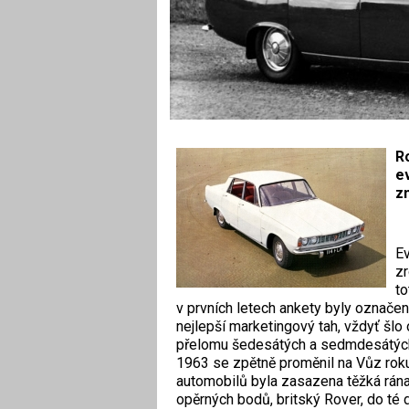
R
ev
z
Ev
zr
to
v prvních letech ankety byly označe
nejlepší marketingový tah, vždyť šlo 
přelomu šedesátých a sedmdesátých l
1963 se zpětně proměnil na Vůz ro
automobilů byla zasazena těžká rána
opěrných bodů, britský Rover, do t