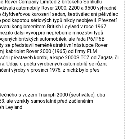
e Rover Company Limited z britského Solihullu
dávala automobily Rover 2000, 2200 a 3500 výhradně
 čtyřdveřovou karoserií sedan, šestiválec ani pětiválec
 pod kapotou sériových typů nikdy neobjevil. Převzetí
veru konglomerátem British Leyland v roce 1967
ezilo další vývoj pro nepřeberné množství typů
ojených britských automobilek, ale řada P6/P6B
dy se představil neméně atraktivní nástupce Rover
mj. kabriolet Rover 2000 (1965) od firmy FLM
 sérii přestaveb kombi, a kupé 2000S TCZ od Zagata, či
a. Údaje o počtu vyrobených automobilů se různí,
čení výroby v prosinci 1976, z nichž bylo přes
olečného s vozem Triumph 2000 (šestiválec), oba
63, ale vznikly samostatně před začleněním
sh Leyland