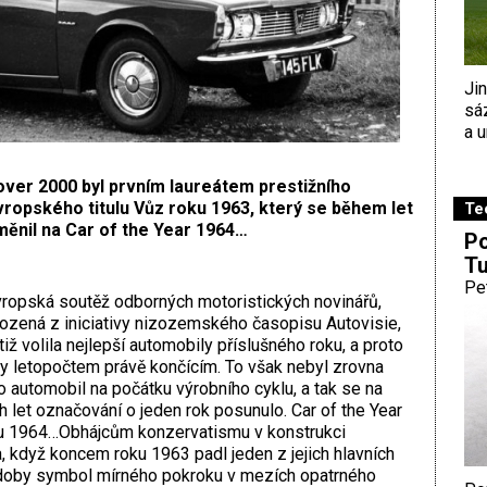
Ji
sá
a u
over 2000 byl prvním laureátem prestižního
ropského titulu Vůz roku 1963, který se během let
Te
měnil na Car of the Year 1964…
Po
Tu
Pe
ropská soutěž odborných motoristických novinářů,
ozená z iniciativy nizozemského časopisu Autovisie,
tiž volila nejlepší automobily příslušného roku, a proto
ny letopočtem právě končícím. To však nebyl zrovna
o automobil na počátku výrobního cyklu, a tak se na
et označování o jeden rok posunulo. Car of the Year
ku 1964…Obhájcům konzervatismu v konstrukci
, když koncem roku 1963 padl jeden z jejich hlavních
é doby symbol mírného pokroku v mezích opatrného