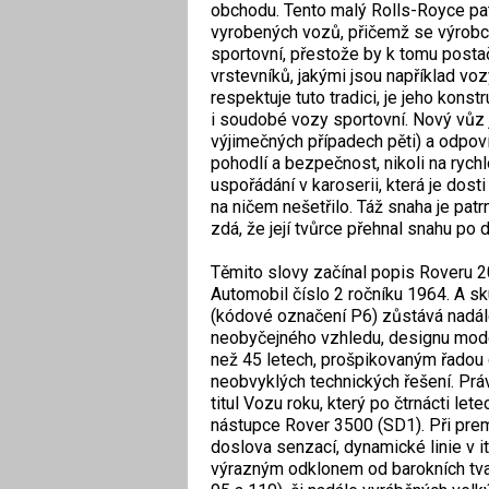
obchodu. Tento malý Rolls-Royce patř
vyrobených vozů, přičemž se výrobc
sportovní, přestože by k tomu postač
vrstevníků, jakými jsou například vo
respektuje tuto tradici, je jeho kon
i soudobé vozy sportovní. Nový vůz 
výjimečných případech pěti) a odpov
pohodlí a bezpečnost, nikoli na rych
uspořádání v karoserii, která je dos
na ničem nešetřilo. Táž snaha je pa
zdá, že její tvůrce přehnal snahu po
Těmito slovy začínal popis Roveru 
Automobil číslo 2 ročníku 1964. A s
(kódové označení P6) zůstává nadá
neobyčejného vzhledu, designu mode
než 45 letech, prošpikovaným řadou
neobvyklých technických řešení. Pr
titul Vozu roku, který po čtrnácti let
nástupce Rover 3500 (SD1). Při pre
doslova senzací, dynamické linie v i
výrazným odklonem od barokních tva