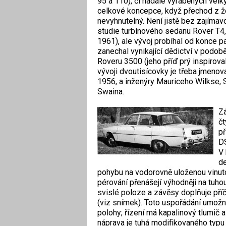
95 a 110), či nadále vyráběných velký
celkové koncepce, když přechod z ž
nevyhnutelný. Není jistě bez zajíma
studie turbínového sedanu Rover T4,
1961), ale vývoj probíhal od konce 
zanechal vynikající dědictví v podo
Roveru 3500 (jeho příď prý inspiroval
vývoji dvoutisícovky je třeba jmenov
1956, a inženýry Mauriceho Wilkse, 
Swaina.
Zá
čt
př
DS
V 
de
pohybu na vodorovně uloženou vinutou
pérování přenášejí výhodněji na tuhou
svislé poloze a závěsy doplňuje příč
(viz snímek). Toto uspořádání umožn
polohy; řízení má kapalinový tlumič a
náprava je tuhá modifikovaného typu