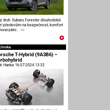
ný druh. Subaru Forester dlouhodobě
zí především na bezpečnost, komfort
niverzální...
>>
chnika
rsche T-Hybrid (9A3B6) –
rbohybrid
tr Hanke 16.07.2024 13:32