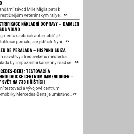
O
ndární závod Mille Miglia patří k
>>
restižnějším veteránským rallye...
KTRIFIKACE NÁKLADNÍ DOPRAVY – DAIMLER
SUS VOLVO
egmentu osobních automobilů již
>>
trifikace pomalu, ale jistě sílí. Nyní...
EU DE PERALADA – HISPANO SUIZA
em návštěvy středověkého městečka
>>
lada byl impozantní kamenný hrad se...
CEDES-BENZ: TESTOVACÍ A
HNOLOGICKÉ CENTRUM IMMENDINGEN –
Ý SVĚT NA 730 HŘIŠTÍCH
ní testovací a vývojové centrum
>>
omobilky Mercedes-Benz je umístěno...