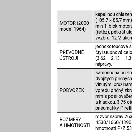
kapalinou chlazen
( 85,7 x 85,7 mm)
MOTOR (2000
min 1; blok motoru
model 1964)
(řetěz); pětkrát u
výzbroj 12 V, aku
jednokotoučová s
PŘEVODNÉ
čtyřstupňová cel
ÚSTROJÍ
(3,62 – 2,13 – 1,3
nápravy.
samonosná ocelov
dvojitých příčnýc
vinutými pružinam
PODVOZEK
vpředu příčný zkr
mm s posilovačem
a kladkou, 3,75 ot
pneumatiky Pirell
rozvor náprav 26
ROZMĚRY
4530/1660/1390 m
A HMOTNOSTI
hmotnosti P/Z 53,