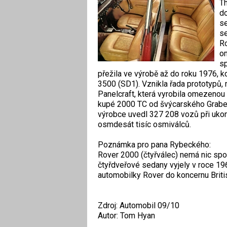
Th
do
se
se
Ro
om
sp
přežila ve výrobě až do roku 1976, k
3500 (SD1). Vznikla řada prototypů, 
Panelcraft, která vyrobila omezenou
kupé 2000 TC od švýcarského Graber
výrobce uvedl 327 208 vozů při ukon
osmdesát tisíc osmiválců.
Poznámka pro pana Rybeckého:
Rover 2000 (čtyřválec) nemá nic sp
čtyřdveřové sedany vyjely v roce 19
automobilky Rover do koncernu Briti
Zdroj: Automobil 09/10
Autor: Tom Hyan