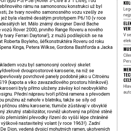
ch typů P5/P5B (Rover 3-Litre a 3 1 Litre), i od
KOL
ebřinového rámu na samonosnou konstrukci už byl
Lege
vosti, že tvary nového samonosného vozu vzešly ze
nejp
 jež byla vlastně desátým prototypem P6/10 (v roce
ELE
padesátých let. Málo známý designer David Bache
VER
bě vozů Rover 2000, prvního Range Roveru a nového
V s
y tvary Ferrari Daytona!); z mužů podílejících se na
elek
at Roberta Boyleho, šéfkonstruktéra Roveru od roku
Spena Kinga, Petera Wilkse, Gordona Bashforda a Jacka
MUS
Cíl
Pera
kladem vozu byl samonosný ocelový skelet
MER
yřdveřové dvouprostorové karoserie, na niž se
TEC
ipevňovaly povrchové panely podobně jako u Citroënu
CEL
19 (kapota a víko zavazadlového prostoru hliníkové).
Hlav
karoserii byly přímo uloženy závěsy kol neobvyklého
aut
signu. Přední nápravu tvoří příčná ramena s převodem
 pružinu až nahoře v blatníku, takže se síly od
 příčnou stěnu karoserie; tlumiče zůstávají v obvyklé
ný zkrutný stabilizátor, rovněž ukotvený na příčné stěně
ilo přemístění převodky řízení do vyšší lépe chráněné
 výškově nastavitelný volant (v roce 1963!). Zadní
 De Dion, vedená dvojicí mohutných ramen, ukotvených