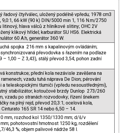
ý řadový čtyřválec, uložený podélně vpředu; 1978 cm3
, 9,0:1, 66 kW (90 k) DIN/5000 min 1, 116 N.m/2750
 litinový, hlava válců z hliníkové slitiny; OHC 2V
ložený klikový hřídel; karburátor SU HS6. Elektrická
mulátor 60 A.h, generátor 360 W.
uchá spojka 216 mm s kapalinovým ovládáním;
osynchronizovaná převodovka s řazením na podlaze
9 – 1,00 – Z 3,43), stálý převod 3,54; pohon zadní
á konstrukce; přední kola nezávisle zavěšena na
h ramenech; vzadu tuhá náprava De Dion; pérování
i a teleskopickými tlumiči (vpředu nesoustřednými),
utný stabilizátor; kotoučové brzdy Dunlop 273/260
, vzadu po stranách rozvodovky; řízení šnekem
áčky na plný rejd, převod 20,3:1; ocelová kola,
i Cinturato 165 SR 14 nebo 6,50 – 14.
30 mm, rozchod kol 1350/1330 mm; d/š/v
m; pohotovostní hmotnost 1250 kg, rozdělení
7/46,3 %; objem palivové nádrže 58 l.