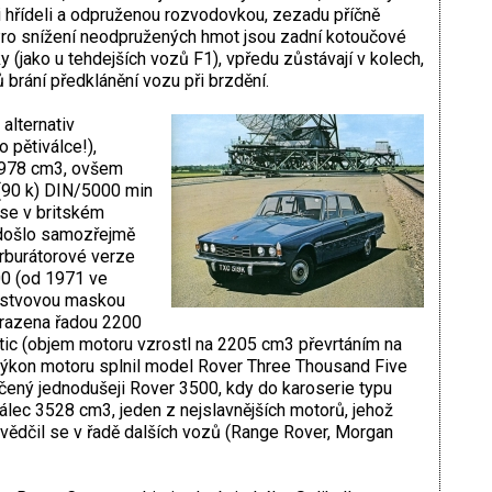
 hřídeli a odpruženou rozvodovkou, zezadu příčně
o snížení neodpružených hmot jsou zadní kotoučové
(jako u tehdejších vozů F1), vpředu zůstávají v kolech,
 brání předklánění vozu při brzdění.
alternativ
 pětiválce!),
 1978 cm3, ovšem
90 k) DIN/5000 min
 se v britském
) došlo samozřejmě
arburátorové verze
00 (od 1971 ve
lástvovou maskou
ahrazena řadou 2200
ic (objem motoru vzrostl na 2205 cm3 převrtáním na
výkon motoru splnil model Rover Three Thousand Five
ačený jednodušeji Rover 3500, kdy do karoserie typu
lec 3528 cm3, jeden z nejslavnějších motorů, jehož
vědčil se v řadě dalších vozů (Range Rover, Morgan