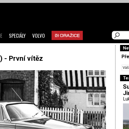
E
SPECIÁLY
VOLVO
Ne
Pře
 - První vítěz
Te
Su
Ji
Luk