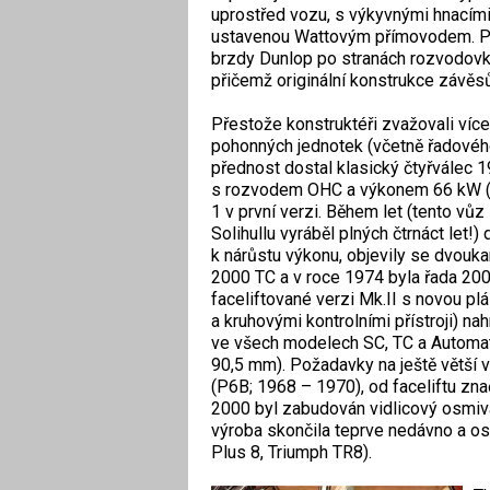
uprostřed vozu, s výkyvnými hnacími
ustavenou Wattovým přímovodem. Pr
brzdy Dunlop po stranách rozvodovky 
přičemž originální konstrukce závěsů
Přestože konstruktéři zvažovali více 
pohonných jednotek (včetně řadového
přednost dostal klasický čtyřválec
s rozvodem OHC a výkonem 66 kW (
1 v první verzi. Během let (tento vůz
Solihullu vyráběl plných čtrnáct let!
k nárůstu výkonu, objevily se dvouk
2000 TC a v roce 1974 byla řada 20
faceliftované verzi Mk.II s novou p
a kruhovými kontrolními přístroji) n
ve všech modelech SC, TC a Automat
90,5 mm). Požadavky na ještě větší 
(P6B; 1968 – 1970), od faceliftu zn
2000 byl zabudován vidlicový osmivá
výroba skončila teprve nedávno a os
Plus 8, Triumph TR8).