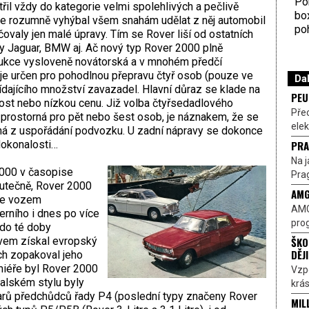
Por
il vždy do kategorie velmi spolehlivých a pečlivě
bo
e rozumně vyhýbal všem snahám udělat z něj automobil
poh
ovaly jen malé úpravy. Tím se Rover liší od ostatních
zy Jaguar, BMW aj. Ač nový typ Rover 2000 plně
strukce vysloveně novátorská a v mnohém předčí
je určen pro pohodlnou přepravu čtyř osob (pouze ve
Dal
ídajícího množství zavazadel. Hlavní důraz se klade na
PEU
lost nebo nízkou cenu. Již volba čtyřsedadlového
Pře
ti prostorná pro pět nebo šest osob, je náznakem, že se
elek
trná z uspořádání podvozku. U zadní nápravy se dokonce
PRA
 dokonalosti…
Na j
2000 v časopise
Prag
kutečně, Rover 2000
AMG
le vozem
AMG
rního i dnes po více
prog
 do té doby
ŠKO
ávem získal evropský
DĚJ
ech zopakoval jeho
miéře byl Rover 2000
Vzp
talském stylu byly
krás
rů předchůdců řady P4 (poslední typy značeny Rover
MIL