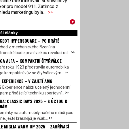
sche elektrifikovalo šestiválcový
xer pro model 911. Zatímco z
ledu marketingu byla...
>>
ší články
GEOT HYPERSQUARE – PO DRÁTĚ
chod z mechanického řízení na
>>
tronické bude první velkou revolucí od...
GA ALFA – KOMPAKTNÍ ČTYŘVÁLCE
aře roku 1923 představila automobilka
>>
a kompaktní vůz se čtyřválcovým...
 EXPERIENCE – V ZAJETÍ AMG
 Experience nabízí ucelený jednodenní
>>
ram přinášející techniku sportovní...
DA: CLASSIC DAYS 2025 – S ÚCTOU K
INÁM
omínky na automobily našeho mládí jsou
>>
né, ještě krásnější je však...
LE MIGLIA WARM UP 2025 – ZAHŘÍVACÍ