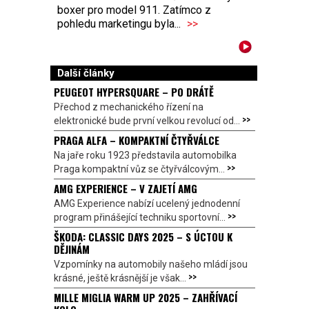
boxer pro model 911. Zatímco z
pohledu marketingu byla...
>>
Další články
PEUGEOT HYPERSQUARE – PO DRÁTĚ
Přechod z mechanického řízení na
>>
elektronické bude první velkou revolucí od...
PRAGA ALFA – KOMPAKTNÍ ČTYŘVÁLCE
Na jaře roku 1923 představila automobilka
>>
Praga kompaktní vůz se čtyřválcovým...
AMG EXPERIENCE – V ZAJETÍ AMG
AMG Experience nabízí ucelený jednodenní
>>
program přinášející techniku sportovní...
ŠKODA: CLASSIC DAYS 2025 – S ÚCTOU K
DĚJINÁM
Vzpomínky na automobily našeho mládí jsou
>>
krásné, ještě krásnější je však...
MILLE MIGLIA WARM UP 2025 – ZAHŘÍVACÍ