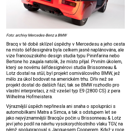
Foto: archivy Mercedes-Benz a BMW
Bracq v té době sklízel úspěchy v Mercedesu a jeho cesta
na místo šéfdesignéra byla celkem jasně naplánována, ale
vize francouzského design studia typu Pininfarina nebo
Bertone ho zaujala natolik, že místo přijal. Prvním úkolem,
který se novému šéfdesignérovi studia Brissonneau &
Lotz dostal na stůl, byl projekt osmiválcového BMW, jež
mělo za úkol bodovat na americkém trhu. Dřív než se
projekt dostal do dalších fází, tak se BMW rozhodlo pro
vlastní interpretaci, z níž vzešel typ E9 (2800 CS) z pera
Wilhelma Hofmeistera.
Výraznější úspěch nepřinesla ani snaha o spolupráci s
automobilkami Matra a Simca, a tak s odstupem let se
jako nejvýznamnější Bracqův počin u Brissonneau & Lotz
jeví jeho podíl na návrhu vysokorychlostního vlaku TGV, na
němž spolupracoval s ­Jacquesem Cooperem. Když v roce