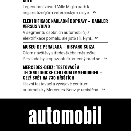
KOLO
Legendární závod Mille Miglia patří k
>>
nejprestižnějším veteránským rallye...
ELEKTRIFIKACE NÁKLADNÍ DOPRAVY – DAIMLER
VERSUS VOLVO
V segmentu osobních automobilů již
>>
elektrifikace pomalu, ale jistě sílí. Nyní...
MUSEU DE PERALADA – HISPANO SUIZA
Cílem návštěvy středověkého městečka
>>
Peralada byl impozantní kamenný hrad se...
MERCEDES-BENZ: TESTOVACÍ A
TECHNOLOGICKÉ CENTRUM IMMENDINGEN –
CELÝ SVĚT NA 730 HŘIŠTÍCH
Hlavní testovací a vývojové centrum
>>
automobilky Mercedes-Benz je umístěno...