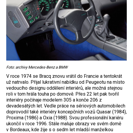
Foto: archivy Mercedes-Benz a BMW
V roce 1974 se Bracq znovu vrátil do Francie a tentokrát
už natrvalo. Přijal lukrativní nabídku od Peugeotu na místo
vedoucího designu oddělení interiérů, ale možná stejnou
roli v tom hrála touha po domově. Přes 22 let pak tvořil
interiéry počínaje modelem 305 a konče 206 z
devadesátých let. Vedle práce na sériových automobilech
doprovodil také interiéry koncepčních vozů Quasar (1984),
Proxima (1986) a Oxia (1988). Svou profesionální kariéru
ukončil v roce 1996. Stále maluje obrazy ve svém domě
v Bordeaux, kde žije s o sedm let mladší manželkou