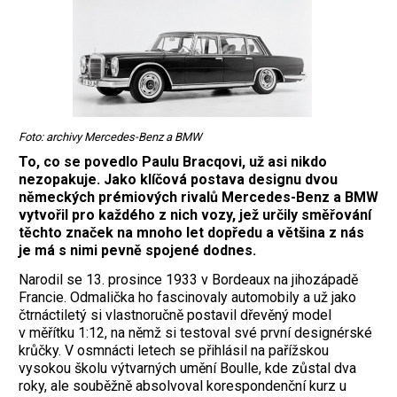
Foto: archivy Mercedes-Benz a BMW
To, co se povedlo Paulu Bracqovi, už asi nikdo
nezopakuje. Jako klíčová postava designu dvou
německých prémiových rivalů Mercedes-Benz a BMW
vytvořil pro každého z nich vozy, jež určily směřování
těchto značek na mnoho let dopředu a většina z nás
je má s nimi pevně spojené dodnes.
Narodil se 13. prosince 1933 v Bordeaux na jihozápadě
Francie. Odmalička ho fascinovaly automobily a už jako
čtrnáctiletý si vlastnoručně postavil dřevěný model
v měřítku 1:12, na němž si testoval své první designérské
krůčky. V osmnácti letech se přihlásil na pařížskou
vysokou školu výtvarných umění Boulle, kde zůstal dva
roky, ale souběžně absolvoval korespondenční kurz u