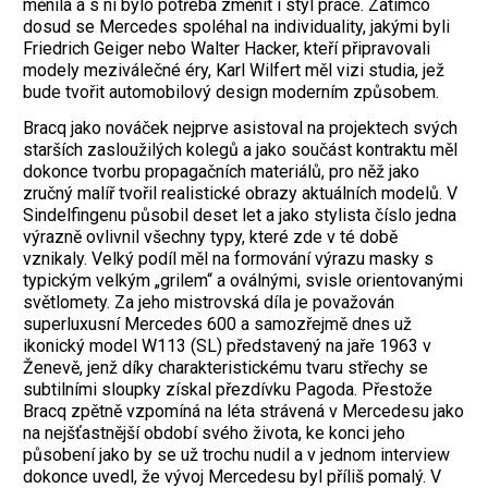
měnila a s ní bylo potřeba změnit i styl práce. Zatímco
dosud se Mercedes spoléhal na individuality, jakými byli
Friedrich Geiger nebo Walter Hacker, kteří připravovali
modely meziválečné éry, Karl Wilfert měl vizi studia, jež
bude tvořit automobilový design moderním způsobem.
Bracq jako nováček nejprve asistoval na projektech svých
starších zasloužilých kolegů a jako součást kontraktu měl
dokonce tvorbu propagačních materiálů, pro něž jako
zručný malíř tvořil realistické obrazy aktuálních modelů. V
Sindelfingenu působil deset let a jako stylista číslo jedna
výrazně ovlivnil všechny typy, které zde v té době
vznikaly. Velký podíl měl na formování výrazu masky s
typickým velkým „grilem“ a oválnými, svisle orientovanými
světlomety. Za jeho mistrovská díla je považován
superluxusní Mercedes 600 a samozřejmě dnes už
ikonický model W113 (SL) představený na jaře 1963 v
Ženevě, jenž díky charakteristickému tvaru střechy se
subtilními sloupky získal přezdívku Pagoda. Přestože
Bracq zpětně vzpomíná na léta strávená v Mercedesu jako
na nejšťastnější období svého života, ke konci jeho
působení jako by se už trochu nudil a v jednom interview
dokonce uvedl, že vývoj Mercedesu byl příliš pomalý. V