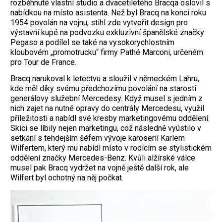
rozběhnuté vlastní studio a dvacetiletého Bracqa oslovil s
nabídkou na místo asistenta. Než byl Bracq na konci roku
1954 povolán na vojnu, stihl zde vytvořit design pro
výstavní kupé na podvozku exkluzivní španělské značky
Pegaso a podílel se také na vysokorychlostním
kloubovém „promotrucku“ firmy Pathé Marconi, určeném
pro Tour de France.
Bracq narukoval k letectvu a sloužil v německém Lahru,
kde měl díky svému předchozímu povolání na starosti
generálovy služební Mercedesy. Když musel s jedním z
nich zajet na nutné opravy do centrály Mercedesu, využil
příležitosti a nabídl své kresby marketingovému oddělení.
Skici se líbily nejen marketingu, což následně vyústilo v
setkání s tehdejším šéfem vývoje karoserií Karlem
Wilfertem, který mu nabídl místo v rodícím se stylistickém
oddělení značky Mercedes-Benz. Kvůli alžírské válce
musel pak Bracq vydržet na vojně ještě další rok, ale
Wilfert byl ochotný na něj počkat.