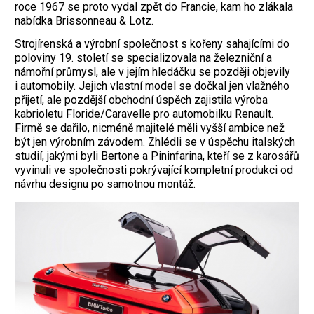
roce 1967 se proto vydal zpět do Francie, kam ho zlákala
nabídka Brissonneau & Lotz.
Strojírenská a výrobní společnost s kořeny sahajícími do
poloviny 19. století se specializovala na železniční a
námořní průmysl, ale v jejím hledáčku se později objevily
i automobily. Jejich vlastní model se dočkal jen vlažného
přijetí, ale pozdější obchodní úspěch zajistila výroba
kabrioletu Floride/Caravelle pro automobilku Renault.
Firmě se dařilo, nicméně majitelé měli vyšší ambice než
být jen výrobním závodem. Zhlédli se v úspěchu italských
studií, jakými byli Bertone a Pininfarina, kteří se z karosářů
vyvinuli ve společnosti pokrývající kompletní produkci od
návrhu designu po samotnou montáž.