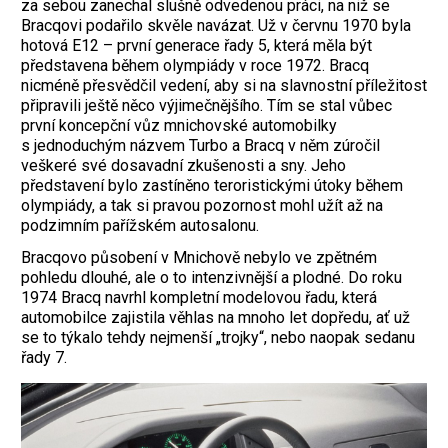
za sebou zanechal slušně odvedenou práci, na niž se
Bracqovi podařilo skvěle navázat. Už v červnu 1970 byla
hotová E12 – první generace řady 5, která měla být
představena během olympiády v roce 1972. Bracq
nicméně přesvědčil vedení, aby si na slavnostní příležitost
připravili ještě něco výjimečnějšího. Tím se stal vůbec
první koncepční vůz mnichovské automobilky
s jednoduchým názvem Turbo a Bracq v něm zúročil
veškeré své dosavadní zkušenosti a sny. Jeho
představení bylo zastíněno teroristickými útoky během
olympiády, a tak si pravou pozornost mohl užít až na
podzimním pařížském autosalonu.
Bracqovo působení v Mnichově nebylo ve zpětném
pohledu dlouhé, ale o to intenzivnější a plodné. Do roku
1974 Bracq navrhl kompletní modelovou řadu, která
automobilce zajistila věhlas na mnoho let dopředu, ať už
se to týkalo tehdy nejmenší „trojky“, nebo naopak sedanu
řady 7.