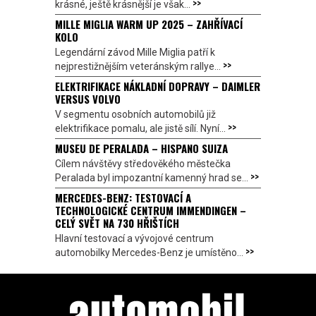
>>
krásné, ještě krásnější je však...
MILLE MIGLIA WARM UP 2025 – ZAHŘÍVACÍ
KOLO
Legendární závod Mille Miglia patří k
>>
nejprestižnějším veteránským rallye...
ELEKTRIFIKACE NÁKLADNÍ DOPRAVY – DAIMLER
VERSUS VOLVO
V segmentu osobních automobilů již
>>
elektrifikace pomalu, ale jistě sílí. Nyní...
MUSEU DE PERALADA – HISPANO SUIZA
Cílem návštěvy středověkého městečka
>>
Peralada byl impozantní kamenný hrad se...
MERCEDES-BENZ: TESTOVACÍ A
TECHNOLOGICKÉ CENTRUM IMMENDINGEN –
CELÝ SVĚT NA 730 HŘIŠTÍCH
Hlavní testovací a vývojové centrum
>>
automobilky Mercedes-Benz je umístěno...