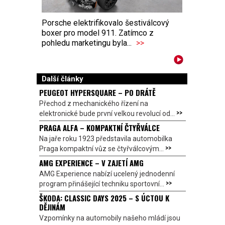
Porsche elektrifikovalo šestiválcový
boxer pro model 911. Zatímco z
pohledu marketingu byla...
>>
Další články
PEUGEOT HYPERSQUARE – PO DRÁTĚ
Přechod z mechanického řízení na
>>
elektronické bude první velkou revolucí od...
PRAGA ALFA – KOMPAKTNÍ ČTYŘVÁLCE
Na jaře roku 1923 představila automobilka
>>
Praga kompaktní vůz se čtyřválcovým...
AMG EXPERIENCE – V ZAJETÍ AMG
AMG Experience nabízí ucelený jednodenní
>>
program přinášející techniku sportovní...
ŠKODA: CLASSIC DAYS 2025 – S ÚCTOU K
DĚJINÁM
Vzpomínky na automobily našeho mládí jsou