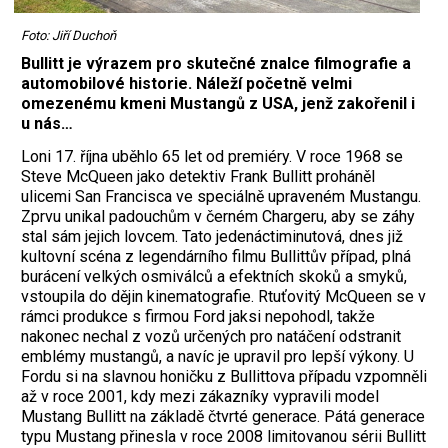
Foto: Jiří Duchoň
Bullitt je výrazem pro skutečné znalce filmografie a
automobilové historie. Náleží početně velmi
omezenému kmeni Mustangů z USA, jenž zakořenil i
u nás…
Loni 17. října uběhlo 65 let od premiéry. V roce 1968 se
Steve McQueen jako detektiv Frank Bullitt proháněl
ulicemi San Francisca ve speciálně upraveném Mustangu.
Zprvu unikal padouchům v černém Chargeru, aby se záhy
stal sám jejich lovcem. Tato jedenáctiminutová, dnes již
kultovní scéna z legendárního filmu Bullittův případ, plná
burácení velkých osmiválců a efektních skoků a smyků,
vstoupila do dějin kinematografie. Rtuťovitý McQueen se v
rámci produkce s firmou Ford jaksi nepohodl, takže
nakonec nechal z vozů určených pro natáčení odstranit
emblémy mustangů, a navíc je upravil pro lepší výkony. U
Fordu si na slavnou honičku z Bullittova případu vzpomněli
až v roce 2001, kdy mezi zákazníky vypravili model
Mustang Bullitt na základě čtvrté generace. Pátá generace
typu Mustang přinesla v roce 2008 limitovanou sérii Bullitt