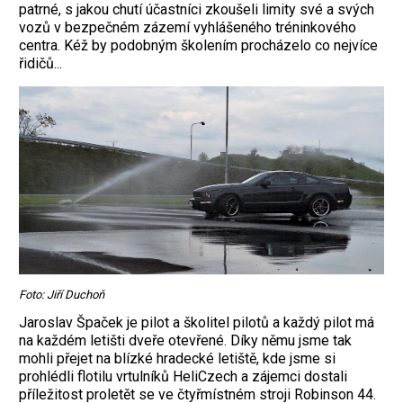
patrné, s jakou chutí účastníci zkoušeli limity své a svých
vozů v bezpečném zázemí vyhlášeného tréninkového
centra. Kéž by podobným školením procházelo co nejvíce
řidičů...
Foto: Jiří Duchoň
Jaroslav Špaček je pilot a školitel pilotů a každý pilot má
na každém letišti dveře otevřené. Díky němu jsme tak
mohli přejet na blízké hradecké letiště, kde jsme si
prohlédli flotilu vrtulníků HeliCzech a zájemci dostali
příležitost proletět se ve čtyřmístném stroji Robinson 44.