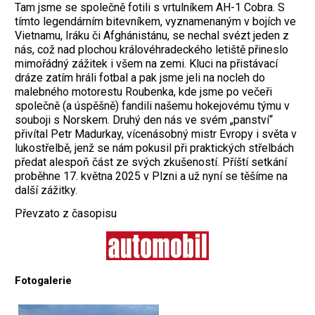
Tam jsme se společně fotili s vrtulníkem AH-1 Cobra. S
tímto legendárním bitevníkem, vyznamenaným v bojích ve
Vietnamu, Iráku či Afghánistánu, se nechal svézt jeden z
nás, což nad plochou královéhradeckého letiště přineslo
mimořádný zážitek i všem na zemi. Kluci na přistávací
dráze zatím hráli fotbal a pak jsme jeli na nocleh do
malebného motorestu Roubenka, kde jsme po večeři
společně (a úspěšně) fandili našemu hokejovému týmu v
souboji s Norskem. Druhý den nás ve svém „panství“
přivítal Petr Madurkay, vícenásobný mistr Evropy i světa v
lukostřelbě, jenž se nám pokusil při praktických střelbách
předat alespoň část ze svých zkušeností. Příští setkání
proběhne 17. května 2025 v Plzni a už nyní se těšíme na
další zážitky.
Převzato z časopisu
Fotogalerie