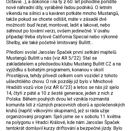
Octavie…), a dokonce i na ty z 60. let pohodlně pořídíte
nové náhradní díly, vyráběné řadou podniků. O letním
víkendu na silnici a u kaváren potkáte mnoho Mustangů,
takže pokud se chcete odlišit, máte v zásadě dvě
možnosti: buď řezat, montovat, ladit a lakovat, nebo
sáhnout po tovární verzi, ovšem jedinečné. V úvahu
připadají třeba stylové California Special nebo výkonné
Shelby, ale také početně limitovaný Bullitt…
Předloni svolal Jaroslav Špaček první se­t­kání majitelů
Mustangů Bullitt u nás (viz AR 5/’22). Stal se
zakladatelem a předsedou klubu Mustang Bullitt CZ a na
vyjížďku s bohatým programem, konanou v okolí
Prostějova, tehdy přivedl celkem osm vozidel z tohoto
ušlechtilého chovu. O rok později již bylo v Mnichově
Hradišti vozů více (viz AR 6/’23) a letos se nás již sjelo
14, čtyři z páté a 10 z šesté generace, jeden z nich z
Polska. Během pouhých dvou let vznikla rozmanitá
komunita lidí z různých pracovních oborů a společenských
kruhů (napříč věkovými skupinami), jež si ráda užije
organizovaný program. Sjeli jsme se v sobotu 11. května
na polygonu v Hradci Králové, kde nám Jaroslav Špaček
tentokrát domluvil kurzy driftování a bezpečné jízdy. Bylo