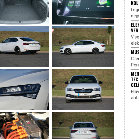
KOL
Lege
nejp
ELE
VER
V s
elek
MUS
Cíl
Pera
MER
TEC
CEL
Hlav
aut