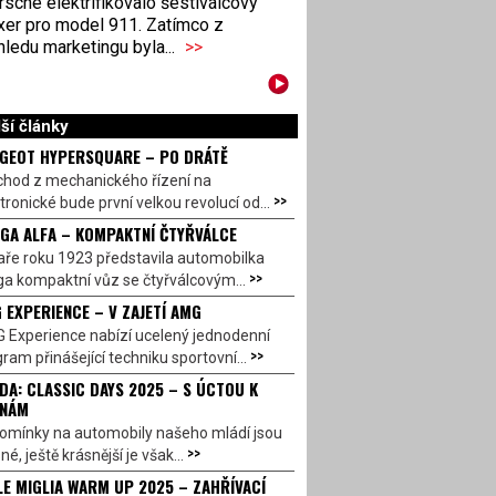
sche elektrifikovalo šestiválcový
xer pro model 911. Zatímco z
ledu marketingu byla...
>>
ší články
GEOT HYPERSQUARE – PO DRÁTĚ
chod z mechanického řízení na
>>
tronické bude první velkou revolucí od...
GA ALFA – KOMPAKTNÍ ČTYŘVÁLCE
aře roku 1923 představila automobilka
>>
a kompaktní vůz se čtyřválcovým...
 EXPERIENCE – V ZAJETÍ AMG
 Experience nabízí ucelený jednodenní
>>
ram přinášející techniku sportovní...
DA: CLASSIC DAYS 2025 – S ÚCTOU K
INÁM
omínky na automobily našeho mládí jsou
>>
né, ještě krásnější je však...
LE MIGLIA WARM UP 2025 – ZAHŘÍVACÍ