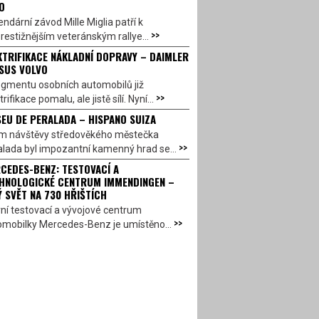
O
ndární závod Mille Miglia patří k
>>
restižnějším veteránským rallye...
KTRIFIKACE NÁKLADNÍ DOPRAVY – DAIMLER
SUS VOLVO
egmentu osobních automobilů již
>>
trifikace pomalu, ale jistě sílí. Nyní...
EU DE PERALADA – HISPANO SUIZA
em návštěvy středověkého městečka
>>
lada byl impozantní kamenný hrad se...
CEDES-BENZ: TESTOVACÍ A
HNOLOGICKÉ CENTRUM IMMENDINGEN –
Ý SVĚT NA 730 HŘIŠTÍCH
ní testovací a vývojové centrum
>>
omobilky Mercedes-Benz je umístěno...