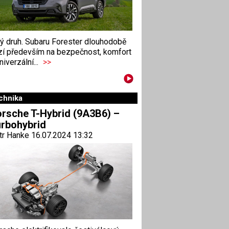
ný druh. Subaru Forester dlouhodobě
zí především na bezpečnost, komfort
niverzální...
>>
chnika
rsche T-Hybrid (9A3B6) –
rbohybrid
tr Hanke 16.07.2024 13:32