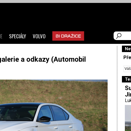
E
SPECIÁLY
VOLVO
Ne
Pře
alerie a odkazy (Automobil
Te
Su
Ji
Luk