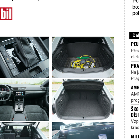
Por
bo
poh
Dal
PEU
Pře
elek
PRA
Na j
Prag
AMG
AMG
prog
ŠKO
DĚJ
Vzp
krás
MIL