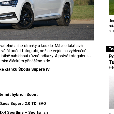
Ji
sá
a u
atelné silné stránky a kouzlo. Má ale také svá
Te
ětší počet fotografií, než se vejde na vyčleněné
Po
ibilně nabídnout různé odkazy. A právě fotogalerii a
étním článkům přinášíme zde.
Tu
Pe
ke článku Škoda Superb iV
e mít hybrid i Scout
koda Superb 2.0 TDI EVO
X4 Sportline – Sportsman