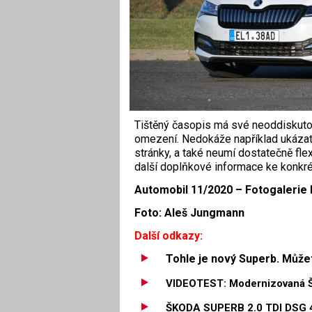
Tištěný časopis má své neoddiskutov
omezení. Nedokáže například ukázat v
stránky, a také neumí dostatečně flex
další doplňkové informace ke konkr
Automobil 11/2020 –
Fotogalerie 
Foto: Aleš Jungmann
Další odkazy:
Tohle je nový Superb. Můžet
VIDEOTEST: Modernizovaná Š
ŠKODA SUPERB 2.0 TDI DSG 4