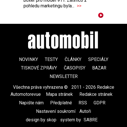
boxer pro model 911. Zatímco z
pohledu marketingu byla...
>>
NOVINKY
TESTY
ČLÁNKY
SPECIÁLY
TISKOVÉ ZPRÁVY
ČASOPISY
BAZAR
NEWSLETTER
Všechna práva vyhrazena ©
|
2011 - 2026 Redakce
Automotorevue
|
Mapa stránek
|
Redakce stránek
|
Napište nám
|
Předplatné
|
RSS
|
GDPR
|
Nastavení soukromí
Autoři
design by skop
|
system by
SABRE
|