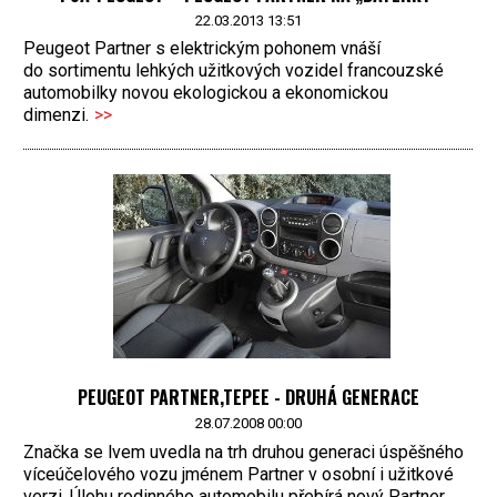
22.03.2013 13:51
Peugeot Partner s elektrickým pohonem vnáší
do sortimentu lehkých užitkových vozidel francouzské
automobilky novou ekologickou a ekonomickou
dimenzi.
>>
PEUGEOT PARTNER,TEPEE - DRUHÁ GENERACE
28.07.2008 00:00
Značka se lvem uvedla na trh druhou generaci úspěšného
víceúčelového vozu jménem Partner v osobní i užitkové
verzi. Úlohu rodinného automobilu přebírá nový Partner