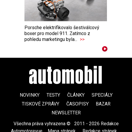
Porsche elektrifikovalo šestiválcový
boxer pro model 911. Zatímco z
pohledu marketingu byla...
>>
NOVINKY
TESTY
ČLÁNKY
SPECIÁLY
TISKOVÉ ZPRÁVY
ČASOPISY
BAZAR
NEWSLETTER
Všechna práva vyhrazena ©
|
2011 - 2026 Redakce
Automotorevue
|
Mapa stránek
|
Redakce stránek
|