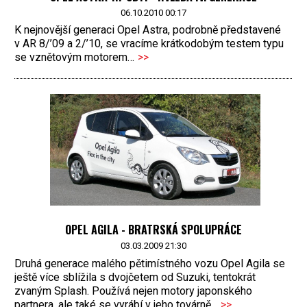
06.10.2010 00:17
K nejnovější generaci Opel Astra, podrobně představené
v AR 8/’09 a 2/’10, se vracíme krátkodobým testem typu
se vznětovým motorem…
>>
OPEL AGILA - BRATRSKÁ SPOLUPRÁCE
03.03.2009 21:30
Druhá generace malého pětimístného vozu Opel Agila se
ještě více sblížila s dvojčetem od Suzuki, tentokrát
zvaným Splash. Používá nejen motory japonského
partnera, ale také se vyrábí v jeho továrně...
>>