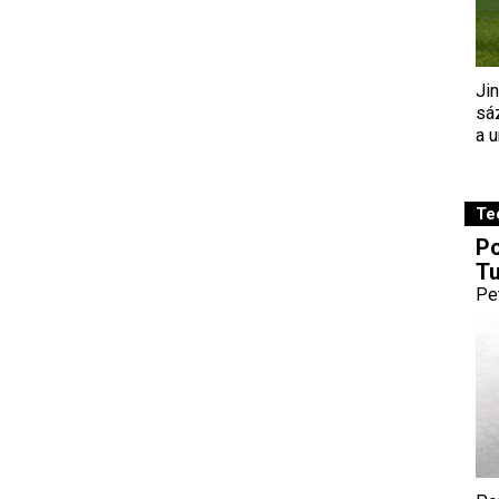
Ji
sá
a u
Te
Po
Tu
Pe