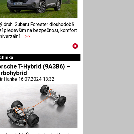
ný druh. Subaru Forester dlouhodobě
zí především na bezpečnost, komfort
niverzální...
>>
chnika
rsche T-Hybrid (9A3B6) –
rbohybrid
tr Hanke 16.07.2024 13:32