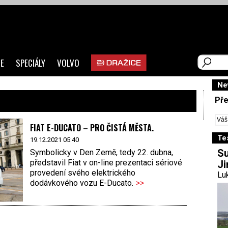
E
SPECIÁLY
VOLVO
Ne
Pře
FIAT E-DUCATO – PRO ČISTÁ MĚSTA.
Te
19.12.2021 05:40
Su
Symbolicky v Den Země, tedy 22. dubna,
představil Fiat v on-line prezentaci sériové
Ji
provedení svého elektrického
Luk
dodávkového vozu E-Ducato.
>>