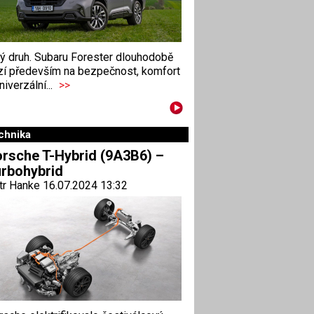
ný druh. Subaru Forester dlouhodobě
zí především na bezpečnost, komfort
niverzální...
>>
chnika
rsche T-Hybrid (9A3B6) –
rbohybrid
tr Hanke 16.07.2024 13:32