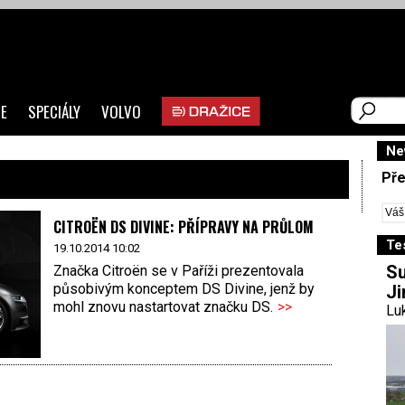
E
SPECIÁLY
VOLVO
Ne
Pře
CITROËN DS DIVINE: PŘÍPRAVY NA PRŮLOM
Te
19.10.2014 10:02
Su
Značka Citroën se v Paříži prezentovala
působivým konceptem DS Divine, jenž by
Ji
mohl znovu nastartovat značku DS.
>>
Luk