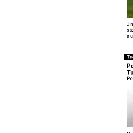
Ji
sá
a u
Te
Po
Tu
Pe