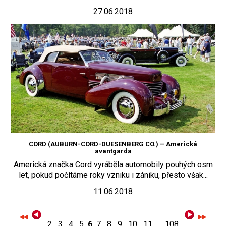
27.06.2018
CORD (AUBURN-CORD-DUESENBERG CO.) – Americká
avantgarda
Americká značka Cord vyráběla automobily pouhých osm
let, pokud počítáme roky vzniku i zániku, přesto však...
11.06.2018
2
3
4
5
6
7
8
9
10
11
...
108