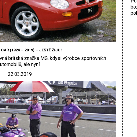
Por
bo
poh
AR (1924 – 2019) – JEŠTĚ ŽIJU!
vná britská značka MG, kdysi výrobce sportovních
utomobilů, ale nyní...
22.03.2019