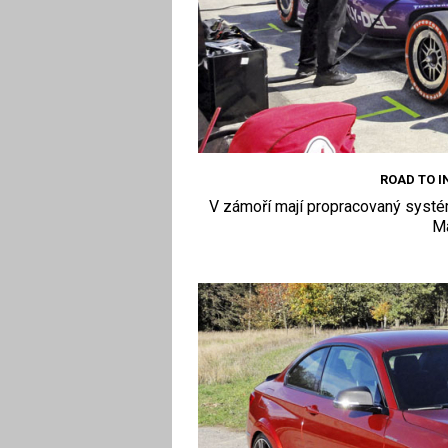
ROAD TO I
V zámoří mají propracovaný syst
Ma