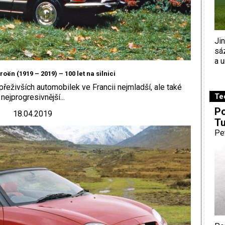
Ji
sá
a u
oën (1919 – 2019) – 100 let na silnici
e přeživších automobilek ve Francii nejmladší, ale také
Te
nejprogresivnější...
Po
18.04.2019
Tu
Pe