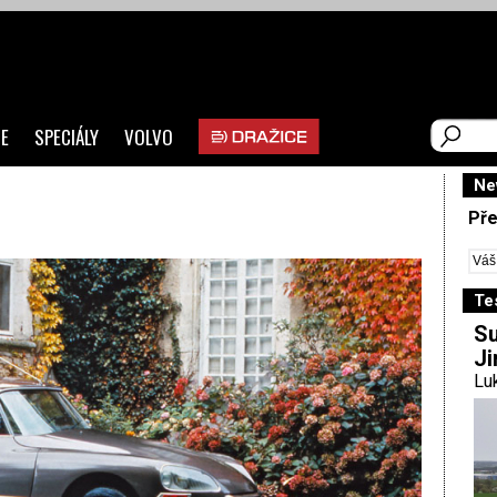
E
SPECIÁLY
VOLVO
Ne
Pře
Te
Su
Ji
Luk