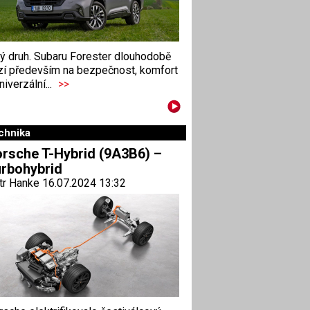
ný druh. Subaru Forester dlouhodobě
zí především na bezpečnost, komfort
niverzální...
>>
chnika
rsche T-Hybrid (9A3B6) –
rbohybrid
tr Hanke 16.07.2024 13:32