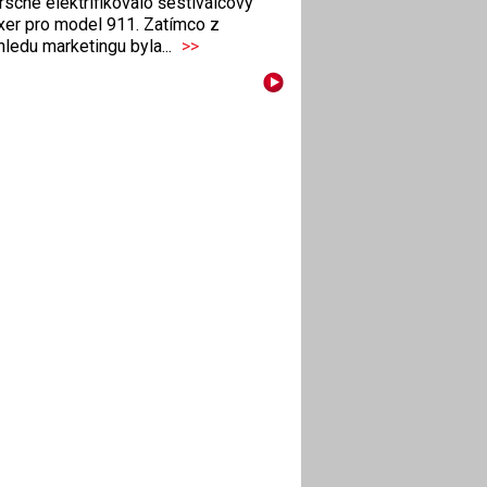
sche elektrifikovalo šestiválcový
xer pro model 911. Zatímco z
ledu marketingu byla...
>>