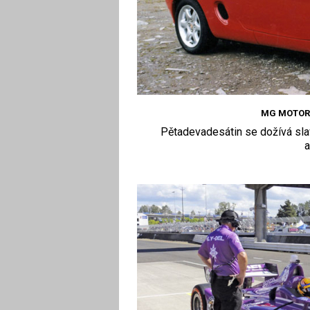
MG MOTOR C
Pětadevadesátin se dožívá sla
a