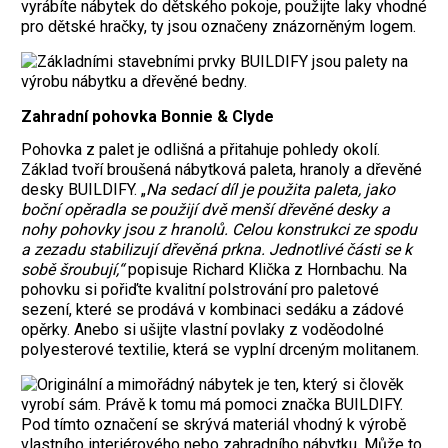
vyrábíte nábytek do dětského pokoje, použijte laky vhodné
pro dětské hračky, ty jsou označeny znázorněným logem.
Zahradní pohovka Bonnie & Clyde
Pohovka z palet je odlišná a přitahuje pohledy okolí.
Základ tvoří broušená nábytková paleta, hranoly a dřevěné
desky BUILDIFY. „
Na sedací díl je použita paleta, jako
boční opěradla se použijí dvě menší dřevěné desky a
nohy pohovky jsou z hranolů. Celou konstrukci ze spodu
a zezadu stabilizují dřevěná prkna. Jednotlivé části se k
sobě šroubují,“
popisuje Richard Klička z Hornbachu. Na
pohovku si pořiďte kvalitní polstrování pro paletové
sezení, které se prodává v kombinaci sedáku a zádové
opěrky. Anebo si ušijte vlastní povlaky z voděodolné
polyesterové textilie, která se vyplní drceným molitanem.