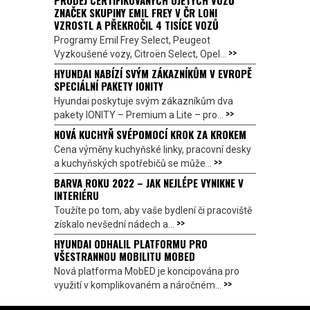
PRODEJ CERTIFIKOVANÝCH OJETÝCH VOZŮ
ZNAČEK SKUPINY EMIL FREY V ČR LONI
VZROSTL A PŘEKROČIL 4 TISÍCE VOZŮ
Programy Emil Frey Select, Peugeot
>>
Vyzkoušené vozy, Citroën Select, Opel...
HYUNDAI NABÍZÍ SVÝM ZÁKAZNÍKŮM V EVROPĚ
SPECIÁLNÍ PAKETY IONITY
Hyundai poskytuje svým zákazníkům dva
>>
pakety IONITY – Premium a Lite – pro...
NOVÁ KUCHYŇ SVÉPOMOCÍ KROK ZA KROKEM
Cena výměny kuchyňské linky, pracovní desky
>>
a kuchyňských spotřebičů se může...
BARVA ROKU 2022 – JAK NEJLÉPE VYNIKNE V
INTERIÉRU
Toužíte po tom, aby vaše bydlení či pracoviště
>>
získalo nevšední nádech a...
HYUNDAI ODHALIL PLATFORMU PRO
VŠESTRANNOU MOBILITU MOBED
Nová platforma MobED je koncipována pro
>>
využití v komplikovaném a náročném...