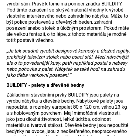
„
Je tak snadné vyrobit designové komody a úložné regály,
praktický televizní stolek nebo psací stůl. Mezi náročnější,
ale o to povedenější kusy, patří například postel s nebesy
nebo pohovka z palet. Nábytek se také hodí na zahradu
jako třeba venkovní posezení.“
BUILDIFY - palety a dřevěné bedny
Základními stavebními prvky BUILDIFY jsou palety na
výrobu nábytku a dřevěné bedny. Nábytkové palety jsou
nepoužité, s rozměry europalet 80 x 120 cm, váhou 23 kg
a s hoblovaným povrchem. Mají mimořádné vlastnosti,
jako jsou dlouhá životnost, lehká údržba, odolnost
materiálu a tvarová stálost. Dřevěné bedny jsou nepoužité
bedýnky na ovoce, jsou z neošetřeného, neopracovaného