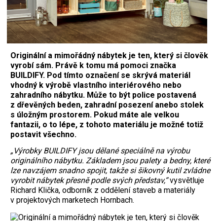
Originální a mimořádný nábytek je ten, který si člověk
vyrobí sám. Právě k tomu má pomoci značka
BUILDIFY. Pod tímto označení se skrývá materiál
vhodný k výrobě vlastního interiérového nebo
zahradního nábytku. Může to být police postavená
z dřevěných beden, zahradní posezení anebo stolek
s úložným prostorem. Pokud máte ale velkou
fantazii, o to lépe, z tohoto materiálu je možné totiž
postavit všechno.
„Výrobky BUILDIFY jsou dělané speciálně na výrobu
originálního nábytku. Základem jsou palety a bedny, které
lze navzájem snadno spojit, takže si šikovný kutil zvládne
vyrobit nábytek přesně podle svých představ,“
vysvětluje
Richard Klička, odborník z oddělení staveb a materiály
v projektových marketech Hornbach.