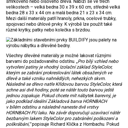
smrkového nebo olšového dřeva. Nabízí se ve třech
velikostech – velká bedna 30 x 39 x 60 cm, středně velká
bedna 28 x 33 x 44 cm a malá bedna 21 x 23 x 34 cm.
Mezi další materiály patří hranoly, prkna, ocelové trubky,
spojovací nebo úhlové prvky. K výrobě lze použít také
různé krytky, patky nebo kolečka s brzdou.
Všechny dřevěné materiály je možné lakovat různými
barvami do požadovaného odstínu. „
Pro bílý vzhled nebo
vytvoření patiny je vhodný Izolační základ StyleColor,
kterým se zabrání prokreslování látek obsažených ve
dřevě a také vzniku nahnědlých, nehezkých skvrn.
Následně se dřevo natře Křídovou barvou StyleColor, která
schne asi dvě hodiny, poté se nátěr touto barvou ještě
jednou zopakuje. Pokud chcete mít
nábytek barevný, je
jako podklad ideální Základová barva HORNBACH
v bílém odstínu a následně naneste dvě vrstvy
HORNBACH PU laku. Na závěr doporučuji uzavírací nátěr
bezbarvým lakem StyleColor pro zabránění poškození a
poškrábání,“
popisuje Richard Klička z Hornbachu. Pokud