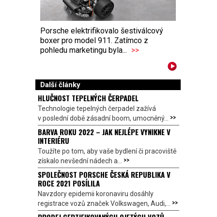
Porsche elektrifikovalo šestiválcový
boxer pro model 911. Zatímco z
pohledu marketingu byla...
>>
Další články
HLUČNOST TEPELNÝCH ČERPADEL
Technologie tepelných čerpadel zažívá
>>
v poslední době zásadní boom, umocněný...
BARVA ROKU 2022 – JAK NEJLÉPE VYNIKNE V
INTERIÉRU
Toužíte po tom, aby vaše bydlení či pracoviště
>>
získalo nevšední nádech a...
SPOLEČNOST PORSCHE ČESKÁ REPUBLIKA V
ROCE 2021 POSÍLILA
Navzdory epidemii koronaviru dosáhly
>>
registrace vozů značek Volkswagen, Audi,...