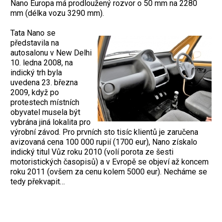
Nano Europa má prodloužený rozvor o 50 mm na 2280
mm (délka vozu 3290 mm).
Tata Nano se
představila na
autosalonu v New Delhi
10. ledna 2008, na
indický trh byla
uvedena 23. března
2009, když po
protestech místních
obyvatel musela být
vybrána jiná lokalita pro
výrobní závod. Pro prvních sto tisíc klientů je zaručena
avizovaná cena 100 000 rupií (1700 eur), Nano získalo
indický titul Vůz roku 2010 (volí porota ze šesti
motoristických časopisů) a v Evropě se objeví až koncem
roku 2011 (ovšem za cenu kolem 5000 eur). Necháme se
tedy překvapit…