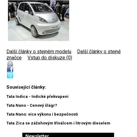
Další články o stejném modelu
|
Další články o stejné
značce
|
Vstup do diskuze (0)
Související články:
Tata Indica - Indické překvapení
Tata Nano - Cenový šlágr?
Tata Nano: více výkonu i bezpečnosti
Tata Zica se zážehovým tříválcem i litrovým dieselem
Newsletter