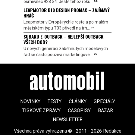
>>
osmiválec 928 S4. Ještě téhož roku...
LEAPMOTOR B10 DESIGN PROMAX – ZAJÍMAVÝ
HRÁČ
Leapmotor v Evropě rychle roste a po malém
>>
městském typu T03 přivedl na trh...
SUBARU E-OUTBACK – NEJLEPŠÍ OUTBACK
VŠECH DOB?
U nových generací zaběhnutých modelových
>>
řad se často používá marketingové...
NOVINKY
TESTY
ČLÁNKY
SPECIÁLY
TISKOVÉ ZPRÁVY
ČASOPISY
BAZAR
NEWSLETTER
Všechna práva vyhrazena ©
|
2011 - 2026 Redakce