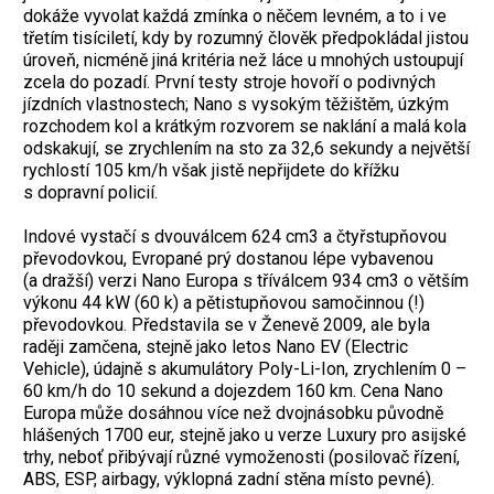
dokáže vyvolat každá zmínka o něčem levném, a to i ve
třetím tisíciletí, kdy by rozumný člověk předpokládal jistou
úroveň, nicméně jiná kritéria než láce u mnohých ustoupují
zcela do pozadí. První testy stroje hovoří o podivných
jízdních vlastnostech; Nano s vysokým těžištěm, úzkým
rozchodem kol a krátkým rozvorem se naklání a malá kola
odskakují, se zrychlením na sto za 32,6 sekundy a největší
rychlostí 105 km/h však jistě nepřijdete do křížku
s dopravní policií.
Indové vystačí s dvouválcem 624 cm3 a čtyřstupňovou
převodovkou, Evropané prý dostanou lépe vybavenou
(a dražší) verzi Nano Europa s tříválcem 934 cm3 o větším
výkonu 44 kW (60 k) a pětistupňovou samočinnou (!)
převodovkou. Představila se v Ženevě 2009, ale byla
raději zamčena, stejně jako letos Nano EV (Electric
Vehicle), údajně s akumulátory Poly-Li-Ion, zrychlením 0 –
60 km/h do 10 sekund a dojezdem 160 km. Cena Nano
Europa může dosáhnou více než dvojnásobku původně
hlášených 1700 eur, stejně jako u verze Luxury pro asijské
trhy, neboť přibývají různé vymoženosti (posilovač řízení,
ABS, ESP, airbagy, výklopná zadní stěna místo pevné).