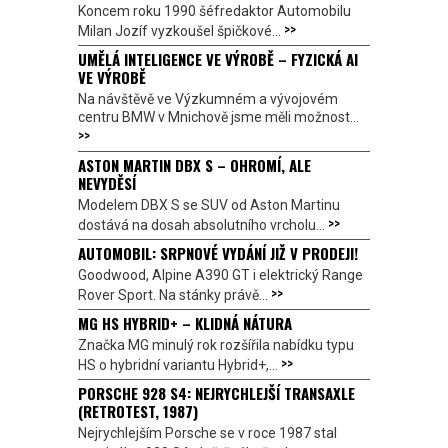
Koncem roku 1990 šéfredaktor Automobilu
>>
Milan Jozíf vyzkoušel špičkové...
UMĚLÁ INTELIGENCE VE VÝROBĚ – FYZICKÁ AI
VE VÝROBĚ
Na návštěvě ve Výzkumném a vývojovém
centru BMW v Mnichově jsme měli možnost...
>>
ASTON MARTIN DBX S – OHROMÍ, ALE
NEVYDĚSÍ
Modelem DBX S se SUV od Aston Martinu
>>
dostává na dosah absolutního vrcholu...
AUTOMOBIL: SRPNOVÉ VYDÁNÍ JIŽ V PRODEJI!
Goodwood, Alpine A390 GT i elektrický Range
>>
Rover Sport. Na stánky právě...
MG HS HYBRID+ – KLIDNÁ NÁTURA
Značka MG minulý rok rozšířila nabídku typu
>>
HS o hybridní variantu Hybrid+,...
PORSCHE 928 S4: NEJRYCHLEJŠÍ TRANSAXLE
(RETROTEST, 1987)
Nejrychlejším Porsche se v roce 1987 stal