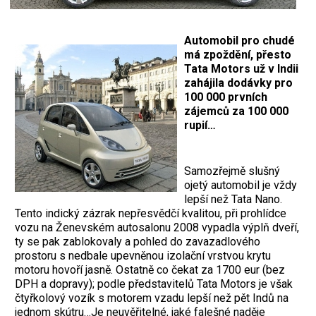
Automobil pro chudé
má zpoždění, přesto
Tata Motors už v Indii
zahájila dodávky pro
100 000 prvních
zájemců za 100 000
rupií…
Samozřejmě slušný
ojetý automobil je vždy
lepší než Tata Nano.
Tento indický zázrak nepřesvědčí kvalitou, při prohlídce
vozu na Ženevském autosalonu 2008 vypadla výplň dveří,
ty se pak zablokovaly a pohled do zavazadlového
prostoru s nedbale upevněnou izolační vrstvou krytu
motoru hovoří jasně. Ostatně co čekat za 1700 eur (bez
DPH a dopravy); podle představitelů Tata Motors je však
čtyřkolový vozík s motorem vzadu lepší než pět Indů na
jednom skútru…Je neuvěřitelné, jaké falešné naděje