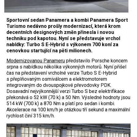
Sportovní sedan Panamera a kombi Panamera Sport
Turismo nedávno prošly modernizací, která krom
decentních designových změn přinesla i novou
techniku pod kapotou. Nyní se představuje vrchol
nabídky: Turbo S E-Hybrid s výkonem 700 koní za
cenovkou startující na pěti milionech.
Modernizovanou Panameru
představilo Porsche koncem
srpna s nabídkou několika výkonných motorů. Nyní přišel
čas na představení vrcholné verze Turbo S E-Hybrid
s přeplňovaným osmiválcem a elektromotorem
integrovaným do dvouspojkové převodovky PDK.
Dosavadní nejvýkonnější verzi Turbo S bez elektrifikace
překonává o 52 kW (70 k) a 50 Nm. Výsledné hodnoty jsou
514 kW (700 k) a 870 Nm a platí pro sedan i kombi.
Akcelerace na 100 km/h je otázkou tří sekund a maximální
rychlost činí 315 km/h.