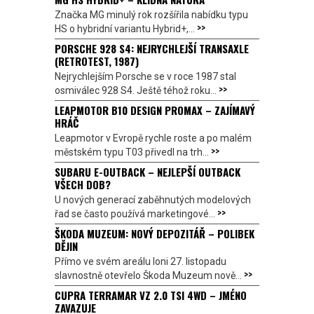
Značka MG minulý rok rozšířila nabídku typu
>>
HS o hybridní variantu Hybrid+,...
PORSCHE 928 S4: NEJRYCHLEJŠÍ TRANSAXLE
(RETROTEST, 1987)
Nejrychlejším Porsche se v roce 1987 stal
>>
osmiválec 928 S4. Ještě téhož roku...
LEAPMOTOR B10 DESIGN PROMAX – ZAJÍMAVÝ
HRÁČ
Leapmotor v Evropě rychle roste a po malém
>>
městském typu T03 přivedl na trh...
SUBARU E-OUTBACK – NEJLEPŠÍ OUTBACK
VŠECH DOB?
U nových generací zaběhnutých modelových
>>
řad se často používá marketingové...
ŠKODA MUZEUM: NOVÝ DEPOZITÁŘ – POLIBEK
DĚJIN
Přímo ve svém areálu loni 27. listopadu
>>
slavnostně otevřelo Škoda Muzeum nově...
CUPRA TERRAMAR VZ 2.0 TSI 4WD – JMÉNO
ZAVAZUJE