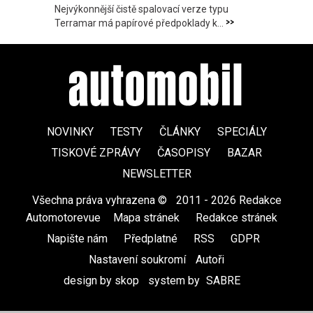
Nejvýkonnější čistě spalovací verze typu
>>
Terramar má papírové předpoklady k...
NOVINKY
TESTY
ČLÁNKY
SPECIÁLY
TISKOVÉ ZPRÁVY
ČASOPISY
BAZAR
NEWSLETTER
Všechna práva vyhrazena ©
|
2011 - 2026 Redakce
Automotorevue
|
Mapa stránek
|
Redakce stránek
|
Napište nám
|
Předplatné
|
RSS
|
GDPR
|
Nastavení soukromí
Autoři
design by skop
|
system by
SABRE
|