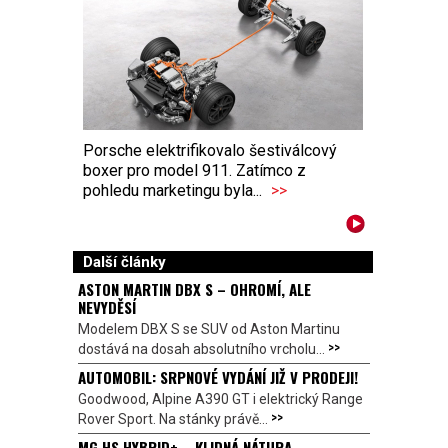
Porsche elektrifikovalo šestiválcový
boxer pro model 911. Zatímco z
pohledu marketingu byla...
>>
Další články
ASTON MARTIN DBX S – OHROMÍ, ALE
NEVYDĚSÍ
Modelem DBX S se SUV od Aston Martinu
>>
dostává na dosah absolutního vrcholu...
AUTOMOBIL: SRPNOVÉ VYDÁNÍ JIŽ V PRODEJI!
Goodwood, Alpine A390 GT i elektrický Range
>>
Rover Sport. Na stánky právě...
MG HS HYBRID+ – KLIDNÁ NÁTURA