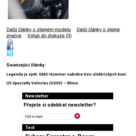
Další články o stejném modelu
|
Další články o stejné
značce
|
Vstup do diskuze (0)
Související články:
Legenda je zpět: GMC Hummer nabídne tisíc elektrických koní
US Specialty Vehicles (USSV) – Rhino
Newsletter
Přejete si odebírat newsletter?
Test