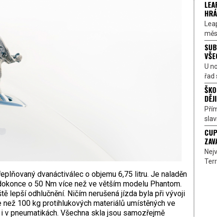
LEA
HRÁ
Lea
měst
SUB
VŠE
U n
řad 
ŠKO
DĚJI
Přím
sla
CUP
ZAV
Nejv
Terr
eplňovaný dvanáctiválec o objemu 6,75 litru. Je naladěn
 dokonce o 50 Nm více než ve větším modelu Phantom.
ě lepší odhlučnění. Ničím nerušená jízda byla při vývoji
íce než 100 kg protihlukových materiálů umístěných ve
e i v pneumatikách. Všechna skla jsou samozřejmě