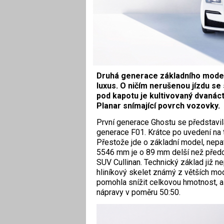
Druhá generace základního modelu
luxus. O ničím nerušenou jízdu se
pod kapotu je kultivovaný dvanác
Planar snímající povrch vozovky.
První generace Ghostu se představil
generace F01. Krátce po uvedení na 
Přestože jde o základní model, nepa
5546 mm je o 89 mm delší než předc
SUV Cullinan. Technický základ již n
hliníkový skelet známý z větších mod
pomohla snížit celkovou hmotnost, a
nápravy v poměru 50:50.