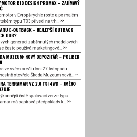
PMOTOR B10 DESIGN PROMAX – ZAJÍMAVÝ
Č
pmotor v Evropě rychle roste a po malém
>>
ském typu T03 přivedl na trh...
ARU E-OUTBACK – NEJLEPŠÍ OUTBACK
CH DOB?
ových generací zaběhnutých modelových
>>
se často používá marketingové...
DA MUZEUM: NOVÝ DEPOZITÁŘ – POLIBEK
N
o ve svém areálu loni 27. listopadu
>>
vnostně otevřelo Škoda Muzeum nově...
RA TERRAMAR VZ 2.0 TSI 4WD – JMÉNO
AZUJE
ýkonnější čistě spalovací verze typu
>>
amar má papírové předpoklady k...