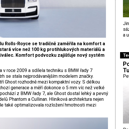
Ji
sá
a u
 Rolls-Royce se tradičně zaměřila na komfort a
 stará více než 100 kg protihlukových materiálů a
tiválec. Komfort podvozku zajišťuje nový systém
Te
Po
Tu
a v roce 2009 a sdílela techniku s BMW řady 7
trh se stala nejprodávanějším modelem značky.
Pe
tří Ghost rozhodně mezi kompaktní vozy. S délkou
hozí generace a měří dokonce o 5 mm víc než velké
epochází z BMW řady 7, ale Ghost dostal lehký a pevný
elů Phantom a Cullinan. Hliníková architektura nejen
le také optimalizovala rozložení hmotnosti mezi