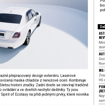
Por
bo
poh
Dal
AST
NEV
Mod
dost
AUT
Goo
Rove
MG 
Znač
razně přepracovaný design exteriéru. Laserové
HS o
svícená maska chladiče z nerezové oceli. Kombinuje
tou historii značky. Zadní dveře se otevírají tradičně
POR
o ovládání a ve dveřích nechybí deštníky. Ty jsou
(RE
pirit of Ecstasy na přídi jedinými prvky, které novinka
Nejr
osmi