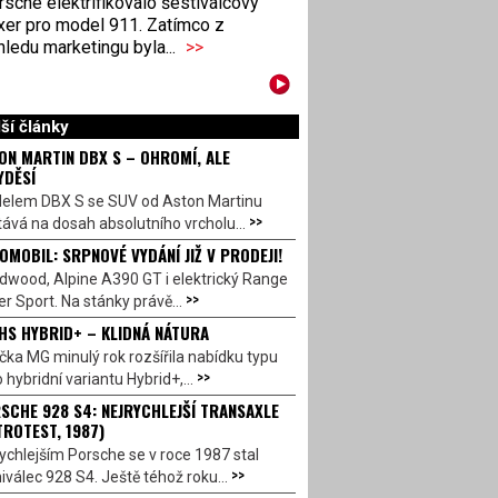
sche elektrifikovalo šestiválcový
xer pro model 911. Zatímco z
ledu marketingu byla...
>>
ší články
ON MARTIN DBX S – OHROMÍ, ALE
YDĚSÍ
elem DBX S se SUV od Aston Martinu
>>
ává na dosah absolutního vrcholu...
OMOBIL: SRPNOVÉ VYDÁNÍ JIŽ V PRODEJI!
dwood, Alpine A390 GT i elektrický Range
>>
r Sport. Na stánky právě...
HS HYBRID+ – KLIDNÁ NÁTURA
ka MG minulý rok rozšířila nabídku typu
>>
 hybridní variantu Hybrid+,...
SCHE 928 S4: NEJRYCHLEJŠÍ TRANSAXLE
TROTEST, 1987)
ychlejším Porsche se v roce 1987 stal
>>
válec 928 S4. Ještě téhož roku...