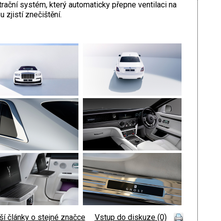
trační systém, který automaticky přepne ventilaci na
u zjistí znečištění.
ší články o stejné značce
|
Vstup do diskuze (0)