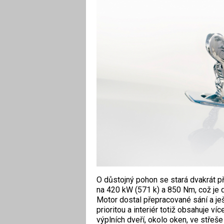
O důstojný pohon se stará dvakrát př
na 420 kW (571 k) a 850 Nm, což je
Motor dostal přepracované sání a ješt
prioritou a interiér totiž obsahuje v
výplních dveří, okolo oken, ve střeš