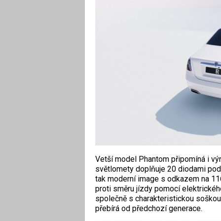
Vetší model Phantom připomíná i vý
světlomety doplňuje 20 diodami pod
tak moderní image s odkazem na 116le
proti směru jízdy pomocí elektrickéh
společně s charakteristickou soškou S
přebírá od předchozí generace.