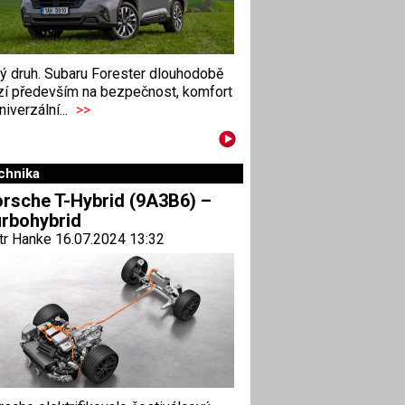
ný druh. Subaru Forester dlouhodobě
zí především na bezpečnost, komfort
niverzální...
>>
chnika
rsche T-Hybrid (9A3B6) –
rbohybrid
tr Hanke 16.07.2024 13:32