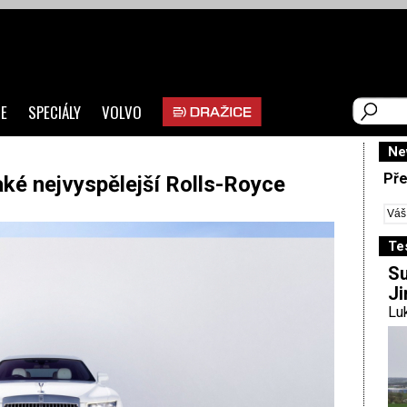
E
SPECIÁLY
VOLVO
Ne
Pře
aké nejvyspělejší Rolls-Royce
Te
Su
Ji
Luk