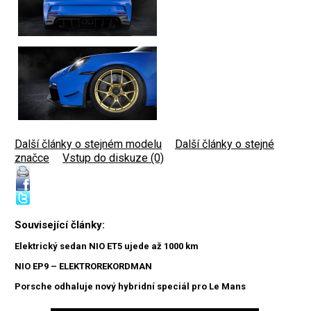
Další články o stejném modelu
|
Další články o stejné
značce
|
Vstup do diskuze (0)
Související články:
Elektrický sedan NIO ET5 ujede až 1000 km
NIO EP9 – ELEKTROREKORDMAN
Porsche odhaluje nový hybridní speciál pro Le Mans