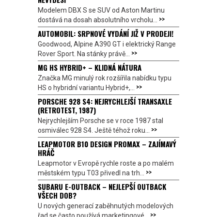
Modelem DBX S se SUV od Aston Martinu
>>
dostává na dosah absolutního vrcholu...
AUTOMOBIL: SRPNOVÉ VYDÁNÍ JIŽ V PRODEJI!
Goodwood, Alpine A390 GT i elektrický Range
>>
Rover Sport. Na stánky právě...
MG HS HYBRID+ – KLIDNÁ NÁTURA
Značka MG minulý rok rozšířila nabídku typu
>>
HS o hybridní variantu Hybrid+,...
PORSCHE 928 S4: NEJRYCHLEJŠÍ TRANSAXLE
(RETROTEST, 1987)
Nejrychlejším Porsche se v roce 1987 stal
>>
osmiválec 928 S4. Ještě téhož roku...
LEAPMOTOR B10 DESIGN PROMAX – ZAJÍMAVÝ
HRÁČ
Leapmotor v Evropě rychle roste a po malém
>>
městském typu T03 přivedl na trh...
SUBARU E-OUTBACK – NEJLEPŠÍ OUTBACK
VŠECH DOB?
U nových generací zaběhnutých modelových
>>
řad se často používá marketingové...