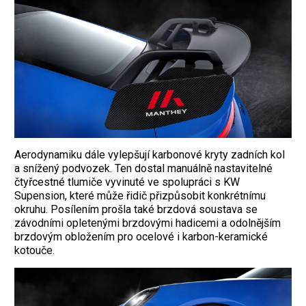
Aerodynamiku dále vylepšují karbonové kryty zadních kol
a snížený podvozek. Ten dostal manuálně nastavitelné
čtyřcestné tlumiče vyvinuté ve spolupráci s KW
Supension, které může řidič přizpůsobit konkrétnímu
okruhu. Posílením prošla také brzdová soustava se
závodními opletenými brzdovými hadicemi a odolnějším
brzdovým obložením pro ocelové i karbon-keramické
kotouče.