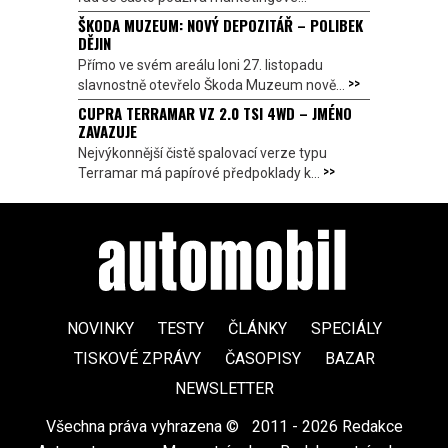
ŠKODA MUZEUM: NOVÝ DEPOZITÁŘ – POLIBEK
DĚJIN
Přímo ve svém areálu loni 27. listopadu
>>
slavnostně otevřelo Škoda Muzeum nově...
CUPRA TERRAMAR VZ 2.0 TSI 4WD – JMÉNO
ZAVAZUJE
Nejvýkonnější čistě spalovací verze typu
>>
Terramar má papírové předpoklady k...
NOVINKY
TESTY
ČLÁNKY
SPECIÁLY
TISKOVÉ ZPRÁVY
ČASOPISY
BAZAR
NEWSLETTER
Všechna práva vyhrazena ©
|
2011 - 2026 Redakce