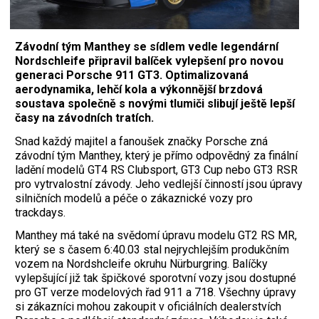
Závodní tým Manthey se sídlem vedle legendární
Nordschleife připravil balíček vylepšení pro novou
generaci Porsche 911 GT3. Optimalizovaná
aerodynamika, lehčí kola a výkonnější brzdová
soustava společně s novými tlumiči slibují ještě lepší
časy na závodních tratích.
Snad každý majitel a fanoušek značky Porsche zná
závodní tým Manthey, který je přímo odpovědný za finální
ladění modelů GT4 RS Clubsport, GT3 Cup nebo GT3 RSR
pro vytrvalostní závody. Jeho vedlejší činností jsou úpravy
silničních modelů a péče o zákaznické vozy pro
trackdays.
Manthey má také na svědomí úpravu modelu GT2 RS MR,
který se s časem 6:40.03 stal nejrychlejším produkčním
vozem na Nordshcleife okruhu Nürburgring. Balíčky
vylepšující již tak špičkové sporotvní vozy jsou dostupné
pro GT verze modelových řad 911 a 718. Všechny úpravy
si zákazníci mohou zakoupit v oficiálních dealerstvích