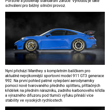
Porsche a podléhají standardní záruce. Výhodou je také
schválení pro běžný silniční provoz.
Nyní přichází Manthey s kompletním balíčkem pro
aktuálně nejvýkonnější sportovní model 911 GT3 generace
992. Na první pohled patrné vylepšení aerodynamiky
pomocí nově tvarovaného předního splitteru, přítlačných
křidélek na předním nárazníku, zadního karbonového křídla
a výrazného difuzoru pod tlumiči výfuku přináší více
stability ve vysokých rychlostech.