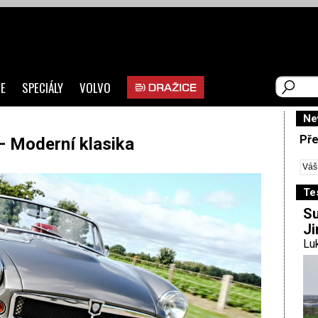
E
SPECIÁLY
VOLVO
Ne
Pře
– Moderní klasika
Te
Su
Ji
Luk