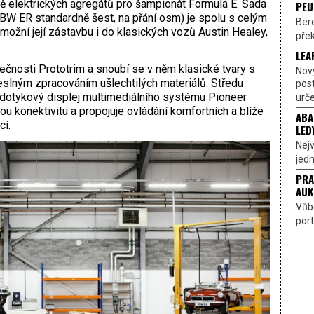
obě elektrických agregátů pro šampionát Formula E. Sada
PEU
RBW ER standardně šest, na přání osm) je spolu s celým
Bere
možní její zástavbu i do klasických vozů Austin Healey,
přek
LEA
lečnosti Prototrim a snoubí se v něm klasické tvary s
Nov
slným zpracováním ušlechtilých materiálů. Středu
pos
dotykový displej multimediálního systému Pioneer
urče
u konektivitu a propojuje ovládání komfortních a blíže
ABA
í.
LED
Nejv
jedn
PRA
AUK
Vůbe
port