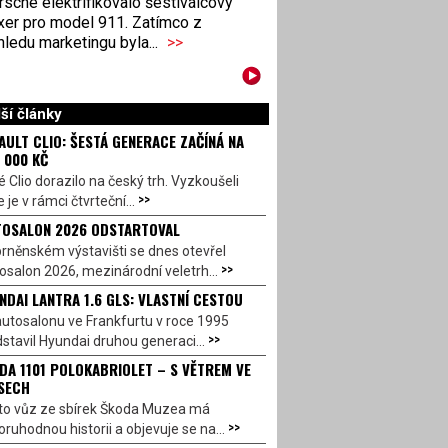
sche elektrifikovalo šestiválcový
xer pro model 911. Zatímco z
ledu marketingu byla...
>>
ší články
AULT CLIO: ŠESTÁ GENERACE ZAČÍNÁ NA
 000 KČ
 Clio dorazilo na český trh. Vyzkoušeli
>>
 je v rámci čtvrteční...
OSALON 2026 ODSTARTOVAL
rněnském výstavišti se dnes otevřel
>>
salon 2026, mezinárodní veletrh...
NDAI LANTRA 1.6 GLS: VLASTNÍ CESTOU
utosalonu ve Frankfurtu v roce 1995
>>
stavil Hyundai druhou generaci...
DA 1101 POLOKABRIOLET – S VĚTREM VE
SECH
to vůz ze sbírek Škoda Muzea má
>>
ruhodnou historii a objevuje se na...