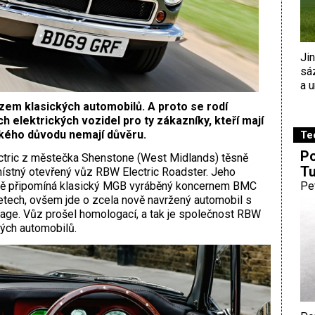
Ji
sá
a u
zem klasických automobilů. A proto se rodí
 elektrických vozidel pro ty zákazníky, kteří mají
ějakého důvodu nemají důvěru.
Te
Po
ctric z městečka Shenstone (West Midlands) těsně
Tu
ístný otevřený vůz RBW Electric Roadster. Jeho
lně připomíná klasický MGB vyráběný koncernem BMC
Pe
 letech, ovšem jde o zcela nově navržený automobil s
itage. Vůz prošel homologací, a tak je společnost RBW
ých automobilů.