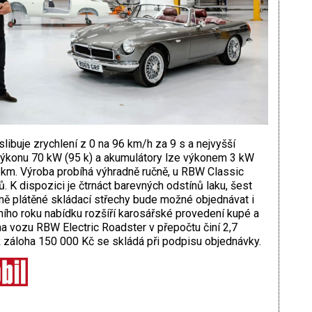
libuje zrychlení z 0 na 96 km/h za 9 s a nejvyšší
výkonu 70 kW (95 k) a akumulátory lze výkonem 3 kW
km. Výroba probíhá výhradně ručně, u RBW Classic
. K dispozici je čtrnáct barevných odstínů laku, šest
romě plátěné skládací střechy bude možné objednávat i
ího roku nabídku rozšíří karosářské provedení kupé a
a vozu RBW Electric Roadster v přepočtu činí 2,7
ž záloha 150 000 Kč se skládá při podpisu objednávky.