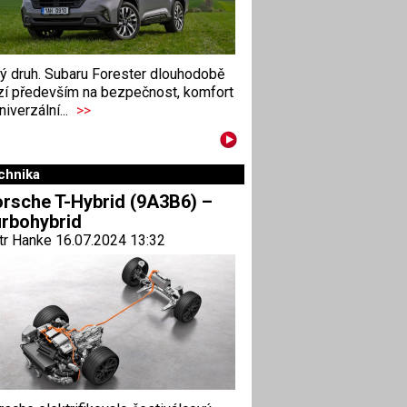
ný druh. Subaru Forester dlouhodobě
zí především na bezpečnost, komfort
niverzální...
>>
chnika
rsche T-Hybrid (9A3B6) –
rbohybrid
tr Hanke 16.07.2024 13:32