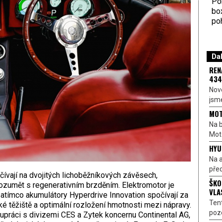
Por
bo
poh
Dal
REN
434
Nové
jsme
MOT
Na b
Moto
HYU
Na a
před
ívají na dvojitých lichoběžníkových závěsech,
ŠKO
ozumět s regenerativním brzděním. Elektromotor je
VLA
zatímco akumulátory Hyperdrive Innovation spočívají za
Ten
ké těžiště a optimální rozložení hmotnosti mezi nápravy.
pozo
upráci s divizemi CES a Zytek koncernu Continental AG,