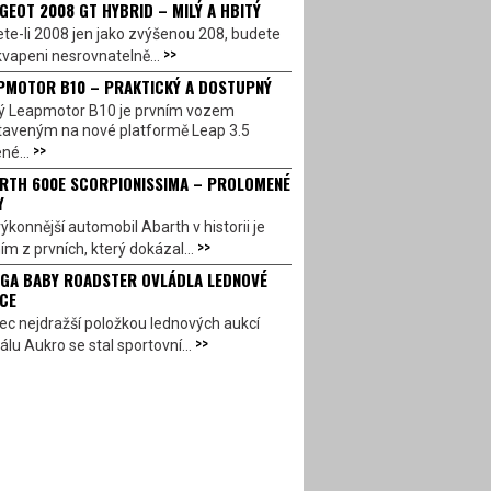
GEOT 2008 GT HYBRID – MILÝ A HBITÝ
te-li 2008 jen jako zvýšenou 208, budete
>>
vapeni nesrovnatelně...
PMOTOR B10 – PRAKTICKÝ A DOSTUPNÝ
ý Leapmotor B10 je prvním vozem
taveným na nové platformě Leap 3.5
>>
né...
RTH 600E SCORPIONISSIMA – PROLOMENÉ
Y
ýkonnější automobil Abarth v historii je
>>
ím z prvních, který dokázal...
GA BABY ROADSTER OVLÁDLA LEDNOVÉ
CE
c nejdražší položkou lednových aukcí
>>
álu Aukro se stal sportovní...