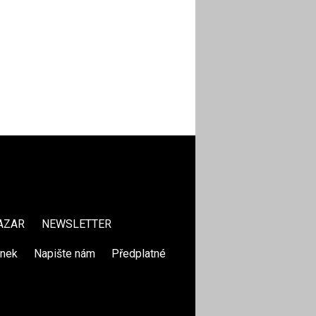
AZAR
NEWSLETTER
ánek
|
Napište nám
|
Předplatné
|