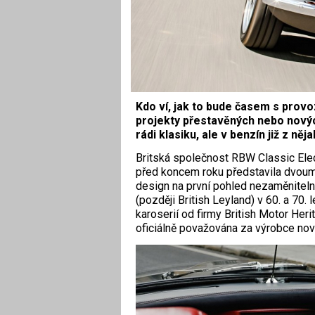
Kdo ví, jak to bude časem s provo
projekty přestavěných nebo nových
rádi klasiku, ale v benzín již z n
Britská společnost RBW Classic Ele
před koncem roku představila dvoum
design na první pohled nezaměnite
(později British Leyland) v 60. a 70.
karoserií od firmy British Motor Her
oficiálně považována za výrobce nov