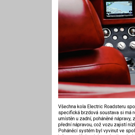
Všechna kola Electric Roadsteru spoč
specifická brzdová soustava si má r
umístěn u zadní, poháněné nápravy, 
přední nápravou, což vozu zajistí níz
Poháněcí systém byl vyvinut ve spol