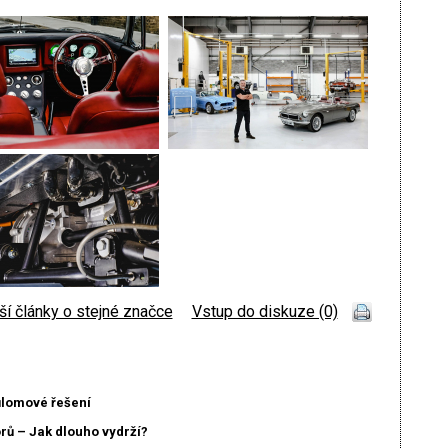
ší články o stejné značce
|
Vstup do diskuze (0)
ůlomové řešení
ů – Jak dlouho vydrží?