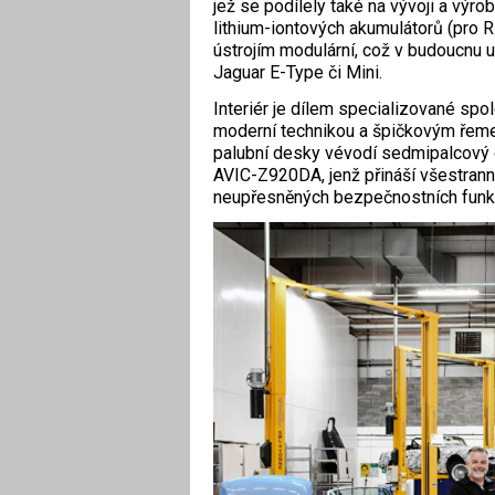
jež se podílely také na vývoji a výr
lithium-iontových akumulátorů (pro 
ústrojím modulární, což v budoucnu u
Jaguar E-Type či Mini.
Interiér je dílem specializované spo
moderní technikou a špičkovým řeme
palubní desky vévodí sedmipalcový 
AVIC-Z920DA, jenž přináší všestranno
neupřesněných bezpečnostních funkc