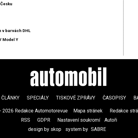
v Česku
h v barvách DHL
V Model Y
ČLÁNKY
SPECIÁLY
TISKOVÉ ZPRÁVY
ČASOPISY
B
- 2026 Redakce Automotorevue
|
Mapa stránek
|
Redakce str
RSS
|
GDPR
|
Nastavení soukromí
Autoři
design by skop
|
system by
SABRE
|