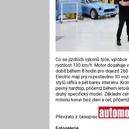
Co se jízdních výkonů týče, výrobce s
rychlost 130 km/h. Motor dosahuje 
dobít během 8 hodin pro dojezd 260 
Electric mají prý rozestavěno 30 vozů
stylů ráfků a pět barev interiéru. K
pevný hardtop, přičemž během letošn
druhý specifický model. Základní cen
milionu korun bez daní a cel, přičem
Převzato z časopisu
Fotogalerie