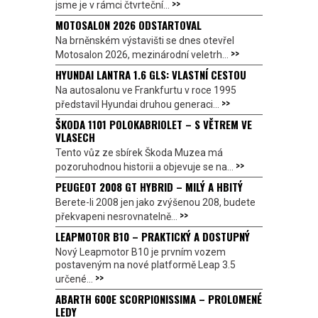
>>
jsme je v rámci čtvrteční...
MOTOSALON 2026 ODSTARTOVAL
Na brněnském výstavišti se dnes otevřel
>>
Motosalon 2026, mezinárodní veletrh...
HYUNDAI LANTRA 1.6 GLS: VLASTNÍ CESTOU
Na autosalonu ve Frankfurtu v roce 1995
>>
představil Hyundai druhou generaci...
ŠKODA 1101 POLOKABRIOLET – S VĚTREM VE
VLASECH
Tento vůz ze sbírek Škoda Muzea má
>>
pozoruhodnou historii a objevuje se na...
PEUGEOT 2008 GT HYBRID – MILÝ A HBITÝ
Berete-li 2008 jen jako zvýšenou 208, budete
>>
překvapeni nesrovnatelně...
LEAPMOTOR B10 – PRAKTICKÝ A DOSTUPNÝ
Nový Leapmotor B10 je prvním vozem
postaveným na nové platformě Leap 3.5
>>
určené...
ABARTH 600E SCORPIONISSIMA – PROLOMENÉ
LEDY