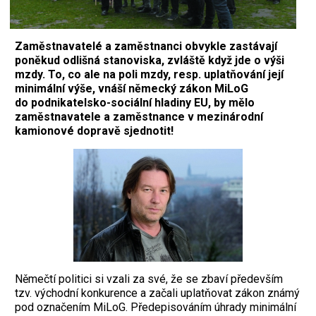
Zaměstnavatelé a zaměstnanci obvykle zastávají
poněkud odlišná stanoviska, zvláště když jde o výši
mzdy. To, co ale na poli mzdy, resp. uplatňování její
minimální výše, vnáší německý zákon MiLoG
do podnikatelsko-sociální hladiny EU, by mělo
zaměstnavatele a zaměstnance v mezinárodní
kamionové dopravě sjednotit!
Němečtí politici si vzali za své, že se zbaví především
tzv. východní konkurence a začali uplatňovat zákon známý
pod označením MiLoG. Předepisováním úhrady minimální