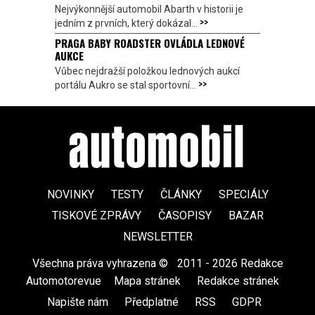
Nejvýkonnější automobil Abarth v historii je
>>
jedním z prvních, který dokázal...
PRAGA BABY ROADSTER OVLÁDLA LEDNOVÉ
AUKCE
Vůbec nejdražší položkou lednových aukcí
>>
portálu Aukro se stal sportovní...
NOVINKY
TESTY
ČLÁNKY
SPECIÁLY
TISKOVÉ ZPRÁVY
ČASOPISY
BAZAR
NEWSLETTER
Všechna práva vyhrazena ©
|
2011 - 2026 Redakce
Automotorevue
|
Mapa stránek
|
Redakce stránek
|
Napište nám
|
Předplatné
|
RSS
|
GDPR
|