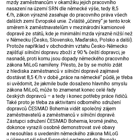
mzdy zaměstnancům v okamžiku jejich pracovního
nasazení na území SRN dle německé výše, tedy 8,5
€/h, zákon výrazně zasahuje do pracovního práva všech
dalších zemí Evropské unie. Zvláště „účinný“ je tento krok
směrem k zaměstnavatelům v mezinárodní kamionové
dopravě ze států, kde je minimální mzda výrazně nižší než
v Německu (Česko, Slovensko, Maďarsko, Polsko a další).
Protože například v obchodním vztahu Česko-Německo
zajišťují silniční dopravu zboží z 90 % čeští dopravci, je
nasnadě, proti komu jsou dopady německého pracovního
zákona MiLoG namířeny. Přesto, že by se mohlo zdát
z hlediska zaměstnanců v silniční dopravě zajímavé
dostávat 8,5 €/h v době „práce na německé“ půdě, je třeba
si uvědomit, že jakmile bude dosaženo hlavního smyslu
zákona MiLoG, může to znamenat konec celé řady
českých dopravců – a tedy i konec potřeby práce řidičů.
Také proto je třeba za aktivitami odborného sdružení
dopravců ČESMAD Bohemia vidět společný zájem
zaměstnavatelů a zaměstnanců v silniční dopravě.
Zástupci sdružení ČESMAD Bohemia, kromě jiného,
dokonce vyrazili osobně demonstrovat své obavy
a nesouhlas s uvedením německého zákona MiLoG
v účinnost pří před Evropský parlament do Bruselu.