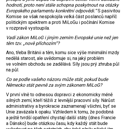
hodnotí, proto není stále schopna poskytnout na otázky
Evropského parlamentu konkrétní odpovědi.“
S pasivitou
Komise se však nespokojila velká část poslanců napříč
politickým spektrem a proti MiLoGu i počínání Komise
v rozpravě vystoupila.
Vadí zákon MiLoG i jiným zemím Evropské unie než jen
těm tzv. „nově příchozím“?
Ano, třeba Británii a těm, komu sice výše minimální mzdy
nedělá starost, ale uvědomuje si, na jaký problém
ve volném obchodu se zadělává. Síly jsou prý zhruba půl
na půl.
Co se podle vašeho názoru může stát, pokud bude
Německo stát pevně za svým zákonem MiLoG?
V první vlně to odnesou dopravci z ekonomicky méně
silných zemí, kteří těžili z levnější pracovní síly. Nárůst
administrativy a byrokracie zaznamenají všichni, byť se
Unie zavázala k opaku. Vzhledem k tomu, že podobná
a ještě tvrdší opatření chystají další státy (dnes Francie
a Dánsko) bude otázkou času, kdy každý stát bude