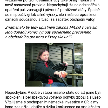
vyžadovat po těch ostatních, aby také plnily nějaká jím
nově nastavená pravidla. Nepochybuji, že na ochranářská
opatření pak zareagují i původně postižené státy. Špatně
se mi používají tak silné výrazy, ale i naši europoslanci
označili současnou situaci za začátek obchodní války.
Znamenalo by tedy uplatnění zákona MiLoG v celé šíři
jeho dopadů konec výhody společného pracovního
a obchodního prostoru v Evropské unii?
Nepochybně. V době vstupu našeho státu do EU jsme byli
spokojeni s perspektivou volného pohybu zboží a služeb.
Vítali jsme s pochopením německé investice v ČR, a my
jsme zas přijali obtíže a rizika konkurence na společném