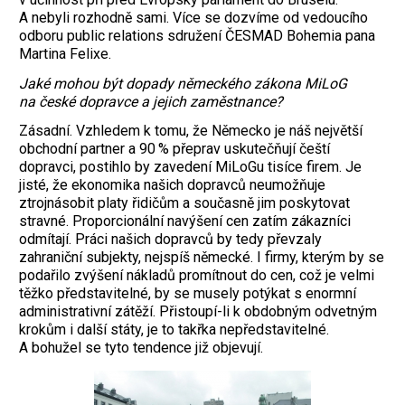
A nebyli rozhodně sami. Více se dozvíme od vedoucího
odboru public relations sdružení ČESMAD Bohemia pana
Martina Felixe.
Jaké mohou být dopady německého zákona MiLoG
na české dopravce a jejich zaměstnance?
Zásadní. Vzhledem k tomu, že Německo je náš největší
obchodní partner a 90 % přeprav uskutečňují čeští
dopravci, postihlo by zavedení MiLoGu tisíce firem. Je
jisté, že ekonomika našich dopravců neumožňuje
ztrojnásobit platy řidičům a současně jim poskytovat
stravné. Proporcionální navýšení cen zatím zákazníci
odmítají. Práci našich dopravců by tedy převzaly
zahraniční subjekty, nejspíš německé. I firmy, kterým by se
podařilo zvýšení nákladů promítnout do cen, což je velmi
těžko představitelné, by se musely potýkat s enormní
administrativní zátěží. Přistoupí-li k obdobným odvetným
krokům i další státy, je to takřka nepředstavitelné.
A bohužel se tyto tendence již objevují.