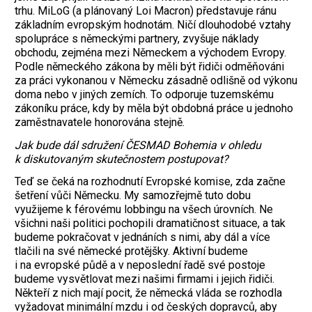
trhu. MiLoG (a plánovaný Loi Macron) představuje ránu
základním evropským hodnotám. Ničí dlouhodobé vztahy
spolupráce s německými partnery, zvyšuje náklady
obchodu, zejména mezi Německem a východem Evropy.
Podle německého zákona by měli být řidiči odměňováni
za práci vykonanou v Německu zásadně odlišně od výkonu
doma nebo v jiných zemích. To odporuje tuzemskému
zákoníku práce, kdy by měla být obdobná práce u jednoho
zaměstnavatele honorována stejně.
Jak bude dál sdružení ČESMAD Bohemia v ohledu
k diskutovaným skutečnostem postupovat?
Teď se čeká na rozhodnutí Evropské komise, zda začne
šetření vůči Německu. My samozřejmě tuto dobu
využijeme k férovému lobbingu na všech úrovních. Ne
všichni naši politici pochopili dramatičnost situace, a tak
budeme pokračovat v jednáních s nimi, aby dál a více
tlačili na své německé protějšky. Aktivní budeme
i na evropské půdě a v neposlední řadě své postoje
budeme vysvětlovat mezi našimi firmami i jejich řidiči.
Někteří z nich mají pocit, že německá vláda se rozhodla
vyžadovat minimální mzdu i od českých dopravců, aby