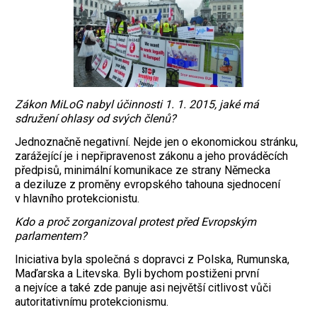
Zákon MiLoG nabyl účinnosti 1. 1. 2015, jaké má
sdružení ohlasy od svých členů?
Jednoznačně negativní. Nejde jen o ekonomickou stránku,
zarážející je i nepřipravenost zákonu a jeho prováděcích
předpisů, minimální komunikace ze strany Německa
a deziluze z proměny evropského tahouna sjednocení
v hlavního protekcionistu.
Kdo a proč zorganizoval protest před Evropským
parlamentem?
Iniciativa byla společná s dopravci z Polska, Rumunska,
Maďarska a Litevska. Byli bychom postiženi první
a nejvíce a také zde panuje asi největší citlivost vůči
autoritativnímu protekcionismu.