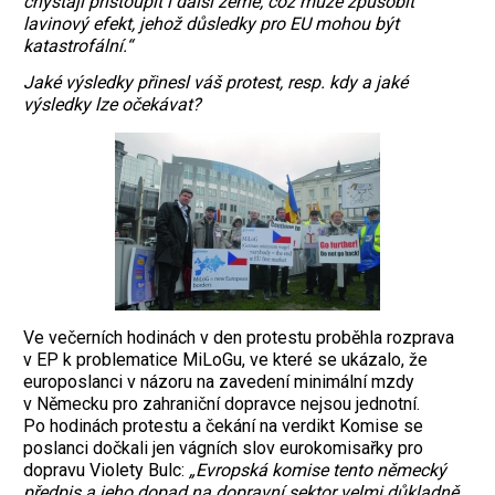
chystají přistoupit i další země, což může způsobit
lavinový efekt, jehož důsledky pro EU mohou být
katastrofální.“
Jaké výsledky přinesl váš protest, resp. kdy a jaké
výsledky lze očekávat?
Ve večerních hodinách v den protestu proběhla rozprava
v EP k problematice MiLoGu, ve které se ukázalo, že
europoslanci v názoru na zavedení minimální mzdy
v Německu pro zahraniční dopravce nejsou jednotní.
Po hodinách protestu a čekání na verdikt Komise se
poslanci dočkali jen vágních slov eurokomisařky pro
dopravu Violety Bulc:
„Evropská komise tento německý
předpis a jeho dopad na dopravní sektor velmi důkladně