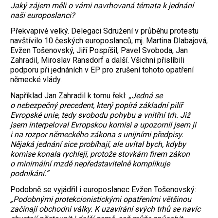
Jaký zájem měli o vámi navrhovaná témata k jednání
naši europoslanci?
Překvapivě velký. Delegaci Sdružení v průběhu protestu
navštívilo 10 českých europoslanců, mj. Martina Dlabajová,
Evžen Tošenovský, Jiří Pospíšil, Pavel Svoboda, Jan
Zahradil, Miroslav Ransdorf a další. Všichni přislíbili
podporu při jednáních v EP pro zrušení tohoto opatření
německé vlády.
Například Jan Zahradil k tomu řekl:
„Jedná se
o nebezpečný precedent, který popírá základní pilíř
Evropské unie, tedy svobodu pohybu a vnitřní trh. Již
jsem interpeloval Evropskou komisi a upozornil jsem ji
i na rozpor německého zákona s unijními předpisy.
Nějaká jednání sice probíhají, ale uvítal bych, kdyby
komise konala rychleji, protože stovkám firem zákon
o minimální mzdě nepředstavitelně komplikuje
podnikání.“
Podobně se vyjádřil i europoslanec Evžen Tošenovský:
„Podobnými protekcionistickými opatřeními většinou
začínají obchodní války. K uzavírání svých trhů se navíc