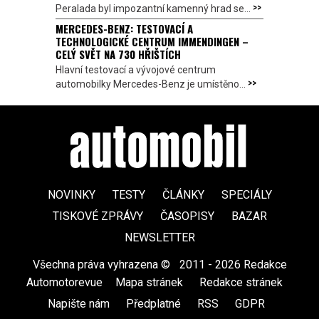
>>
Peralada byl impozantní kamenný hrad se...
MERCEDES-BENZ: TESTOVACÍ A
TECHNOLOGICKÉ CENTRUM IMMENDINGEN –
CELÝ SVĚT NA 730 HŘIŠTÍCH
Hlavní testovací a vývojové centrum
>>
automobilky Mercedes-Benz je umístěno...
NOVINKY
TESTY
ČLÁNKY
SPECIÁLY
TISKOVÉ ZPRÁVY
ČASOPISY
BAZAR
NEWSLETTER
Všechna práva vyhrazena ©
|
2011 - 2026 Redakce
Automotorevue
|
Mapa stránek
|
Redakce stránek
|
Napište nám
|
Předplatné
|
RSS
|
GDPR
|