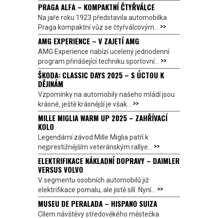
PRAGA ALFA – KOMPAKTNÍ ČTYŘVÁLCE
Na jaře roku 1923 představila automobilka
>>
Praga kompaktní vůz se čtyřválcovým...
AMG EXPERIENCE – V ZAJETÍ AMG
AMG Experience nabízí ucelený jednodenní
>>
program přinášející techniku sportovní...
ŠKODA: CLASSIC DAYS 2025 – S ÚCTOU K
DĚJINÁM
Vzpomínky na automobily našeho mládí jsou
>>
krásné, ještě krásnější je však...
MILLE MIGLIA WARM UP 2025 – ZAHŘÍVACÍ
KOLO
Legendární závod Mille Miglia patří k
>>
nejprestižnějším veteránským rallye...
ELEKTRIFIKACE NÁKLADNÍ DOPRAVY – DAIMLER
VERSUS VOLVO
V segmentu osobních automobilů již
>>
elektrifikace pomalu, ale jistě sílí. Nyní...
MUSEU DE PERALADA – HISPANO SUIZA
Cílem návštěvy středověkého městečka