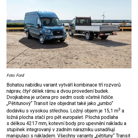
Foto: Ford
Bohatou nabídku variant vytváří kombinace tří rozvorů
náprav, čtyř délek rámu a dvou provedení budek.
Dvojkabina je určena pro sedm osob včetně řidiče.
„Pětitunový“ Transit lze objednat také jako „jumbo“
3
dodávku s vysokou střechou. Ložný objem je 15,1 m
a
ložná plocha stačí pro pět europalet. Plochá podlaha
s délkou 4217 mm, kotevní body pro upevnění nákladu a
stupínek integrovaný v zadním nárazníku usnadňují
manipulaci s nákladem. Všechny varianty „pětituny“ Transit