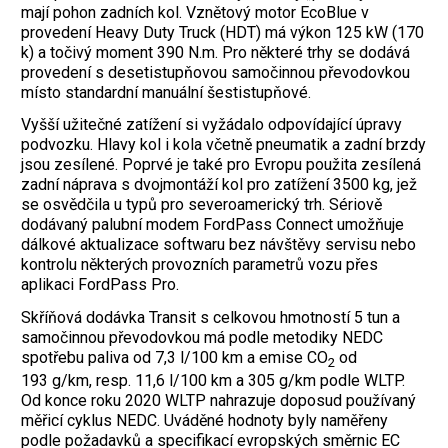
mají pohon zadních kol. Vznětový motor EcoBlue v
provedení Heavy Duty Truck (HDT) má výkon 125 kW (170
k) a točivý moment 390 N.m. Pro některé trhy se dodává
provedení s desetistupňovou samočinnou převodovkou
místo standardní manuální šestistupňové.
Vyšší užitečné zatížení si vyžádalo odpovídající úpravy
podvozku. Hlavy kol i kola včetně pneumatik a zadní brzdy
jsou zesílené. Poprvé je také pro Evropu použita zesílená
zadní náprava s dvojmontáží kol pro zatížení 3500 kg, jež
se osvědčila u typů pro severoamerický trh. Sériově
dodávaný palubní modem FordPass Con­nect umožňuje
dálkové aktualizace softwaru bez návštěvy servisu nebo
kontrolu některých provozních parametrů vozu přes
aplikaci FordPass Pro.
Skříňová dodávka Transit s celkovou hmotností 5 tun a
samočinnou převodovkou má podle metodiky NEDC
spotřebu paliva od 7,3 l/100 km a emise CO
od
2
193 g/km, resp. 11,6 l/100 km a 305 g/km podle WLTP.
Od konce roku 2020 WLTP nahrazuje doposud používaný
měřicí cyklus NEDC. Uváděné hodnoty byly naměřeny
podle požadavků a specifikací evropských směrnic EC