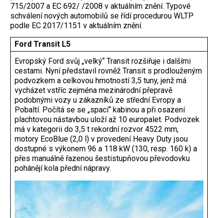
715/2007 a EC 692/ /2008 v aktuálním znění. Typové
schválení nových automobilů se řídí procedurou WLTP
podle EC 2017/1151 v aktuálním znění.
Ford Transit L5
Evropský Ford svůj „velký“ Transit rozšiřuje i dalšími
cestami. Nyní představil rovněž Transit s prodlouženým
podvozkem a celkovou hmotností 3,5 tuny, jenž má
vycházet vstříc zejména mezinárodní přepravě
podobnými vozy u zákazníků ze střední Evropy a
Pobaltí. Počítá se se „spací“ kabinou a při osazení
plachtovou nástavbou uloží až 10 europalet. Podvozek
má v kategorii do 3,5 t rekordní rozvor 4522 mm,
motory EcoBlue (2,0 l) v provedení Heavy Duty jsou
dostupné s výkonem 96 a 118 kW (130, resp. 160 k) a
přes manuálně řazenou šestistupňovou převodovku
pohánějí kola přední nápravy.