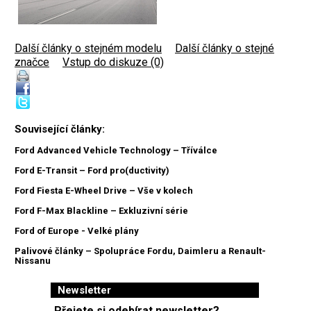
Další články o stejném modelu
|
Další články o stejné
značce
|
Vstup do diskuze (0)
Související články:
Ford Advanced Vehicle Technology – Tříválce
Ford E-Transit – Ford pro(ductivity)
Ford Fiesta E-Wheel Drive – Vše v kolech
Ford F-Max Blackline – Exkluzivní série
Ford of Europe - Velké plány
Palivové články – Spolupráce Fordu, Daimleru a Renault-
Nissanu
Newsletter
Přejete si odebírat newsletter?