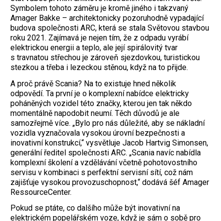
Symbolem tohoto záměru je kromě jiného i takzvaný
Amager Bakke – architektonicky pozoruhodně vypadající
budova společnosti ARC, která se stala Světovou stavbou
roku 2021. Zajímavá je nejen tím, že z odpadu vyrábí
elektrickou energii a teplo, ale její spirálovitý tvar
s travnatou střechou je zároveň sjezdovkou, turistickou
stezkou a třeba i lezeckou stěnou, když na to přijde.
A proč právě Scania? Na to existuje hned několik
odpovědí. Ta první je o komplexní nabídce elektricky
poháněných vozidel této značky, kterou jen tak někdo
momentálně napodobit neumí. Těch důvodů je ale
samozřejmě více. „Bylo pro nás důležité, aby se nákladní
vozidla vyznačovala vysokou úrovní bezpečnosti a
inovativní konstrukcí,“ vysvětluje Jacob Hartvig Simonsen,
generální ředitel společnosti ARC. „Scania navíc nabídla
komplexní školení a vzdělávání včetně pohotovostního
servisu v kombinaci s perfektní servisní sítí, což nám
zajišťuje vysokou provozuschopnost,“ dodává šéf Amager
RessourceCenter.
Pokud se ptáte, co dalšího může být inovativní na
elektrickém popelářském voze, když je sám o sobě pro