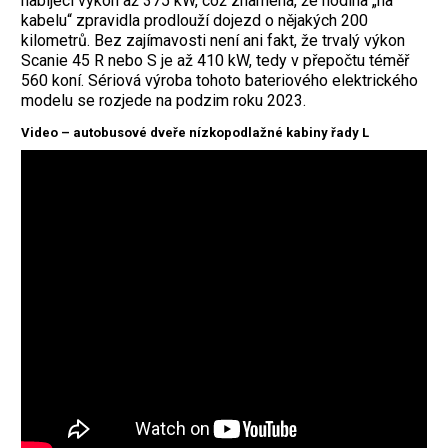
nabíjecí výkon až 375 kW, což znamená, že hodina „na
kabelu“ zpravidla prodlouží dojezd o nějakých 200
kilometrů. Bez zajímavosti není ani fakt, že trvalý výkon
Scanie 45 R nebo S je až 410 kW, tedy v přepočtu téměř
560 koní. Sériová výroba tohoto bateriového elektrického
modelu se rozjede na podzim roku 2023.
Video – autobusové dveře nízkopodlažné kabiny řady L