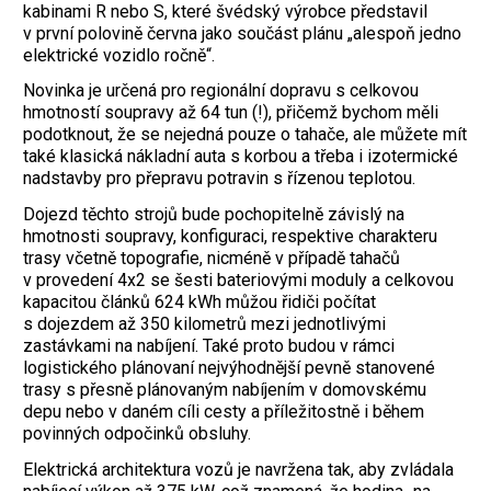
kabinami R nebo S, které švédský výrobce představil
v první polovině června jako součást plánu „alespoň jedno
elektrické vozidlo ročně“.
Novinka je určená pro regionální dopravu s celkovou
hmotností soupravy až 64 tun (!), přičemž bychom měli
podotknout, že se nejedná pouze o tahače, ale můžete mít
také klasická nákladní auta s korbou a třeba i izotermické
nadstavby pro přepravu potravin s řízenou teplotou.
Dojezd těchto strojů bude pochopitelně závislý na
hmotnosti soupravy, konfiguraci, respektive charakteru
trasy včetně topografie, nicméně v případě tahačů
v provedení 4x2 se šesti bateriovými moduly a celkovou
kapacitou článků 624 kWh můžou řidiči počítat
s dojezdem až 350 kilometrů mezi jednotlivými
zastávkami na nabíjení. Také proto budou v rámci
logistického plánovaní nejvýhodnější pevně stanovené
trasy s přesně plánovaným nabíjením v domovskému
depu nebo v daném cíli cesty a příležitostně i během
povinných odpočinků obsluhy.
Elektrická architektura vozů je navržena tak, aby zvládala