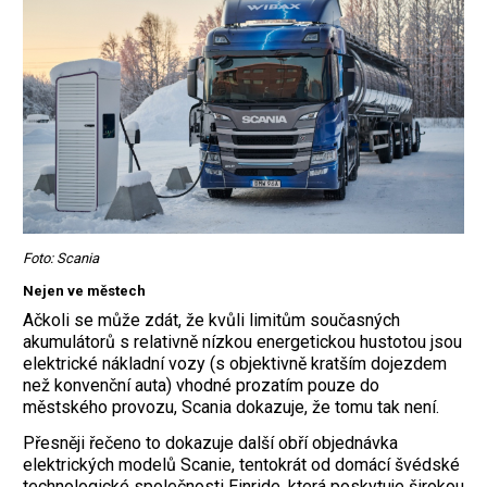
Foto: Scania
Nejen ve městech
Ačkoli se může zdát, že kvůli limitům současných
akumulátorů s relativně nízkou energetickou hustotou jsou
elektrické nákladní vozy (s objektivně kratším dojezdem
než konvenční auta) vhodné prozatím pouze do
městského provozu, Scania dokazuje, že tomu tak není.
Přesněji řečeno to dokazuje další obří objednávka
elektrických modelů Scanie, tentokrát od domácí švédské
technologické společnosti Einride, která poskytuje širokou