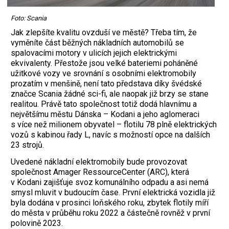
Foto: Scania
Jak zlepšíte kvalitu ovzduší ve městě? Třeba tím, že
vyměníte část běžných nákladních automobilů se
spalovacími motory v ulicích jejich elektrickými
ekvivalenty. Přestože jsou velké bateriemi poháněné
užitkové vozy ve srovnání s osobními elektromobily
prozatím v menšině, není tato představa díky švédské
značce Scania žádné sci-fi, ale naopak již brzy se stane
realitou. Právě tato společnost totiž dodá hlavnímu a
největšímu městu Dánska – Kodani a jeho aglomeraci
s více než milionem obyvatel – flotilu 78 plně elektrických
vozů s kabinou řady L, navíc s možností opce na dalších
23 strojů.
Uvedené nákladní elektromobily bude provozovat
společnost Amager RessourceCenter (ARC), která
v Kodani zajišťuje svoz komunálního odpadu a asi nemá
smysl mluvit v budoucím čase. První elektrická vozidla již
byla dodána v prosinci loňského roku, zbytek flotily míří
do města v průběhu roku 2022 a částečně rovněž v první
polovině 2023.