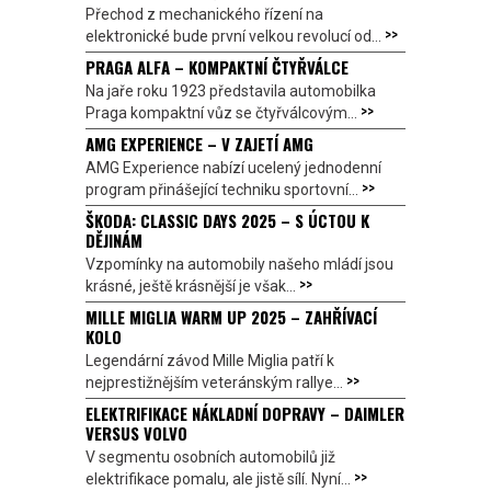
Přechod z mechanického řízení na
>>
elektronické bude první velkou revolucí od...
PRAGA ALFA – KOMPAKTNÍ ČTYŘVÁLCE
Na jaře roku 1923 představila automobilka
>>
Praga kompaktní vůz se čtyřválcovým...
AMG EXPERIENCE – V ZAJETÍ AMG
AMG Experience nabízí ucelený jednodenní
>>
program přinášející techniku sportovní...
ŠKODA: CLASSIC DAYS 2025 – S ÚCTOU K
DĚJINÁM
Vzpomínky na automobily našeho mládí jsou
>>
krásné, ještě krásnější je však...
MILLE MIGLIA WARM UP 2025 – ZAHŘÍVACÍ
KOLO
Legendární závod Mille Miglia patří k
>>
nejprestižnějším veteránským rallye...
ELEKTRIFIKACE NÁKLADNÍ DOPRAVY – DAIMLER
VERSUS VOLVO
V segmentu osobních automobilů již
>>
elektrifikace pomalu, ale jistě sílí. Nyní...