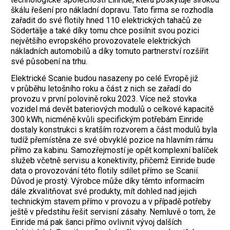
škálu řešení pro nákladní dopravu. Tato firma se rozhodla
zařadit do své flotily hned 110 elektrických tahačů ze
Södertälje a také díky tomu chce posilnit svou pozici
největšího evropského provozovatele elektrických
nákladních automobilů a díky tomuto partnerství rozšířit
své působení na trhu.
Elektrické Scanie budou nasazeny po celé Evropě již
v průběhu letošního roku a část z nich se zařadí do
provozu v první polovině roku 2023. Více než stovka
vozidel má devět bateriových modulů o celkové kapacitě
300 kWh, nicméně kvůli specifickým potřebám Einride
dostaly konstrukci s kratším rozvorem a část modulů byla
tudíž přemístěna ze své obvyklé pozice na hlavním rámu
přímo za kabinu. Samozřejmostí je opět komplexní balíček
služeb včetně servisu a konektivity, přičemž Einride bude
data o provozování této flotily sdílet přímo se Scanií.
Důvod je prostý. Výrobce může díky těmto informacím
dále zkvalitňovat své produkty, mít dohled nad jejich
technickým stavem přímo v provozu a v případě potřeby
ještě v předstihu řešit servisní zásahy. Nemluvě o tom, že
Einride má pak šanci přímo ovlivnit vývoj dalších