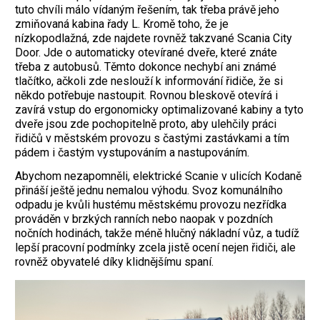
tuto chvíli málo vídaným řešením, tak třeba právě jeho
zmiňovaná kabina řady L. Kromě toho, že je
nízkopodlažná, zde najdete rovněž takzvané Scania City
Door. Jde o automaticky otevírané dveře, které znáte
třeba z autobusů. Těmto dokonce nechybí ani známé
tlačítko, ačkoli zde neslouží k informování řidiče, že si
někdo potřebuje nastoupit. Rovnou bleskově otevírá i
zavírá vstup do ergonomicky optimalizované kabiny a tyto
dveře jsou zde pochopitelně proto, aby ulehčily práci
řidičů v městském provozu s častými zastávkami a tím
pádem i častým vystupováním a nastupováním.
Abychom nezapomněli, elektrické Scanie v ulicích Kodaně
přináší ještě jednu nemalou výhodu. Svoz komunálního
odpadu je kvůli hustému městskému provozu nezřídka
prováděn v brzkých ranních nebo naopak v pozdních
nočních hodinách, takže méně hlučný nákladní vůz, a tudíž
lepší pracovní podmínky zcela jistě ocení nejen řidiči, ale
rovněž obyvatelé díky klidnějšímu spaní.