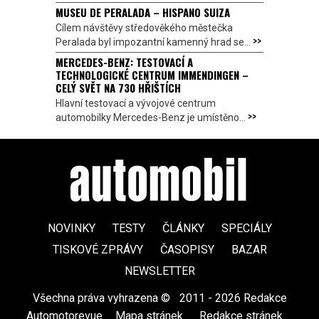
MUSEU DE PERALADA – HISPANO SUIZA
Cílem návštěvy středověkého městečka
>>
Peralada byl impozantní kamenný hrad se...
MERCEDES-BENZ: TESTOVACÍ A
TECHNOLOGICKÉ CENTRUM IMMENDINGEN –
CELÝ SVĚT NA 730 HŘIŠTÍCH
Hlavní testovací a vývojové centrum
>>
automobilky Mercedes-Benz je umístěno...
NOVINKY
TESTY
ČLÁNKY
SPECIÁLY
TISKOVÉ ZPRÁVY
ČASOPISY
BAZAR
NEWSLETTER
Všechna práva vyhrazena ©
|
2011 - 2026 Redakce
Automotorevue
|
Mapa stránek
|
Redakce stránek
|