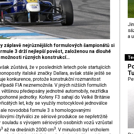
Ji
sá
a u
y záplavě nejrůznějších formulových šampionátů si
rmule 3 drží nejlepší pověst, založenou na dlouhé
a možnosti různých konstrukcí...
Te
Po
šak zůstává, že v posledních letech pole startujících
Tu
onoposty italské značky Dallara, avšak stále ještě se
vuje konkurence, protože konstrukční rozmanitost
Pe
ří­padě FIA neznemožnila. V jiných nižších formulích
ž většinou předepsány ­jednotné automobily, nezřídka
 pohonné jednotky. Kořeny F3 sahají do Velké Británie
řicátých let, kdy se využily motocyklové jednoválce
, ale novodobá formule 3 s homologovanými
lovými čtyřválci ze sériové produkce se nepřetržitě
v souladu s vývojem sériových osobních vozů vzrůstal
3
3
m
až na dnešních 2000 cm
. V minulosti byl vrcholem