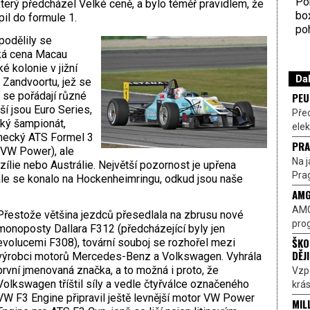
Por
erý předcházel Velké ceně, a bylo téměř pravidlem, že
bo
pil do formule 1.
poh
o­dělily se
ká cena Macau
é kolonie v jižní
Dal
Zandvoortu, jež se
 se pořádají různé
PEU
ší jsou Euro Series,
Pře
ský šampionát,
elek
mecký ATS Formel 3
PRA
 VW Power), ale
Na j
zílie nebo Austrálie. Největší pozornost je upřena
Prag
ále se konalo na Hockenheimringu, odkud jsou naše
AMG
AMG
Přestože většina jezdců přesedlala na zbrusu nové
prog
monoposty Dallara F312 (předcházející byly jen
ŠKO
evolucemi F308), tovární souboj se rozhořel mezi
DĚJ
výrobci motorů Mercedes-Benz a Volkswagen. Vyhrála
první jmenovaná značka, a to možná i proto, že
Vzp
Volkswagen tříštil síly a vedle čtyřválce označeného
krás
VW F3 Engine připravil ještě levnější motor VW Power
MIL