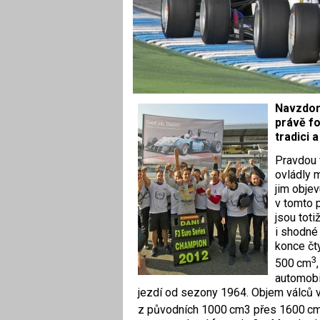
Navzdor
právě fo
tradici 
Pravdou v
ovládly m
jim obje
v tomto p
jsou toti
i shodné
konce čty
3
500 cm
automobi
jezdí od sezony 1964. Objem válců 
z původních 1000 cm3 přes 1600 c