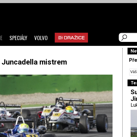
E
SPECIÁLY
VOLVO
Ne
Pře
– Juncadella mistrem
Te
Su
Ji
Luk