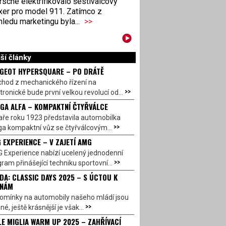
sche elektrifikovalo šestiválcový
xer pro model 911. Zatímco z
ledu marketingu byla...
>>
ší články
GEOT HYPERSQUARE – PO DRÁTĚ
chod z mechanického řízení na
>>
tronické bude první velkou revolucí od...
GA ALFA – KOMPAKTNÍ ČTYŘVÁLCE
aře roku 1923 představila automobilka
>>
a kompaktní vůz se čtyřválcovým...
 EXPERIENCE – V ZAJETÍ AMG
 Experience nabízí ucelený jednodenní
>>
ram přinášející techniku sportovní...
DA: CLASSIC DAYS 2025 – S ÚCTOU K
INÁM
omínky na automobily našeho mládí jsou
>>
né, ještě krásnější je však...
LE MIGLIA WARM UP 2025 – ZAHŘÍVACÍ