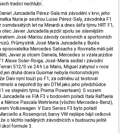
ch tradicí nechlubí...
Daniel Juncadella Pérez-Sala má závodění v krvi, jeho
matka Nuria je sestrou Luise Pérez-Saly, závodníka F1
z osmdesátých let na Minardi a dnes šéfa týmu HRT F1,
a otec ­Javier Juncadella jezdil spolu se slavnějším
bratrem José-Maríou závody cestovních a sportovních
vozů. Průmyslník José María Juncadella y Burés
a spisovatelka Mercedes Salisachs y Roviralta měli pět
dětí, Javier je otcem Daniela, Mercedes si vzala jezdce
F1 Alexe Soler-Roiga, José-María sedlal i závodní
Ferrari 512/S ve 24 h Le Mans, Miguel zahynul v roce
ad jen druhá dcera Guiomar nebyla motoristickým
že Dani nyní touží po F1, za odměnu už testoval
tmeló a nepohrdl by ani DTM jako jeho předchůdce
2011 ve stejném týmu Prema Powerteam). S vozem
Juncadella ve FIA F3 v bodovém pořadí Itala Raffaela
a a Němce Pascala Wehrleina (všichni Mercedes-Benz),
otorem Volkswagen. V Euro Series F3 bylo pořadí
 Marciello a Rosenqvist; barvy VW nej­lépe hájil celkově
, že o těchto nadějných závod­nících v budoucnu ještě
 úkol formule 3.