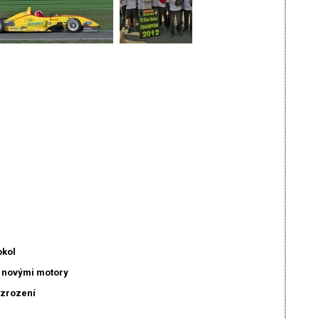
okol
s novými motory
zrození