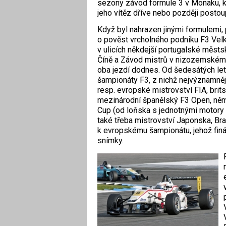
sezony závod formule 3 v Monaku, kt
jeho vítěz dříve nebo později postou
Když byl nahrazen jinými formulemi, p
o pověst vrcholného podniku F3 Vel
v ulicích někdejší portugalské městsk
Číně a Závod mistrů v nizozemském 
oba jezdí dodnes. Od šedesátých let
šampionáty F3, z nichž nej­významněj
resp. evropské mistrovství FIA, brit
mezinárodní španělský F3 Open, ně
Cup (od loňska s jednotnými motory
také třeba mistrovství Japonska, Bra
k evropskému šampionátu, jehož fin
snímky.