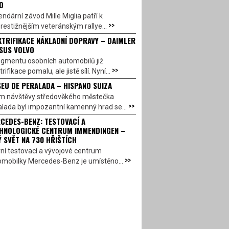
O
ndární závod Mille Miglia patří k
>>
restižnějším veteránským rallye...
KTRIFIKACE NÁKLADNÍ DOPRAVY – DAIMLER
SUS VOLVO
egmentu osobních automobilů již
>>
trifikace pomalu, ale jistě sílí. Nyní...
EU DE PERALADA – HISPANO SUIZA
em návštěvy středověkého městečka
>>
lada byl impozantní kamenný hrad se...
CEDES-BENZ: TESTOVACÍ A
HNOLOGICKÉ CENTRUM IMMENDINGEN –
Ý SVĚT NA 730 HŘIŠTÍCH
ní testovací a vývojové centrum
>>
omobilky Mercedes-Benz je umístěno...