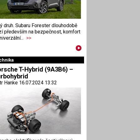
ný druh. Subaru Forester dlouhodobě
zí především na bezpečnost, komfort
niverzální...
>>
chnika
rsche T-Hybrid (9A3B6) –
rbohybrid
tr Hanke 16.07.2024 13:32