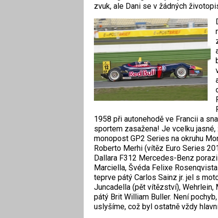
zvuk, ale Dani se v žádných životopise
1958 při autonehodě ve Francii a sn
sportem zasažena! Je vcelku jasné, 
monopost GP2 Series na okruhu Mon
Roberto Merhi (vítěz Euro Series 
Dallara F312 Mercedes-Benz porazil 
Marciella, Švéda Felixe Rosen­qvist
teprve pátý Carlos Sainz jr. jel s m
Juncadella (pět vítězství), Wehrlein,
pátý Brit William Buller. Není pochyb
uslyšíme, což byl ostatně vždy hlavní