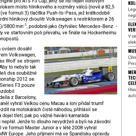
Engine pro ATS F3 Cup, jenž se liší nejen litinovým
KOL
blokem místo hliníkového a rozměry válců (nově ø 82,5
Lege
(ve formuli 3) tla­čítka Push-to-Pass, jež krátkodobě
nejp
rdní hliníkový dvoulitr Volkswagen s restriktorem ø 26
ELE
‑1
k)/5800 min
, podobně jako čtyřválec Mercedes-Benz. ­
VER
 ve startovním poli převahu, ve finále na Hocken­heimu
V s
onopostů.
elek
/h ovšem dosáhl
MUS
torem Volkswagen,
Cíl
ucas Wolf se strojem
Pera
Aby to nebylo tak
MER
leli dva souběžné
TEC
ionship 2012 se
CEL
 Series F3 pouze
Hlav
ozdobil
aut
ella z Barcelony,
aněl vyhrál Velkou cenu Macau a loni přidal triumf
ezdit na motokárách čistě náhodou, přihlásil se
 dojel třetí; pak po vážné ha­várii kamaráda
 nepřál. Jenže to dlouho nevydrželi a byli na závodní
ve formuli Master Junior a v létě 2008 vyhrál
BMW Europe. Jeho příjmení má ve Španělsku opravdu