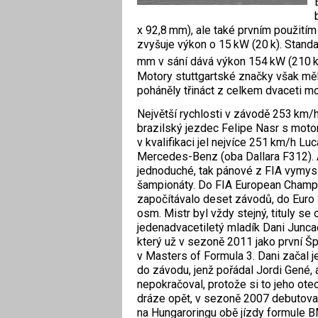
x 92,8 mm), ale také prvním použitím 
zvyšuje výkon o 15 kW (20 k). Standa
mm v sání dává výkon 154 kW (210 
Motory stuttgartské značky však měly
poháněly třináct z celkem dvaceti m
Největší rychlosti v závodě 253 km
brazilský jezdec Felipe Nasr s mo­
v kvalifikaci jel nej­více 251 km/h L
Mer­cedes-Benz (oba Dallara F312). 
jednoduché, tak pánové z FIA vymys
šampionáty. Do FIA European Champ
započítávalo deset závodů, do Euro
osm. Mistr byl vždy stejný, tituly se 
jedenadvacetiletý mladík Dani Juncad
který už v sezoně 2011 jako první Šp
v Masters of Formula 3. Dani začal j
do závodu, jenž pořádal ­Jordi Gené, a
nepokračoval, protože si to jeho otec
dráze opět, v sezoně 2007 debutoval 
na Hungaroringu obě jízdy formule 