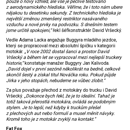
pouze o nový vzhled, ale vše je pečlivě testováno
z aerodynamického hlediska. Věříme, že i toto nám ubere
nějakou tu desetinku sekundy. Z technického hlediska je
největší změnou zmenšený restriktor nasávaného
vzduchu a nové prvky na podvozku. S dnešním testem
jsme určitě spokojeni,“
řekl šéfkonstruktér David Vršecký.
Vedle Adama Lacka angažuje Buggyra mladého jezdce,
který se propracoval mezi absolutní špičku v kategorii
motokár.
„V roce 2002 dostal šanci a prostor David
Vršecký a během let se vypracoval mezi nejlepší truckery
historie,“
konstatuje manažer Buggyry Jan Kalivoda.
„David dojel v první sezóně několikrát na bedně, celkově
skončil šestý a získal titul Nováčka roku. Pokud půjde
Jirka v jeho stopách, nebudeme se vůbec zlobit.“
Za plus považuje přechod z motokáry do trucku i David
Vršecký.
„Dokonce bych řekl, že je to ideální. Tahač je
totiž taková přerostlá motokára, ovládá se podobným
stylem. Je to lepší, než kdyby k truckům přešel
z plechových aut nebo formulí a musel měnit návyky.
Kromě toho je z motokár zvyklý na kontakt.“
Fat Fox