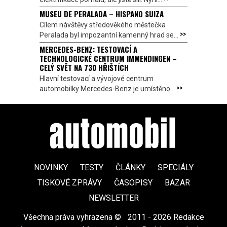
MUSEU DE PERALADA – HISPANO SUIZA
Cílem návštěvy středověkého městečka
>>
Peralada byl impozantní kamenný hrad se...
MERCEDES-BENZ: TESTOVACÍ A
TECHNOLOGICKÉ CENTRUM IMMENDINGEN –
CELÝ SVĚT NA 730 HŘIŠTÍCH
Hlavní testovací a vývojové centrum
>>
automobilky Mercedes-Benz je umístěno...
NOVINKY
TESTY
ČLÁNKY
SPECIÁLY
TISKOVÉ ZPRÁVY
ČASOPISY
BAZAR
NEWSLETTER
Všechna práva vyhrazena ©
|
2011 - 2026 Redakce