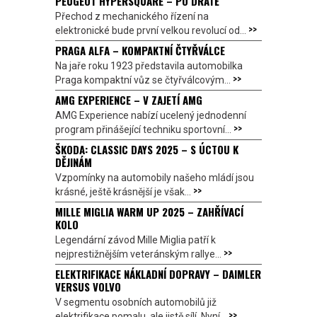
PEUGEOT HYPERSQUARE – PO DRÁTĚ
Přechod z mechanického řízení na
>>
elektronické bude první velkou revolucí od...
PRAGA ALFA – KOMPAKTNÍ ČTYŘVÁLCE
Na jaře roku 1923 představila automobilka
>>
Praga kompaktní vůz se čtyřválcovým...
AMG EXPERIENCE – V ZAJETÍ AMG
AMG Experience nabízí ucelený jednodenní
>>
program přinášející techniku sportovní...
ŠKODA: CLASSIC DAYS 2025 – S ÚCTOU K
DĚJINÁM
Vzpomínky na automobily našeho mládí jsou
>>
krásné, ještě krásnější je však...
MILLE MIGLIA WARM UP 2025 – ZAHŘÍVACÍ
KOLO
Legendární závod Mille Miglia patří k
>>
nejprestižnějším veteránským rallye...
ELEKTRIFIKACE NÁKLADNÍ DOPRAVY – DAIMLER
VERSUS VOLVO
V segmentu osobních automobilů již
>>
elektrifikace pomalu, ale jistě sílí. Nyní...