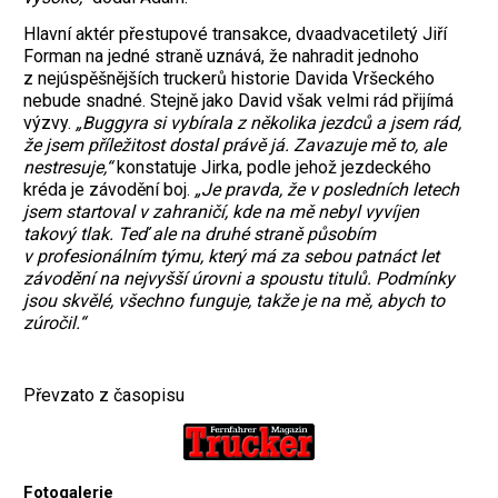
Hlavní aktér přestupové transakce, dvaadvacetiletý Jiří
Forman na jedné straně uznává, že nahradit jednoho
z nejúspěšnějších truckerů historie Davida Vršeckého
nebude snadné. Stejně jako David však velmi rád přijímá
výzvy.
„Buggyra si vybírala z několika jezdců a jsem rád,
že jsem příležitost dostal právě já. Zavazuje mě to, ale
nestresuje,“
konstatuje Jirka, podle jehož jezdeckého
kréda je závodění boj.
„Je pravda, že v posledních letech
jsem startoval v zahraničí, kde na mě nebyl vyvíjen
takový tlak. Teď ale na druhé straně působím
v profesionálním týmu, který má za sebou patnáct let
závodění na nejvyšší úrovni a spoustu titulů. Podmínky
jsou skvělé, všechno funguje, takže je na mě, abych to
zúročil.“
Převzato z časopisu
Fotogalerie