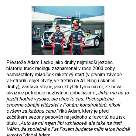
Přestože Adam Lacko jako druhý nejmladší jezdec
historie truck racingu zaznamenal v roce 2003 coby
osmnáctiletý mladíček raketový start (v prvním závodě
v Estrorilu dojel čtvrtý, ve třetím na A1 Ringu skončil
druhý), zastává stejně, jako zbytek týmu názor, že nová
akvizice potřebuje nezbytnou dobu hájení.
„Jirka má na to
jezdit hodně vysoko, ale chce to čas. Pochopitelně
chceme obhájit vítězství v Poháru konstruktérů, nikoli
ovšem za každou cenu,“
říká Adam, který je před
začátkem sezóny pasován na jednoho z favoritů na zisk
titulu. „
Auto se mi nejen líbí vzhledově, ale také na trati.
Věřím, že společně s Fat Foxem budeme mířit letos hodně
vysoko,“
dodal Adam.