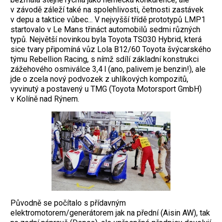
v závodě ­záleží také na spolehlivosti, četnosti zastávek
v depu a taktice vůbec... V nejvyšší třídě prototypů LMP1
startovalo v Le Mans třináct automobilů sedmi různých
typů. Největší novinkou byla Toyota TS030 Hybrid, která
sice tvary připomíná vůz Lola B12/60 Toyota švýcarského
týmu Rebellion Racing, s nímž sdílí základní konstrukci
zážehového osmiválce 3,4 l (ano, palivem je benzin!), ale
jde o zcela nový podvozek z uhlíkových kompozitů,
vyvinutý a postavený u TMG (Toyota Motorsport GmbH)
v Kolíně nad Rýnem.
Původně se počítalo s přídavným
elektromotorem/generátorem jak na přední (Aisin AW), tak