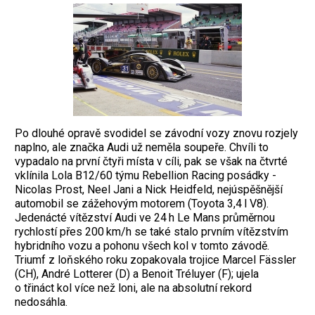
Po dlouhé opravě svodidel se závodní vozy znovu rozjely
naplno, ale značka Audi už neměla soupeře. Chvíli to
vypadalo na první čtyři místa v cíli, pak se však na čtvrté
vklínila Lola B12/60 týmu Rebellion Racing posádky ­
Nicolas Prost, Neel Jani a Nick Heidfeld, nejúspěšnější
automobil se zážehovým motorem (Toyota 3,4 l V8).
Jedenácté vítězství Audi ve 24 h Le Mans průměrnou
rychlostí přes 200 km/h se také stalo prvním vítězstvím
hybridního vozu a pohonu všech kol v tomto závodě.
Triumf z loňského roku ­zopakovala trojice Marcel Fässler
(CH), André Lotterer (D) a Benoit Tréluyer (F); ujela
o třináct kol více než loni, ale na absolutní rekord
nedosáhla.