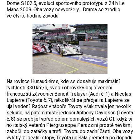
Dome S102.5, evoluci sportovního prototypu z 24 h Le
Mans 2008. Oba vozy nevydržely... Drama se zrodilo
ve čtvrté hodině závodu.
Na rovince Hunaudiéres, kde se dosahuje maximální
rychlosti 330 km/h, svedli obrovský boj o vedení
francouzští závodníci ­Benoit Tréluyer (Audi č. 1) a Nicolas
Lapierre (Toyota č. 7), několikrát se předjeli a La­pierre se
ujal vedení. Radost v táboře Toyoty však trvala jen několik
sekund, na pátém místě jedoucí Anthony Davidson (Toyota
č. 8) se probíjel vpřed polem pomalejších vozů GT, když si
ho italský veterán Pier­giuseppe Perazzini prostě nevšiml,
zabočil do zatáčky a trefil Toyotu do zadní části. Oba vozy
vylétly z ideální stopy, Toyota udělala přemet a po dopadu