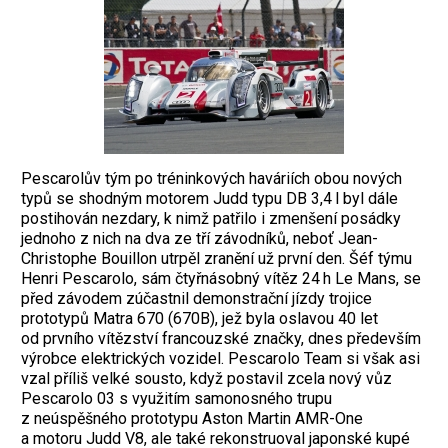
Pescarolův tým po tréninkových haváriích obou nových
typů se shodným motorem Judd typu DB 3,4 l byl dále
postihován nezdary, k nimž patřilo i zmenšení posádky
jednoho z nich na dva ze tří závodníků, neboť Jean-
Christophe Bouillon utrpěl zranění už první den. Šéf týmu
Henri Pescarolo, sám čtyřnásobný vítěz 24 h Le Mans, se
před ­závodem zúčastnil demonstrační jízdy trojice
prototypů Matra 670 (670B), jež byla ­oslavou 40 let
od prvního vítězství francouzské značky, dnes především
výrobce elektrických vozidel. Pescarolo Team si však asi
vzal příliš velké sousto, když postavil zcela nový vůz
Pescarolo 03 s využitím samo­nosného trupu
z neúspěšného prototypu Aston Martin AMR-One
a motoru Judd V8, ale také rekonstruoval japonské kupé