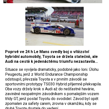
Poprvé ve 24 h Le Mans svedly boj o vítězství
hybridní automobily, Toyota se držela statečně, ale
Audi na cestě k jedenáctému triumfu nezastavila...
Situace se vyvíjela dramaticky, podobně jako loni. Úlohu
Peugeotu, jenž z World Endurance Championship
odstoupil, převzala Toyota a v prvním závodě se
sportovními prototypy TS030 Hybrid příjemně překvapila.
Oba vozy držely krok s Audi až do nešťastné havárie,
zaviněné neopatrným závodníkem s pomalejším vozem
třídy GT, jenž poslal Toyotu do svo­didel. Závod byl opět
zpomalen za safety carem, zrovna v okamžiku, kdy se
druhá Toyota dostala do vedení...