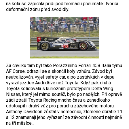
na kola se zapíchla přídí pod hromadu pneumatik, tvořící
deformační zónu před svodidly.
Za chvilku tam byl také Perazziniho Ferrari 458 Italia týmu
AF Corse, od­razil se a skončil koly vzhůru. Závod byl
neutralizován, vyjel safety car, a po zastávkách v depu
vyrazil jezdec Audi dříve než Toyota. Když pak druhá
Toyota kolidovala s kuriozním prototypem Delta Wing
Nissan, který jel mimo soutěž, bylo po nadějích. Při opravě
zádi ztratil Toyota Racing mnoho času a zanedlouho
odstoupil i druhý vůz pro poruchu zážehového motoru.
Anthony Davidson zůstal v nemocnici, zlomené ob­ratle 11
a 12 znamenají jeho vyřazení ze závodní činnosti nejméně
na tři měsíce...