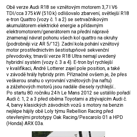
Obě verze Audi R18 se vznětovým motorem 3,7 l V6
TDI/cca 375 kW (510 k) odlišovalo zbarvení, světlejší R18
e‑tron Quattro (vozy č. 1 a 2) se setrvačníkovým
akumulátorem elektrické energie a přídavným
elektromotorem/generátorem na přední nápravě
znamenají návrat pohonu všech kol quattro na okruhy
(podrobněji viz AR 5/’12). Zadní kola pohání vznětový
motor prostřednictvím šestistupňové sekvenční
převodovky, tmavší verze R18 Ultra nemají uvedený
hybridní systém (vozy č. 3 a 4). E-tron byl rychlejší
v kvalifikaci, André Lotterer zajel pole posi­tion, a také
v závodě hrály hybridy prim. Příznačné ovšem je, že přes
veškerou snahu o vyrovnání vznětových (na naftu)
a zážehových motorů jsou nadále diesely rychlejší...
Po startu 80. ročníku 24 h Le Mans 2012 se ustálilo pořadí
Audi č. 1, 2 a 3 před oběma Toyotami a zbývajícím Audi č.
4, barvy klasických závodních vozů s motory na benzin
nejlépe hájily obě Loly týmu Rebellion Racing před
otevřenými prototypy Oak Racing/Pescarolo 01 a HPD
(Honda) ARX 03a.