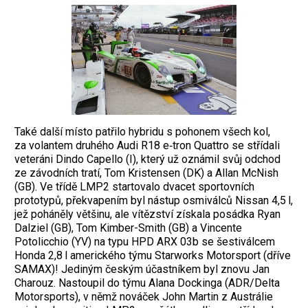
Také další místo patřilo hybridu s pohonem všech kol,
za volantem druhého Audi R18 e‑tron Quattro se střídali
veteráni Dindo Capello (I), který už oznámil svůj odchod
ze závodních tratí, Tom Kristensen (DK) a Allan McNish
(GB). Ve třídě LMP2 startovalo dvacet sportovních
prototypů, překvapením byl nástup osmiválců Nis­san 4,5 l,
jež poháněly většinu, ale vítězství získala posádka Ryan
Dalziel (GB), Tom Kimber-Smith (GB) a Vincente
Potolicchio (YV) na typu HPD ARX 03b se šestiválcem
Honda 2,8 l amerického týmu Starworks ­Motorsport (dříve
SAMAX)! Jediným českým účastníkem byl znovu Jan
Charouz. Nastoupil do týmu Alana Dockinga (ADR/Delta
Motorsports), v němž nováček John Martin z Austrálie