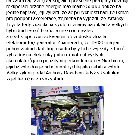
na zadní nápravě (Denso), ale upřesněné předpisy dovolují
rekuperaci brzdné energie maximálně 500 kJ pouze na
jediné nápravě, její využití lze až při rych­losti nad 120 km/h
pro podporu akcelerace, zejména na výjezdu ze zatáčky.
Toyota tedy ­vsadila na systém, známý například z velkých
hybridních vozů Lexus, a mezi osmiválec
a šestistupňovou sekvenční pře­vodovku vložila
elektromotor/generátor. Znamená to, že TS030 má jen
pohon zadních kol. Impozantní byly tiché výjezdy z boxů
výhradně na elektrický pohon; místo obvyklých
akumulátorů jsou použity superkondenzátory Nisshinbo,
jejichž výhodou je schopnost rychlejšího nabití a vybití.
Velký výkon podal Anthony Davidson, když v kvalifikaci
zajel třetí čas za vozy Audi.