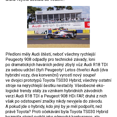
Předloni měly Audi štěstí, neboť všechny rychlejší
Peugeoty 908 odpadly pro tech­nické závady; loni
po dramatických haváriích jediný zbylý vůz Audi R18 TDI
za sebou ­udržel čtyři Peugeoty! Letos čtveřici Audi (dva
hybridní vozy, dva konvenční) vyrostl nový soupeř
ve dvojici prototypů Toyota TS030 Hybrid; všechny ostatní
stroje na nejrychlejší šestku nestačily. Všeobecné eko­
logické trendy stály za vznikem hybridních závodních
verzí Audi R18 TDI a Peugeot 908 HDi FAP, druhá z nich
však po odstoupení značky nikdy nevyjela do závodu.
A pokud jde o hybridy, kdo jiný by je měl podpořit, než
právě Toyota? Proti očekávání byla Toyota TS030 Hybrid
bezmála stejně rychlá jako německá konkurence, ale