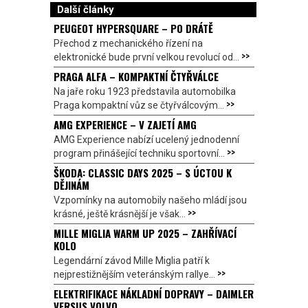
Další články
PEUGEOT HYPERSQUARE – PO DRÁTĚ
Přechod z mechanického řízení na
>>
elektronické bude první velkou revolucí od...
PRAGA ALFA – KOMPAKTNÍ ČTYŘVÁLCE
Na jaře roku 1923 představila automobilka
>>
Praga kompaktní vůz se čtyřválcovým...
AMG EXPERIENCE – V ZAJETÍ AMG
AMG Experience nabízí ucelený jednodenní
>>
program přinášející techniku sportovní...
ŠKODA: CLASSIC DAYS 2025 – S ÚCTOU K
DĚJINÁM
Vzpomínky na automobily našeho mládí jsou
>>
krásné, ještě krásnější je však...
MILLE MIGLIA WARM UP 2025 – ZAHŘÍVACÍ
KOLO
Legendární závod Mille Miglia patří k
>>
nejprestižnějším veteránským rallye...
ELEKTRIFIKACE NÁKLADNÍ DOPRAVY – DAIMLER
VERSUS VOLVO