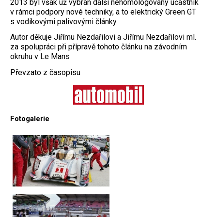
2013 byl však už vybrán další nehomologovaný účastník
v rámci podpory nové techniky, a to elektrický Green GT
s vodíkovými palivovými články.
Autor děkuje Jiřímu Nezdařilovi a Jiřímu Nezdařilovi ml.
za spolupráci při přípravě tohoto článku na závodním
okruhu v Le Mans
Převzato z časopisu
Fotogalerie