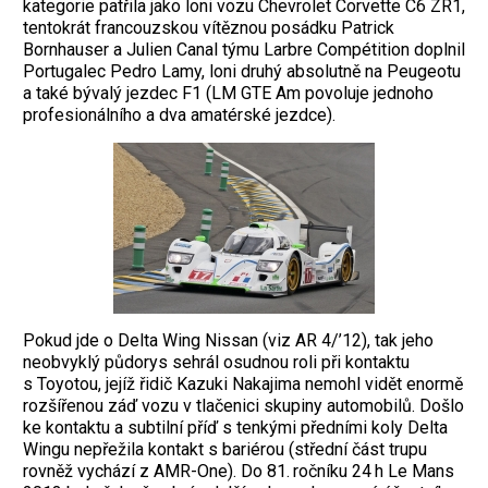
kategorie patřila jako loni vozu Chevrolet Corvette C6 ZR1,
tentokrát francouzskou vítěznou posádku Patrick
Bornhauser a Julien Canal týmu Larbre Compétition doplnil
Portugalec Pedro Lamy, loni druhý absolutně na Peugeotu
a také bývalý jezdec F1 (LM GTE Am povoluje jednoho
profesionálního a dva amatérské jezdce).
Pokud jde o Delta Wing Nissan (viz AR 4/’12), tak jeho
neobvyklý ­půdorys sehrál osudnou roli při kontaktu
s Toyotou, jejíž řidič Kazuki Nakajima nemohl vidět enormě
rozšířenou záď vozu v tlačenici skupiny automobilů. Došlo
ke kontaktu a subtilní příď s tenkými předními koly Delta
Wingu nepřežila kontakt s bariérou (střední část ­trupu
rovněž vychází z AMR-One). Do 81. ročníku 24 h Le Mans