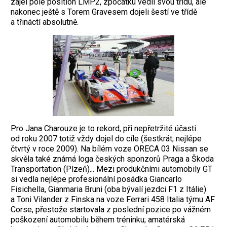
zajel pole position LMP2, zpočátku vedli svou třídu, ale
nakonec ještě s Torem Gravesem dojeli šestí ve třídě
a třináctí absolutně.
Pro Jana Charouze je to rekord, při nepřetržité účasti
od roku 2007 totiž vždy dojel do cíle (šestkrát; nejlépe
čtvrtý v roce 2009). Na bílém voze ORECA 03 Nissan se
skvěla také známá loga českých sponzorů Praga a Škoda
Transportation (Plzeň)... Mezi produkčními automobily GT
si vedla ­nejlépe profesionální posádka Giancarlo
Fisichella, Gianmaria Bruni (oba bývalí jezdci F1 z Itálie)
a Toni Vilander z Finska na voze ­Ferrari 458 Italia týmu AF
Corse, přestože startovala z poslední pozice po vážném
poškození automobilu během tréninku; amatérská