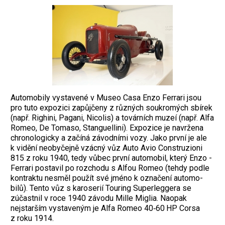
Automobily vystavené v Museo Casa Enzo Ferrari jsou
pro tuto expozici zapůjčeny z různých ­soukromých sbírek
(např. Righini, Pagani, Nicolis) a továrních muzeí (např. Alfa
Romeo, De Tomaso, Stanguellini). Expozice je navržena
chronologicky a začíná závodními vozy. Jako první je ale
k vidění neobyčejně vzácný vůz Auto Avio Construzioni
815 z roku 1940, tedy vůbec první automobil, který Enzo ­
Ferrari postavil po rozchodu s Alfou Romeo (tehdy podle
kontraktu nesměl použít své jméno k označení automo­
bilů). Tento vůz s karoserií Touring Super­leggera se
zúčastnil v roce 1940 závodu Mille Miglia. Naopak
nejstarším vystaveným je Alfa Romeo 40‑60 HP Corsa
z roku 1914.