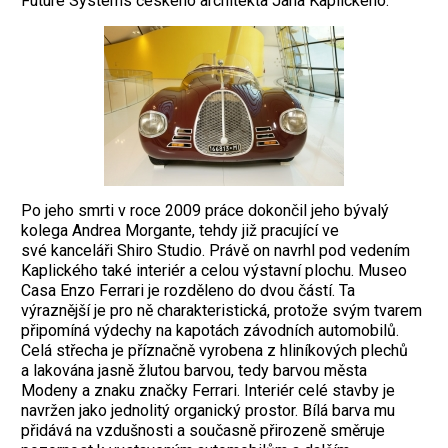
Future Systems českého architekta Jana Kaplic­kého.
Po jeho smrti v roce 2009 práce do­končil jeho bývalý
kolega Andrea Morgante, tehdy již pracující ve
své kanceláři Shiro Studio. Právě on navrhl pod vedením
Kaplického také interiér a celou výstavní plochu. Museo
Casa Enzo Ferrari je rozděleno do dvou částí. Ta
výraznější je pro ně charakteristická, protože svým tvarem
připomíná výdechy na kapotách závodních automobilů.
Celá střecha je příznačně vyrobena z hliníkových plechů
a lakována jasně žlutou barvou, tedy barvou města
Modeny a znaku značky Ferrari. Interiér celé stavby je
navržen jako jednolitý organický prostor. Bílá barva mu
přidává na vzdušnosti a současně přirozeně směruje