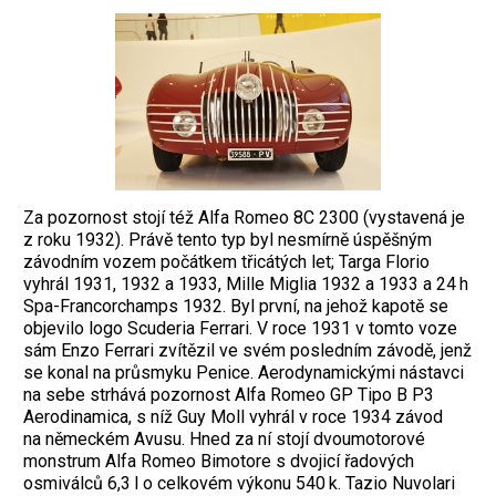
Za pozornost stojí též Alfa Romeo 8C 2300 (vystavená je
z roku 1932). Právě tento typ byl nesmírně úspěšným
závodním vozem počátkem třicátých let; Targa Florio
vyhrál 1931, 1932 a 1933, Mille Miglia 1932 a 1933 a 24 h
Spa-Francorchamps 1932. Byl první, na jehož kapotě se
objevilo logo Scuderia Ferrari. V roce 1931 v tomto voze
sám Enzo Ferrari zvítězil ve svém posledním závodě, jenž
se konal na průsmyku Penice. Aero­dynamickými nástavci
na sebe strhává ­pozornost Alfa Romeo GP Tipo B P3
Aero­dinamica, s níž Guy Moll vyhrál v roce 1934 závod
na německém Avusu. Hned za ní ­stojí dvoumotorové
monstrum Alfa Romeo Bimotore s dvojicí řadových
osmiválců 6,3 l o celkovém výkonu 540 k. Tazio Nuvolari