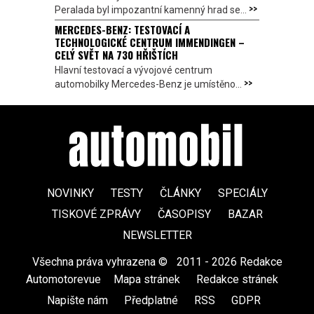
>>
Peralada byl impozantní kamenný hrad se...
MERCEDES-BENZ: TESTOVACÍ A
TECHNOLOGICKÉ CENTRUM IMMENDINGEN –
CELÝ SVĚT NA 730 HŘIŠTÍCH
Hlavní testovací a vývojové centrum
>>
automobilky Mercedes-Benz je umístěno...
NOVINKY
TESTY
ČLÁNKY
SPECIÁLY
TISKOVÉ ZPRÁVY
ČASOPISY
BAZAR
NEWSLETTER
Všechna práva vyhrazena ©
|
2011 - 2026 Redakce
Automotorevue
|
Mapa stránek
|
Redakce stránek
|
Napište nám
|
Předplatné
|
RSS
|
GDPR
|