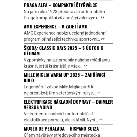
PRAGA ALFA – KOMPAKTNÍ ČTYŘVÁLCE
Na jaře roku 1923 představila automobilka
>>
Praga kompaktní vůz se čtyřválcovým...
AMG EXPERIENCE – V ZAJETÍ AMG
AMG Experience nabízí ucelený jednodenní
>>
program přinášející techniku sportovní...
ŠKODA: CLASSIC DAYS 2025 – S ÚCTOU K
DĚJINÁM
Vzpomínky na automobily našeho mládí jsou
>>
krásné, ještě krásnější je však...
MILLE MIGLIA WARM UP 2025 – ZAHŘÍVACÍ
KOLO
Legendární závod Mille Miglia patří k
>>
nejprestižnějším veteránským rallye...
ELEKTRIFIKACE NÁKLADNÍ DOPRAVY – DAIMLER
VERSUS VOLVO
V segmentu osobních automobilů již
>>
elektrifikace pomalu, ale jistě sílí. Nyní...
MUSEU DE PERALADA – HISPANO SUIZA
Cílem návštěvy středověkého městečka