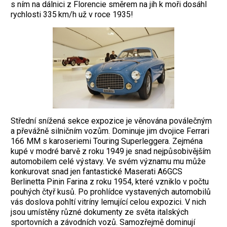
s ním na dálnici z Florencie směrem na jih k moři dosáhl
rychlosti 335 km/h už v roce 1935!
Střední snížená sekce expozice je věnována poválečným
a převážně silničním vozům. Dominuje jim dvojice Ferrari
166 MM s karoseriemi Touring Superleggera. Zejména
kupé v modré barvě z roku 1949 je snad nejpůsobivějším
automobilem celé výstavy. Ve svém významu mu může
konkurovat snad jen fantastické Maserati A6GCS
Berlinetta Pinin Farina z roku 1954, které vzniklo v počtu
pouhých čtyř kusů. Po prohlídce vystavených automobilů
vás doslova pohltí vitríny lemující celou expo­zici. V nich
jsou umístěny různé dokumenty ze světa italských
sportovních a závodních vozů. Samozřejmě dominují