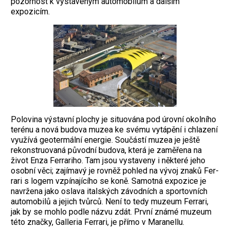
pozornost k vystaveným automobilům a dalším
expozicím.
Polovina výstavní plochy je situována pod úrovní okolního
terénu a nová budova muzea ke svému vytápění i chlazení
využívá geo­termální energie. Součástí muzea je ještě
rekonstruovaná původní budova, která je zaměřena na
život Enza Ferrariho. Tam jsou vystaveny i některé jeho
osobní věci; zajímavý je rovněž pohled na vývoj znaků Fer­
rari s logem vzpínajícího se koně. Samotná expozice je
navržena jako oslava italských závodních a sportovních
automo­bilů a jejich tvůrců. Není to tedy muzeum Ferrari,
jak by se mohlo podle názvu zdát. První známé muzeum
této značky, Galleria Ferrari, je přímo v Maranellu.