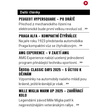
Další články
PEUGEOT HYPERSQUARE – PO DRÁTĚ
Přechod z mechanického řízení na
>>
elektronické bude první velkou revolucí od...
PRAGA ALFA – KOMPAKTNÍ ČTYŘVÁLCE
Na jaře roku 1923 představila automobilka
>>
Praga kompaktní vůz se čtyřválcovým...
AMG EXPERIENCE – V ZAJETÍ AMG
AMG Experience nabízí ucelený jednodenní
>>
program přinášející techniku sportovní...
ŠKODA: CLASSIC DAYS 2025 – S ÚCTOU K
DĚJINÁM
Vzpomínky na automobily našeho mládí jsou
>>
krásné, ještě krásnější je však...
MILLE MIGLIA WARM UP 2025 – ZAHŘÍVACÍ
KOLO
Legendární závod Mille Miglia patří k
>>
nejprestižnějším veteránským rallye...