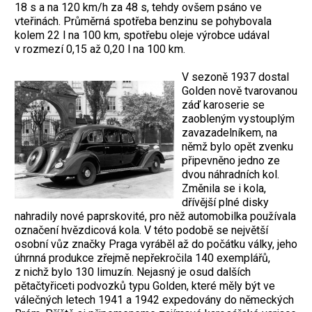
18 s a na 120 km/h za 48 s, tehdy ovšem psáno ve
vteřinách. Průměrná spotřeba benzinu se pohybovala
kolem 22 l na 100 km, spotřebu oleje výrobce udával
v rozmezí 0,15 až 0,20 l na 100 km.
V sezoně 1937 dostal
Golden nově tvarovanou
záď karoserie se
zaobleným vystouplým
zavazadelníkem, na
němž bylo opět zvenku
připevněno jedno ze
dvou náhradních kol.
Změnila se i kola,
dřívější plné disky
nahradily nové paprskovité, pro něž automobilka používala
označení hvězdicová kola. V této podobě se největší
osobní vůz značky Praga vyráběl až do počátku války, jeho
úhrnná produkce zřejmě nepřekročila 140 exemplářů,
z nichž bylo 130 limuzín. Nejasný je osud dalších
pětačtyřiceti podvozků typu Golden, které měly být ve
válečných letech 1941 a 1942 expedovány do německých