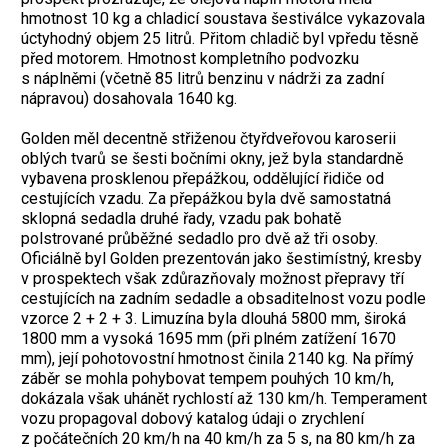
hmotnost 10 kg a chladicí soustava šestiválce vykazovala
úctyhodný objem 25 litrů. Přitom chladič byl vpředu těsně
před motorem. Hmotnost kompletního podvozku
s náplněmi (včetně 85 litrů benzinu v nádrži za zadní
nápravou) dosahovala 1640 kg.
Golden měl decentně střiženou čtyřdveřovou karoserii
oblých tvarů se šesti bočními okny, jež byla standardně
vybavena prosklenou přepážkou, oddělující řidiče od
cestujících vzadu. Za přepážkou byla dvě samostatná
sklopná sedadla druhé řady, vzadu pak bohatě
polstrované průběžné sedadlo pro dvě až tři osoby.
Oficiálně byl Golden prezentován jako šestimístný, kresby
v prospektech však zdůrazňovaly možnost přepravy tří
cestujících na zadním sedadle a obsaditelnost vozu podle
vzorce 2 + 2 + 3. Limuzína byla dlouhá 5800 mm, široká
1800 mm a vysoká 1695 mm (při plném zatížení 1670
mm), její pohotovostní hmotnost činila 2140 kg. Na přímý
záběr se mohla pohybovat tempem pouhých 10 km/h,
dokázala však uhánět rychlostí až 130 km/h. Temperament
vozu propagoval dobový katalog údaji o zrychlení
z počátečních 20 km/h na 40 km/h za 5 s, na 80 km/h za