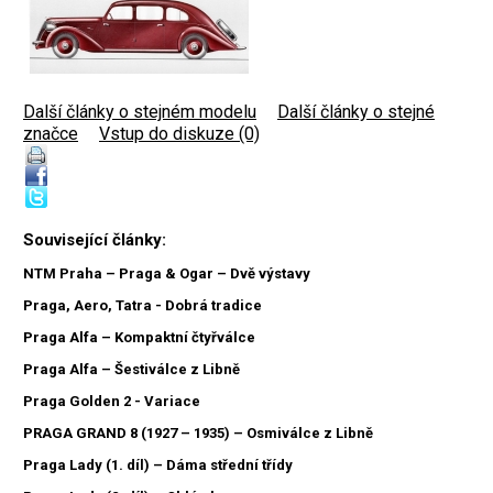
Další články o stejném modelu
|
Další články o stejné
značce
|
Vstup do diskuze (0)
Související články:
NTM Praha – Praga & Ogar – Dvě výstavy
Praga, Aero, Tatra - Dobrá tradice
Praga Alfa – Kompaktní čtyřválce
Praga Alfa – Šestiválce z Libně
Praga Golden 2 - Variace
PRAGA GRAND 8 (1927 – 1935) – Osmiválce z Libně
Praga Lady (1. díl) – Dáma střední třídy