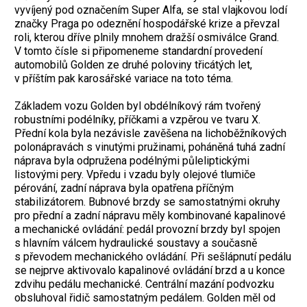
vyvíjený pod označením Super Alfa, se stal vlajkovou lodí
značky Praga po odeznění hospodářské krize a převzal
roli, kterou dříve plnily mnohem dražší osmiválce Grand.
V tomto čísle si připomeneme standardní provedení
automobilů Golden ze druhé poloviny třicátých let,
v příštím pak karosářské variace na toto téma.
Základem vozu Golden byl obdélníkový rám tvořený
robustními podélníky, příčkami a vzpěrou ve tvaru X.
Přední kola byla nezávisle zavěšena na lichoběžníkových
polonápravách s vinutými pružinami, poháněná tuhá zadní
náprava byla odpružena podélnými půleliptickými
listovými pery. Vpředu i vzadu byly olejové tlumiče
pérování, zadní náprava byla opatřena příčným
stabilizátorem. Bubnové brzdy se samostatnými okruhy
pro přední a zadní nápravu měly kombinované kapalinové
a mechanické ovládání: pedál provozní brzdy byl spojen
s hlavním válcem hydraulické soustavy a současně
s převodem mechanického ovládání. Při sešlápnutí pedálu
se nejprve aktivovalo kapalinové ovládání brzd a u konce
zdvihu pedálu mechanické. Centrální mazání podvozku
obsluhoval řidič samostatným pedálem. Golden měl od