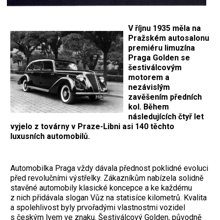
V říjnu 1935 měla na
Pražském autosalonu
premiéru limuzína
Praga Golden se
šestiválcovým
motorem a
nezávislým
zavěšením předních
kol. Během
následujících čtyř let
vyjelo z továrny v Praze-Libni asi 140 těchto
luxusních automobilů.
Automobilka Praga vždy dávala přednost poklidné evoluci
před revolučními výstřelky. Zákazníkům nabízela solidně
stavěné automobily klasické koncepce a ke každému
z nich přidávala slogan Vůz na statisíce kilometrů. Kvalita
a spolehlivost byly prvořadými vlastnostmi vozidel
s českým lvem ve znaku. Šestiválcový Golden, původně