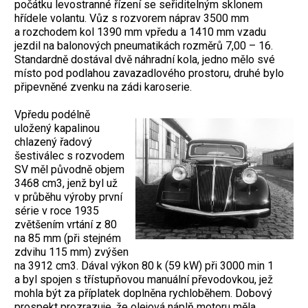
počátku levostranné řízení se seřiditelným sklonem
hřídele volantu. Vůz s rozvorem náprav 3500 mm
a rozchodem kol 1390 mm vpředu a 1410 mm vzadu
jezdil na balonových pneumatikách rozměrů 7,00 – 16.
Standardně dostával dvě náhradní kola, jedno mělo své
místo pod podlahou zavazadlového prostoru, druhé bylo
připevněné zvenku na zádi karoserie.
Vpředu podélně
uložený kapalinou
chlazený řadový
šestiválec s rozvodem
SV měl původně objem
3468 cm3, jenž byl už
v průběhu výroby první
série v roce 1935
zvětšením vrtání z 80
na 85 mm (při stejném
zdvihu 115 mm) zvýšen
na 3912 cm3. Dával výkon 80 k (59 kW) při 3000 min 1
a byl spojen s třístupňovou manuální převodovkou, jež
mohla být za příplatek doplněna rychloběhem. Dobový
prospekt prozrazuje, že olejová náplň motoru měla