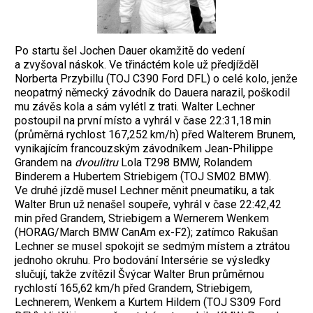
Po startu šel Jochen Dauer okamžitě do vedení
a zvyšoval náskok. Ve třináctém kole už předjížděl
Norberta Przybillu (TOJ C390 Ford DFL) o celé kolo, jenže
neopatrný německý závodník do Dauera narazil, poškodil
mu závěs kola a sám vylétl z trati. Walter Lechner
postoupil na první místo a vyhrál v čase 22:31,18 min
(průměrná rychlost 167,252 km/h) před Walterem Brunem,
vyni
kajícím francouzským závodníkem Jean-Phi
lippe
Grandem na
dvoulitru
Lola T298 BMW, Rolandem
Binderem a Hubertem Striebigem (TOJ SM02 BMW).
Ve druhé jízdě musel Lechner měnit pneumatiku, a tak
Walter Brun už nenašel soupeře, vyhrál v čase 22:42,42
min před Grandem, Striebigem a Wernerem Wenkem
(HORAG/March BMW CanAm ex-F2); zatímco Rakušan
Lechner se musel spokojit se sedmým místem a ztrátou
jednoho okruhu. Pro bodování Intersérie se výsledky
slučují, takže zvítězil Švýcar Walter Brun průměrnou
rychlostí 165,62 km/h před Grandem, Striebigem,
Lechnerem, Wenkem a Kurtem Hildem (TOJ S309 Ford