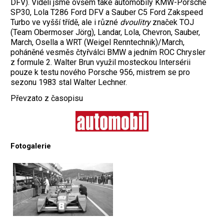
DFV). Viděli jsme ovšem také automobily KMW-Porsche
SP30, Lola T286 Ford DFV a Sauber C5 Ford Zakspeed
Turbo ve vyšší třídě, ale i různé
dvoulitry
značek TOJ
(Team Obermoser Jörg), Landar, Lola, Chevron, Sauber,
March, Osella a WRT (Weigel Renntechnik)/March,
poháněné vesměs čtyřválci BMW a jedním ROC Chrysler
z formule 2. Walter
Brun využil mosteckou Intersérii
pouze k tes
tu nového Porsche 956, mistrem se pro
sezonu 1983 stal Walter Lechner.
Převzato z časopisu
Fotogalerie