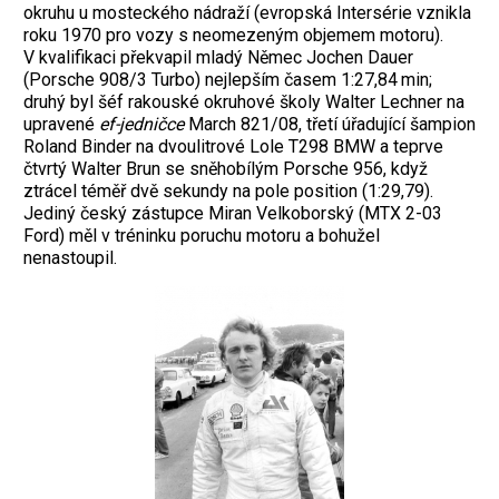
okruhu u mosteckého nádraží (evropská Intersérie vznikla
roku 1970 pro vozy s neomezeným objemem motoru).
V kvalifikaci překvapil mladý Němec Jochen Dauer
(Porsche 908/3 Turbo) nejlepším časem 1:27,84 min;
druhý byl šéf rakouské okruhové školy Walter Lechner na
upravené
ef-jedničce
March 821/08, třetí úřadující šampion
Roland Binder na dvoulitrové Lole T298 BMW a teprve
čtvrtý Walter Brun se sněhobílým Porsche 956, když
ztrácel téměř dvě sekundy na pole position (1:29,79).
Jediný český zástupce Miran Velkoborský (MTX 2-03
Ford) měl v tréninku poruchu motoru a bohužel
nenastoupil.