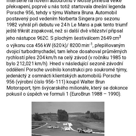
Intersérie na novém autodromu v Mostě přinesla velké
překvapení, poprvé u nás totiž startovala dnešní legenda
Porsche 956, tehdy v týmu Waltera Bruna. Automobil
postavený pod vedením Norberta Singera pro sezonu
1982 vyhrál při debutu ve 24 h Le Mans a pak tento triumf
ještě třikrát zopakoval, než si další dvě vítězství připsal
3
jeho nástupce 962C. S plochým šestiválcem 2649 cm
‑1
o výkonu cca 456 kW (620 k)/ 8200 min
, přeplňovaným
dvojicí turbodmychadel, tam lehce dosahoval průměrných
rychlostí přes 204 km/h na celý závod (v ročníku 1985 to
bylo 212,021 km/h). Hned v následující sezoně závodní
oddělení Porsche uvolnilo
konstrukci pro soukromé týmy,
jedenáctý z osmnácti klientských automobilů Porsche
956 (výrobní číslo 956-111) koupil Walter Brun
Motorsport, tým švýcarského milionáře, který se dokonce
pokusil o úspěch ve formuli 1 (EuroBrun 1988 – 1990).