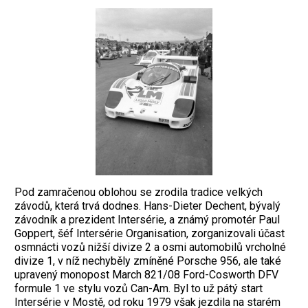
Pod zamračenou oblohou se zrodila tradice velkých
závodů, která trvá dodnes. Hans-Dieter Dechent, bývalý
závodník a prezident Intersérie, a známý promotér Paul
Goppert, šéf Intersérie Organisation, zorganizovali účast
osmnácti vozů nižší divize 2 a osmi automobilů vrcholné
divize 1, v níž nechyběly zmíněné Porsche 956, ale také
upravený monopost March 821/08 Ford-Cosworth DFV
formule 1 ve stylu vozů Can-Am. Byl to už pátý start
Intersérie v Mostě, od roku 1979 však jezdila na starém