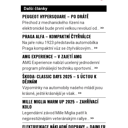
Další články
PEUGEOT HYPERSQUARE – PO DRÁTĚ
Přechod z mechanického řízení na
>>
elektronické bude první velkou revolucí od...
PRAGA ALFA – KOMPAKTNÍ ČTYŘVÁLCE
Na jaře roku 1923 představila automobilka
>>
Praga kompaktní vůz se čtyřválcovým...
AMG EXPERIENCE – V ZAJETÍ AMG
AMG Experience nabízí ucelený jednodenní
>>
program přinášející techniku sportovní...
ŠKODA: CLASSIC DAYS 2025 – S ÚCTOU K
DĚJINÁM
Vzpomínky na automobily našeho mládí jsou
>>
krásné, ještě krásnější je však...
MILLE MIGLIA WARM UP 2025 – ZAHŘÍVACÍ
KOLO
Legendární závod Mille Miglia patří k
>>
nejprestižnějším veteránským rallye...
ELEKTRIFIKACE NÁKLADNÍ DOPRAVY – DAIMLER