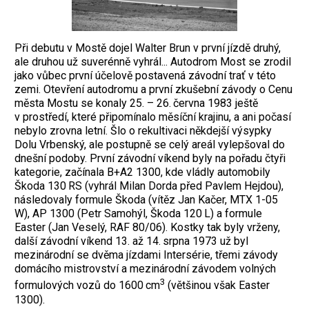
Při debutu v Mostě dojel Walter Brun v první jízdě druhý,
ale druhou už suverénně vyhrál...
Autodrom Most se zrodil
jako vůbec první účelově postavená závodní trať v této
zemi. Otevření autodromu a první zkušební závody o Cenu
města Mostu se konaly 25. – 26. června 1983 ještě
v prostředí, které připomínalo měsíční krajinu, a ani počasí
nebylo zrovna letní. Šlo o rekultivaci někdejší výsypky
Dolu Vrbenský, ale postupně se celý areál vylepšoval do
dnešní podoby. První závodní víkend byly na pořadu čtyři
kategorie, začínala B+A2 1300, kde vládly automobily
Škoda 130 RS (vyhrál Milan Dorda před Pavlem Hejdou),
následovaly formule Škoda (vítěz Jan Kačer, MTX 1-05
W), AP 1300 (Petr Samohýl, Škoda 120 L) a formule
Easter (Jan Veselý, RAF 80/06). Kostky tak byly vrženy,
další závodní víkend 13. až 14. srpna 1973 už byl
mezinárodní se dvěma jízdami Intersérie, třemi závody
domácího mistrovství a mezinárodní závodem volných
3
formulových vozů do 1600 cm
(většinou však Easter
1300).