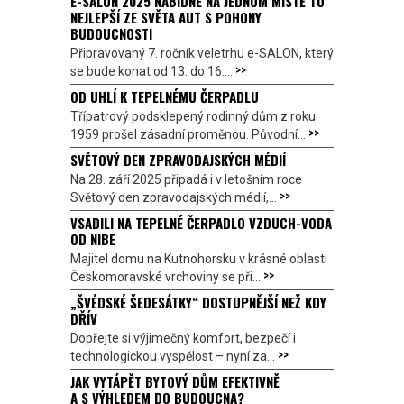
E-SALON 2025 NABÍDNE NA JEDNOM MÍSTĚ TO
NEJLEPŠÍ ZE SVĚTA AUT S POHONY
BUDOUCNOSTI
Připravovaný 7. ročník veletrhu e-SALON, který
>>
se bude konat od 13. do 16....
OD UHLÍ K TEPELNÉMU ČERPADLU
Třípatrový podsklepený rodinný dům z roku
>>
1959 prošel zásadní proměnou. Původní...
SVĚTOVÝ DEN ZPRAVODAJSKÝCH MÉDIÍ
Na 28. září 2025 připadá i v letošním roce
>>
Světový den zpravodajských médií,...
VSADILI NA TEPELNÉ ČERPADLO VZDUCH-VODA
OD NIBE
Majitel domu na Kutnohorsku v krásné oblasti
>>
Českomoravské vrchoviny se při...
„ŠVÉDSKÉ ŠEDESÁTKY“ DOSTUPNĚJŠÍ NEŽ KDY
DŘÍV
Dopřejte si výjimečný komfort, bezpečí i
>>
technologickou vyspělost – nyní za...
JAK VYTÁPĚT BYTOVÝ DŮM EFEKTIVNĚ
A S VÝHLEDEM DO BUDOUCNA?