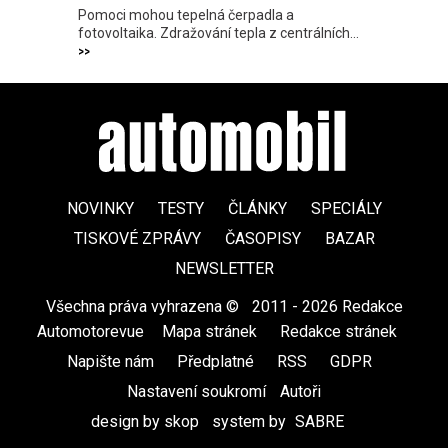
Pomoci mohou tepelná čerpadla a
fotovoltaika. Zdražování tepla z centrálních...
>>
NOVINKY
TESTY
ČLÁNKY
SPECIÁLY
TISKOVÉ ZPRÁVY
ČASOPISY
BAZAR
NEWSLETTER
Všechna práva vyhrazena ©
|
2011 - 2026 Redakce
Automotorevue
|
Mapa stránek
|
Redakce stránek
|
Napište nám
|
Předplatné
|
RSS
|
GDPR
|
Nastavení soukromí
Autoři
design by skop
|
system by
SABRE
|