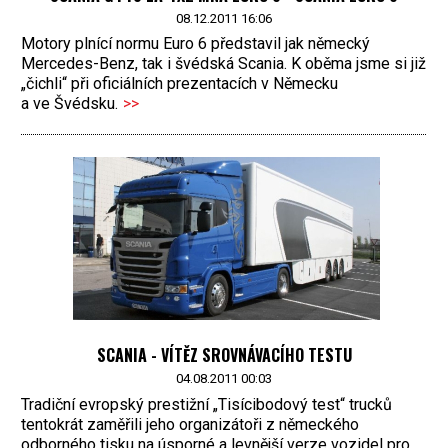
08.12.2011 16:06
Motory plnící normu Euro 6 představil jak německý
Mercedes-Benz, tak i švédská Scania. K oběma jsme si již
„čichli“ při oficiálních prezentacích v Německu
a ve Švédsku.
>>
SCANIA - VÍTĚZ SROVNÁVACÍHO TESTU
04.08.2011 00:03
Tradiční evropský prestižní „Tisícibodový test“ trucků
tentokrát zaměřili jeho organizátoři z německého
odborného tisku na úsporné a levnější verze vozidel pro