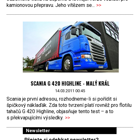
kamionovou přepravu. Jeho vítězem se...
>>
SCANIA G 420 HIGHLINE - MALÝ KRÁL
14.03.2011 00:45
Scania je první adresou, rozhodneme-li si pořídit si
špičkový náklaďák. Zda toto tvrzení platí rovněž pro flotilu
tahačů G 420 Highline, objasňuje tento test – a to
s překvapujícími výsledky.
>>
Newsletter
Přejete si odebírat newsletter?