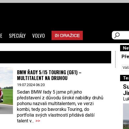
E
SPECIÁLY
VOLVO
Ne
Pře
BMW ŘADY 5/I5 TOURING (G61) –
MULTITALENT NA DRUHOU
Te
19.07.2024 06:20
Su
Sedan BMW řady 5 jsme při jeho
Ji
představení z důvodu široké nabídky druhů
Luk
pohonu nazvali multitalentem, ve verzi
kombi, tedy po bavorsku Touring, do
portfolia svých vlastností přidává další
talent v...
>>