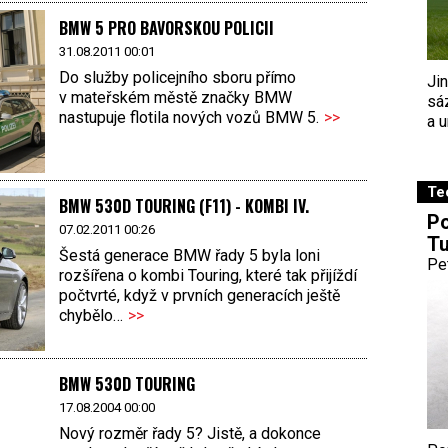
BMW 5 PRO BAVORSKOU POLICII
31.08.2011 00:01
Do služby policejního sboru přímo
Ji
v mateřském městě značky BMW
sá
nastupuje flotila nových vozů BMW 5.
>>
a u
Te
BMW 530D TOURING (F11) - KOMBI IV.
Po
07.02.2011 00:26
Tu
Šestá generace BMW řady 5 byla loni
Pe
rozšířena o kombi Touring, které tak přijíždí
počtvrté, když v prvních generacích ještě
chybělo…
>>
BMW 530D TOURING
17.08.2004 00:00
Nový rozměr řady 5? Jistě, a dokonce