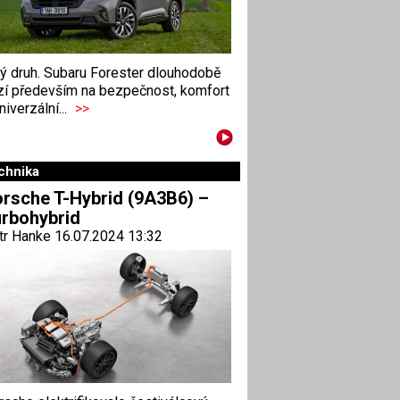
ný druh. Subaru Forester dlouhodobě
zí především na bezpečnost, komfort
niverzální...
>>
chnika
rsche T-Hybrid (9A3B6) –
rbohybrid
tr Hanke 16.07.2024 13:32