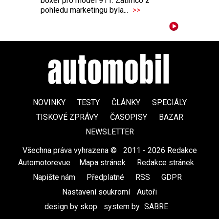
boxer pro model 911. Zatímco z
pohledu marketingu byla...
>>
NOVINKY
TESTY
ČLÁNKY
SPECIÁLY
TISKOVÉ ZPRÁVY
ČASOPISY
BAZAR
NEWSLETTER
Všechna práva vyhrazena ©
|
2011 - 2026 Redakce
Automotorevue
|
Mapa stránek
|
Redakce stránek
|
Napište nám
|
Předplatné
|
RSS
|
GDPR
|
Nastavení soukromí
Autoři
design by skop
|
system by
SABRE
|