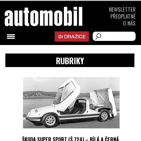
NEWSLETTER
PŘEDPLATNÉ
O NÁS
RUBRIKY
ŠKODA SUPER SPORT (Š 724) – BÍLÁ A ČERNÁ