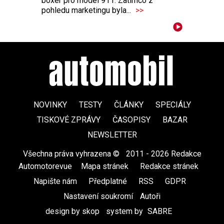
boxer pro model 911. Zatímco z
pohledu marketingu byla...
>>
NOVINKY
TESTY
ČLÁNKY
SPECIÁLY
TISKOVÉ ZPRÁVY
ČASOPISY
BAZAR
NEWSLETTER
Všechna práva vyhrazena ©
|
2011 - 2026 Redakce
Automotorevue
|
Mapa stránek
|
Redakce stránek
|
Napište nám
|
Předplatné
|
RSS
|
GDPR
|
Nastavení soukromí
Autoři
design by skop
|
system by
SABRE
|