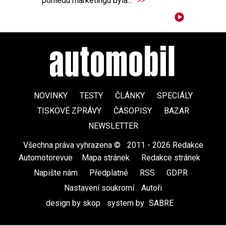
pohledu marketingu byla...
>>
NOVINKY
TESTY
ČLÁNKY
SPECIÁLY
TISKOVÉ ZPRÁVY
ČASOPISY
BAZAR
NEWSLETTER
Všechna práva vyhrazena ©
|
2011 - 2026 Redakce
Automotorevue
|
Mapa stránek
|
Redakce stránek
|
Napište nám
|
Předplatné
|
RSS
|
GDPR
|
Nastavení soukromí
Autoři
design by skop
|
system by
SABRE
|