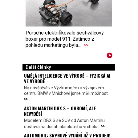
Porsche elektrifikovalo šestiválcový
boxer pro model 911. Zatímco z
pohledu marketingu byla...
>>
Další články
UMĚLÁ INTELIGENCE VE VÝROBĚ – FYZICKÁ AI
VE VÝROBĚ
Na návštěvě ve Výzkumném a vývojovém
centru BMW v Mnichově jsme měli možnost...
>>
ASTON MARTIN DBX S – OHROMÍ, ALE
NEVYDĚSÍ
Modelem DBX S se SUV od Aston Martinu
>>
dostává na dosah absolutního vrcholu...
AUTOMOBIL: SRPNOVÉ VYDÁNÍ JIŽ V PRODEJI!