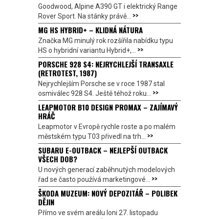
Goodwood, Alpine A390 GT i elektrický Range
>>
Rover Sport. Na stánky právě...
MG HS HYBRID+ – KLIDNÁ NÁTURA
Značka MG minulý rok rozšířila nabídku typu
>>
HS o hybridní variantu Hybrid+,...
PORSCHE 928 S4: NEJRYCHLEJŠÍ TRANSAXLE
(RETROTEST, 1987)
Nejrychlejším Porsche se v roce 1987 stal
>>
osmiválec 928 S4. Ještě téhož roku...
LEAPMOTOR B10 DESIGN PROMAX – ZAJÍMAVÝ
HRÁČ
Leapmotor v Evropě rychle roste a po malém
>>
městském typu T03 přivedl na trh...
SUBARU E-OUTBACK – NEJLEPŠÍ OUTBACK
VŠECH DOB?
U nových generací zaběhnutých modelových
>>
řad se často používá marketingové...
ŠKODA MUZEUM: NOVÝ DEPOZITÁŘ – POLIBEK
DĚJIN
Přímo ve svém areálu loni 27. listopadu