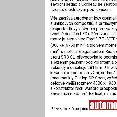
závodní sedadla Corbeau se šestibo
řízení s elektrickým posilovačem.
Vše zakrývá aerodynamicky optimali
z uhlíkových kompozitů, s přítlačným
dvojicí křídlových dveří a předepsa
(včetně denních LED). Před zadní ná
motor je šestiválec Ford 3.7 Ti-VCT
‑1
(380 k)/ 6750 min
a točivém mome
‑1
min
s motormanagementem Radical
steru SR 3 SL; převodovka je sedmi
s řazením páčkami pod volantem a po
sekundy a dosahuje 281 km/h! Brzd
keramicko-kompozitovými, sedmnácti
(pneumatikly Dunlop SP Sport, vpře
celkové vnější rozměry 4300 x 1960 
a konstruktér Nick Walford předpoklád
závodních roadsterů Radical, s nimi
Převzato z časopisu