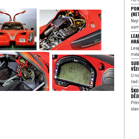
POR
(RE
Nejr
osmi
LEA
HRÁ
Lea
měst
SUB
VŠE
U n
řad 
ŠKO
DĚJI
Přím
sla