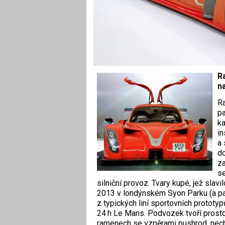
Ra
na
Ra
pa
ka
in
a 
do
za
se
silniční provoz. Tvary kupé, jež sla
2013 v londýnském Syon Parku (a pak 
z typických liní sportovních prototy
24 h Le Mans. Podvozek tvoří prosto
ramenech se vzpěrami pushrod, nechyb