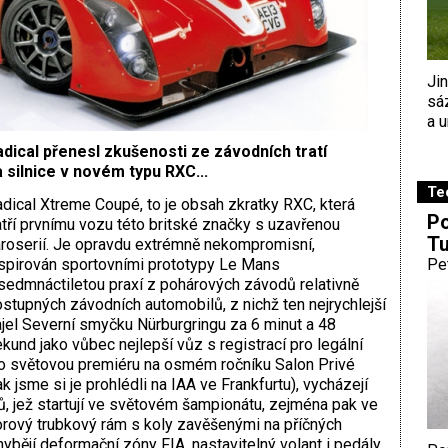
Ji
sá
a u
dical přenesl zkušenosti ze závodních tratí
 silnice v novém typu RXC...
Te
dical Xtreme Coupé, to je obsah zkratky RXC, která
Po
tří prvnímu vozu této britské značky s uzavřenou
Tu
roserií. Je opravdu extrémně nekompromisní,
spirován sportovními prototypy Le Mans
Pe
sedmnáctiletou praxí z pohárových závodů relativně
stupných závodních automobilů, z nichž ten nejrychlejší
jel Severní smyčku Nürburgringu za 6 minut a 48
kund jako vůbec nejlepší vůz s registrací pro legální
vilo světovou premiéru na osmém ročníku Salon Privé
jsme si je prohlédli na IAA ve Frankfurtu), vycházejí
pů, jež startují ve světovém šampionátu, zejména pak ve
rový trubkový rám s koly zavěšenými na příčných
ějí deformační zóny FIA, nastavitelný volant i pedály,