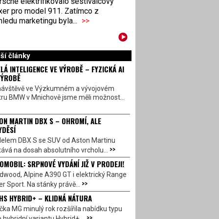
sche elektrifikovalo šestiválcový
xer pro model 911. Zatímco z
ledu marketingu byla...
>>
ší články
LÁ INTELIGENCE VE VÝROBĚ – FYZICKÁ AI
VÝROBĚ
návštěvě ve Výzkumném a vývojovém
tru BMW v Mnichově jsme měli možnost...
ON MARTIN DBX S – OHROMÍ, ALE
YDĚSÍ
elem DBX S se SUV od Aston Martinu
>>
ává na dosah absolutního vrcholu...
OMOBIL: SRPNOVÉ VYDÁNÍ JIŽ V PRODEJI!
dwood, Alpine A390 GT i elektrický Range
>>
r Sport. Na stánky právě...
HS HYBRID+ – KLIDNÁ NÁTURA
ka MG minulý rok rozšířila nabídku typu
>>
 hybridní variantu Hybrid+,...