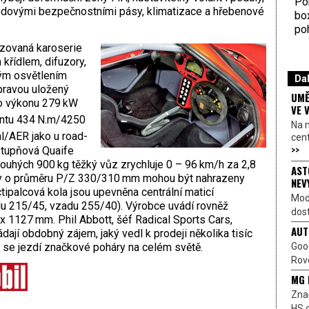
Por
dovými bezpečnostními pásy, klimatizace a hřebenové
bo
poh
zovaná karoserie
 křídlem, difuzory,
ným osvětlením
Dal
pravou uložený
UMĚ
 o výkonu 279 kW
VE 
ntu 434 N.m/4250
Na 
/AER jako u road-
cen
>>
stupňová Quaife
uhých 900 kg těžký vůz zrychluje 0 – 96 km/h za 2,8
AST
y o průměru P/Z 330/310 mm mohou být nahrazeny
NEV
palcová kola jsou upevněna centrální maticí
Mod
du 215/45, vzadu 255/40). Výrobce uvádí rovněž
dost
x 1127 mm. Phil Abbott, šéf Radical Sports Cars,
AUT
ají obdobný zájem, jaký vedl k prodeji několika tisíc
Goo
ž se jezdí značkové poháry na celém světě.
Rove
MG 
Znač
HS o