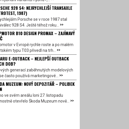
SCHE 928 S4: NEJRYCHLEJŠÍ TRANSAXLE
TROTEST, 1987)
ychlejším Porsche se v roce 1987 stal
>>
válec 928 S4. Ještě téhož roku...
PMOTOR B10 DESIGN PROMAX – ZAJÍMAVÝ
Č
pmotor v Evropě rychle roste a po malém
>>
ském typu T03 přivedl na trh...
ARU E-OUTBACK – NEJLEPŠÍ OUTBACK
CH DOB?
ových generací zaběhnutých modelových
>>
se často používá marketingové...
DA MUZEUM: NOVÝ DEPOZITÁŘ – POLIBEK
N
o ve svém areálu loni 27. listopadu
>>
vnostně otevřelo Škoda Muzeum nově...