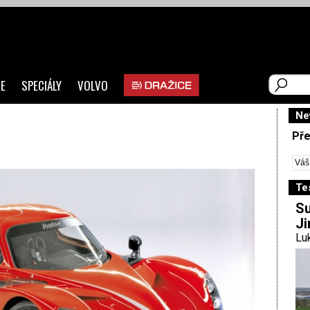
E
SPECIÁLY
VOLVO
Ne
Pře
Te
Su
Ji
Luk