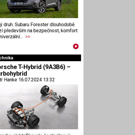
ný druh. Subaru Forester dlouhodobě
zí především na bezpečnost, komfort
niverzální...
>>
chnika
rsche T-Hybrid (9A3B6) –
rbohybrid
tr Hanke 16.07.2024 13:32