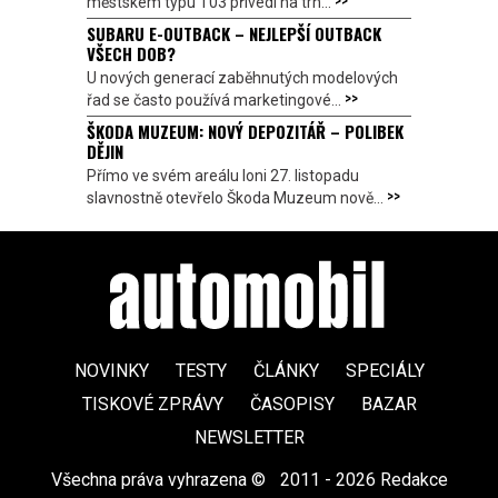
městském typu T03 přivedl na trh...
SUBARU E-OUTBACK – NEJLEPŠÍ OUTBACK
VŠECH DOB?
U nových generací zaběhnutých modelových
>>
řad se často používá marketingové...
ŠKODA MUZEUM: NOVÝ DEPOZITÁŘ – POLIBEK
DĚJIN
Přímo ve svém areálu loni 27. listopadu
>>
slavnostně otevřelo Škoda Muzeum nově...
NOVINKY
TESTY
ČLÁNKY
SPECIÁLY
TISKOVÉ ZPRÁVY
ČASOPISY
BAZAR
NEWSLETTER
Všechna práva vyhrazena ©
|
2011 - 2026 Redakce