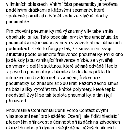
v limitních oblastech. Vnitřní část pneumatiky je tvořena
podélnými drážkami a křížovými segmenty, které
společně pomáhají odvádět vodu ze styčné plochy
pneumatiky.
Pro chování pneumatiky má významný vliv také směs
obsahující siliku. Tato speciální pryskyřice umožňuje, že
pneumatika mění své vlastnosti v závislosti na aktuálních
podmínkách. Celé to funguje tak, že směs mění svoji
strukturu podle okamžité frekvence pneumatiky. Při klidné
jízdě, kdy jsou vznikající frekvence nízké, se vytvářejí
polymery s delší strukturou, které účinně odvádějí teplo
z povrchu pneumatiky. Jakmile ale dojde například k
intenzivnímu brzdění nebo zatáčení, frekvence
pneumatiky se znásobí až 200 krát. Rázem začne směs
na bázi siliky vytvářet tzv. krátké polymery, které teplo
neodvádí. Zvýší se tak teplota pneumatiky, a tím i její
přilnavost.
Pneumatika Continental Conti Force Contact svými
vlastnostmi není pro každého. Ocení ji ale řidiči hledající
především přilnavost a účinnost při jízdách na závodních
okruzích nebo při dynamické jízdě na běžných silnicích.