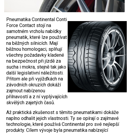
Pneumatika Continental Conti
Force Contact stojí na
samotném vrcholu nabídky
pneumatik, které lze používat
na běžných silnicích. Mají
běžnou homologaci, splňují
všechny požadavky kladené
na bezpečnost při jízdě za
sucha i mokra, stejně tak jako
další legislativní náležitosti.
Přitom ale při vyjížďkách na
závodních okruzích dokáží
zajmout nabízenou
přilnavostí a z ní vyplývajících
skvělých zajetých časů.
Až praktická zkušenost s těmito pneumatikami dokáže
naplno odhalit jejich vlastnosti. Ty se opírají o zajímavé
technologie, které používá Continental pro své nejlepší
produkty. Cílem vývoje byla pneumatika nabízející