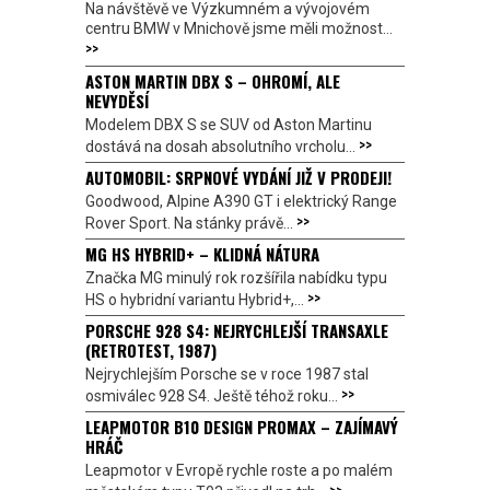
Na návštěvě ve Výzkumném a vývojovém
centru BMW v Mnichově jsme měli možnost...
>>
ASTON MARTIN DBX S – OHROMÍ, ALE
NEVYDĚSÍ
Modelem DBX S se SUV od Aston Martinu
>>
dostává na dosah absolutního vrcholu...
AUTOMOBIL: SRPNOVÉ VYDÁNÍ JIŽ V PRODEJI!
Goodwood, Alpine A390 GT i elektrický Range
>>
Rover Sport. Na stánky právě...
MG HS HYBRID+ – KLIDNÁ NÁTURA
Značka MG minulý rok rozšířila nabídku typu
>>
HS o hybridní variantu Hybrid+,...
PORSCHE 928 S4: NEJRYCHLEJŠÍ TRANSAXLE
(RETROTEST, 1987)
Nejrychlejším Porsche se v roce 1987 stal
>>
osmiválec 928 S4. Ještě téhož roku...
LEAPMOTOR B10 DESIGN PROMAX – ZAJÍMAVÝ
HRÁČ
Leapmotor v Evropě rychle roste a po malém
>>