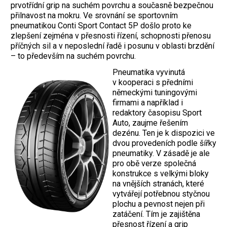
prvotřídní grip na suchém povrchu a současně bezpečnou
přilnavost na mokru. Ve srovnání se sportovním
pneumatikou Conti Sport Contact 5P došlo proto ke
zlepšení zejména v přesnosti řízení, schopnosti přenosu
příčných sil a v neposlední řadě i posunu v oblasti brzdění
– to především na suchém povrchu.
Pneumatika vyvinutá
v kooperaci s předními
německými tuningovými
firmami a například i
redaktory časopisu Sport
Auto, zaujme řešením
dezénu. Ten je k dispozici ve
dvou provedeních podle šířky
pneumatiky. V zásadě je ale
pro obě verze společná
konstrukce s velkými bloky
na vnějších stranách, které
vytvářejí potřebnou styčnou
plochu a pevnost nejen při
zatáčení. Tím je zajištěna
přesnost řízení a grip