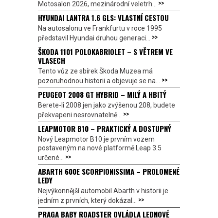
>>
Motosalon 2026, mezinárodní veletrh...
HYUNDAI LANTRA 1.6 GLS: VLASTNÍ CESTOU
Na autosalonu ve Frankfurtu v roce 1995
>>
představil Hyundai druhou generaci...
ŠKODA 1101 POLOKABRIOLET – S VĚTREM VE
VLASECH
Tento vůz ze sbírek Škoda Muzea má
>>
pozoruhodnou historii a objevuje se na...
PEUGEOT 2008 GT HYBRID – MILÝ A HBITÝ
Berete-li 2008 jen jako zvýšenou 208, budete
>>
překvapeni nesrovnatelně...
LEAPMOTOR B10 – PRAKTICKÝ A DOSTUPNÝ
Nový Leapmotor B10 je prvním vozem
postaveným na nové platformě Leap 3.5
>>
určené...
ABARTH 600E SCORPIONISSIMA – PROLOMENÉ
LEDY
Nejvýkonnější automobil Abarth v historii je
>>
jedním z prvních, který dokázal...
PRAGA BABY ROADSTER OVLÁDLA LEDNOVÉ