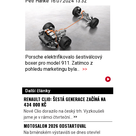
Petr Hanke 16.07.2024 13:32
Porsche elektrifikovalo šestiválcový
boxer pro model 911. Zatímco z
pohledu marketingu byla...
>>
Další články
RENAULT CLIO: ŠESTÁ GENERACE ZAČÍNÁ NA
434 000 KČ
Nové Clio dorazilo na český trh. Vyzkoušeli
>>
jsme je v rámci čtvrteční...
MOTOSALON 2026 ODSTARTOVAL
Na brněnském výstavišti se dnes otevřel