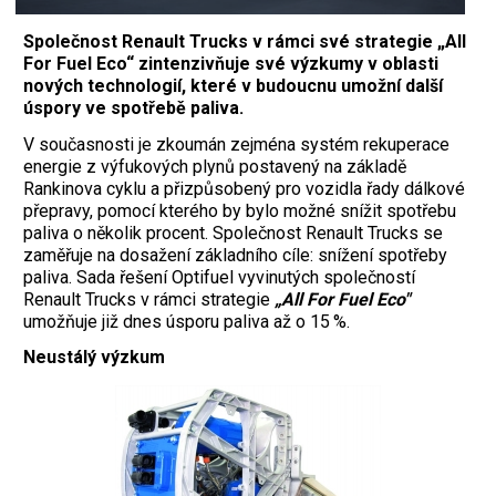
Společnost Renault Trucks v rámci své strategie „All
For Fuel Eco“ zintenzivňuje své výzkumy v oblasti
nových technologií, které v budoucnu umožní další
úspory ve spotřebě paliva.
V současnosti je zkoumán zejména systém rekuperace
energie z výfukových plynů postavený na základě
Rankinova cyklu a přizpůsobený pro vozidla řady dálkové
přepravy, pomocí kterého by bylo možné snížit spotřebu
paliva o několik procent. Společnost Renault Trucks se
zaměřuje na dosažení základního cíle: snížení spotřeby
paliva. Sada řešení Optifuel vyvinutých společností
Renault Trucks v rámci strategie
„All For Fuel Eco"
umožňuje již dnes úsporu paliva až o 15 %.
Neustálý výzkum