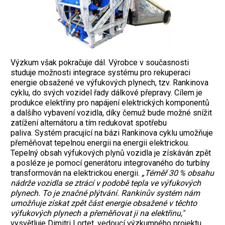
Výzkum však pokračuje dál. Výrobce v současnosti
studuje možnosti integrace systému pro rekuperaci
energie obsažené ve výfukových plynech, tzv. Rankinova
cyklu, do svých vozidel řady dálkové přepravy. Cílem je
produkce elektřiny pro napájení elektrických komponentů
a dalšího vybavení vozidla, díky čemuž bude možné snížit
zatížení alternátoru a tím redukovat spotřebu
paliva. Systém pracující na bázi Rankinova cyklu umožňuje
přeměňovat tepelnou energii na energii elektrickou.
Tepelný obsah výfukových plynů vozidla je získáván zpět
a posléze je pomocí generátoru integrovaného do turbíny
transformován na elektrickou energii.
„Téměř 30 % obsahu
nádrže vozidla se ztrácí v podobě tepla ve výfukových
plynech. To je značné plýtvání. Rankinův systém nám
umožňuje získat zpět část energie obsažené v těchto
výfukových plynech a přeměňovat ji na elektřinu,"
vysvětluje Dimitri Lortet, vedoucí výzkumného projektu