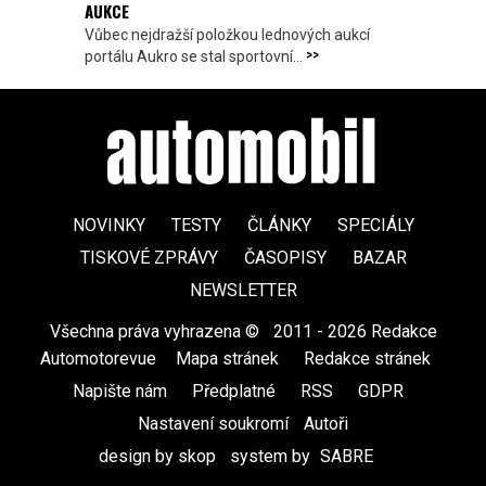
AUKCE
Vůbec nejdražší položkou lednových aukcí
>>
portálu Aukro se stal sportovní...
NOVINKY
TESTY
ČLÁNKY
SPECIÁLY
TISKOVÉ ZPRÁVY
ČASOPISY
BAZAR
NEWSLETTER
Všechna práva vyhrazena ©
|
2011 - 2026 Redakce
Automotorevue
|
Mapa stránek
|
Redakce stránek
|
Napište nám
|
Předplatné
|
RSS
|
GDPR
|
Nastavení soukromí
Autoři
design by skop
|
system by
SABRE
|