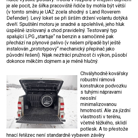
je ale pocit, že šířka pracoviště řidiče by mohla být větší
(v tomto směru je UAZ zcela shodný s Land Roverem
Defender). Levý loket se při širším držení volantu dotýká
dveří. Spuštění motoru je snadné a spolehlivé, jeho hluk
úspěšně izolovaný a chod pravidelný. Testovaný typ
spalující LPG „startuje“ na benzin a samočinně pak
přechází na plynové palivo (v našem případě byl ještě
instalován „prototypový“ mechanický přepínač jako
původní řešení). Nijak neztrácí pružnost či výkon, působí
dokonce měkčím dojmem a je méně hlučný.
Chvályhodně kovářsky
robustní rámová
konstrukce podvozku
s tuhými nápravami
neoslní
minimalizovanou
hmotností. Ale za jízdní
vlastnosti v terénu,
včetně těžkého, sklidí
potlesk. A to přestože
hnací řetězec není standardně vybaven závěry