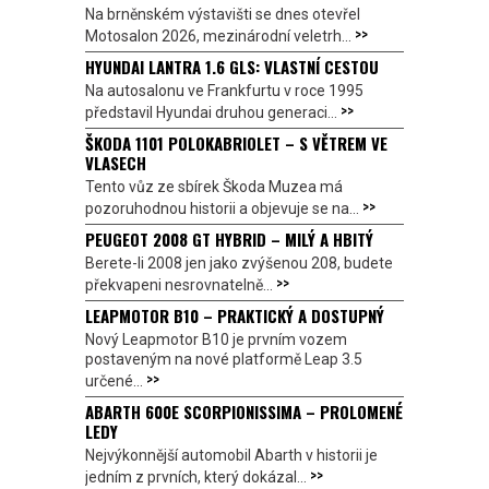
Na brněnském výstavišti se dnes otevřel
>>
Motosalon 2026, mezinárodní veletrh...
HYUNDAI LANTRA 1.6 GLS: VLASTNÍ CESTOU
Na autosalonu ve Frankfurtu v roce 1995
>>
představil Hyundai druhou generaci...
ŠKODA 1101 POLOKABRIOLET – S VĚTREM VE
VLASECH
Tento vůz ze sbírek Škoda Muzea má
>>
pozoruhodnou historii a objevuje se na...
PEUGEOT 2008 GT HYBRID – MILÝ A HBITÝ
Berete-li 2008 jen jako zvýšenou 208, budete
>>
překvapeni nesrovnatelně...
LEAPMOTOR B10 – PRAKTICKÝ A DOSTUPNÝ
Nový Leapmotor B10 je prvním vozem
postaveným na nové platformě Leap 3.5
>>
určené...
ABARTH 600E SCORPIONISSIMA – PROLOMENÉ
LEDY
Nejvýkonnější automobil Abarth v historii je
>>
jedním z prvních, který dokázal...