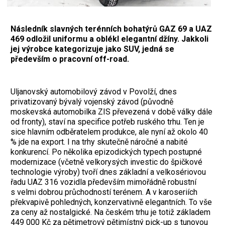
Následník slavných terénních bohatýrů GAZ 69 a UAZ
469 odložil uniformu a oblékl elegantní džíny. Jakkoli
jej výrobce kategorizuje jako SUV, jedná se
především o pracovní off-road.
Uljanovský automobilový závod v Povolží, dnes
privatizovaný bývalý vojenský závod (původně
moskevská automobilka ZIS převezená v době války dále
od fronty), staví na specifice potřeb ruského trhu. Ten je
sice hlavním odběratelem produkce, ale nyní až okolo 40
% jde na export. I na trhy skutečně náročné a nabité
konkurencí. Po několika epizodických typech postupné
modernizace (včetně velkorysých investic do špičkové
technologie výroby) tvoří dnes základní a velkosériovou
řadu UAZ 316 vozidla především mimořádně robustní
s velmi dobrou průchodností terénem. A v karoseriích
překvapivě pohledných, konzervativně elegantních. To vše
za ceny až nostalgické. Na českém trhu je totiž základem
449 000 Kč za pětimetrový pětimístný pick-up s tunovou