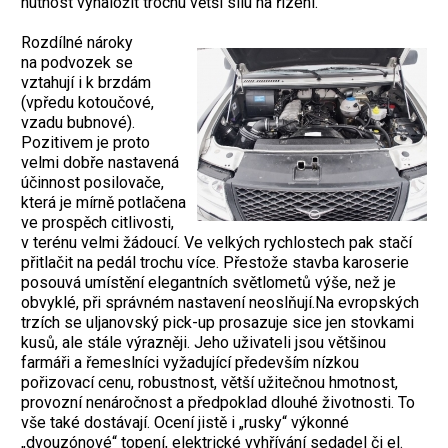
nutnost vynaložit trochu větší sílu na řízení.
Rozdílné nároky
na podvozek se
vztahují i k brzdám
(vpředu kotoučové,
vzadu bubnové).
Pozitivem je proto
velmi dobře nastavená
účinnost posilovače,
která je mírně potlačena
ve prospěch citlivosti,
v terénu velmi žádoucí. Ve velkých rychlostech pak stačí
přitlačit na pedál trochu více. Přestože stavba karoserie
posouvá umístění elegantních světlometů výše, než je
obvyklé, při správném nastavení neoslňují.Na evropských
trzích se uljanovský pick-up prosazuje sice jen stovkami
kusů, ale stále výrazněji. Jeho uživateli jsou většinou
farmáři a řemeslníci vyžadující především nízkou
pořizovací cenu, robustnost, větší užitečnou hmotnost,
provozní nenáročnost a předpoklad dlouhé životnosti. To
vše také dostávají. Ocení jistě i „rusky“ výkonné
„dvouzónové“ topení, elektrické vyhřívání sedadel či el.