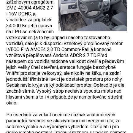
zážehovým agregátem
ZMZ-40904 AMC2 2.7
i 16V DOHC, je
v nabídce za příplatek
34 000 Kč jeho úprava
na LPG se sekvenčním
vstřikováním (a to byl případ i našeho testovaného
vozidla), dále je k dispozici vznětový přeplňovaný motor
IVECO F1A AMCE4 2.3 TD Common-Rail a konečně
vznětová přeplňovaná Andoria ADCR 2.7 TD.Před
nástupem do vozidla nadchne velikost dveří a především
jejich veliký úhel otevření, aretace funguje bezchybně.
Vnitřní prostor je velkorysý, ale nikoliv na šířku, na zadní
jednodušší třímístné lavici je dostatek prostoru pro nohy.
Sedák navíc kryje velký odkládací prostor. Opěradlo je ale
značně strmé. Vysoký strop nechává spoustu místa nad
hlavami všem a to i v případě, že je namontováno střešní
okno.
Po usednutí za volant oceníme náznak anatomických
parametrů sedadel se slušným bočním vedením i to, že
sedíme vysoko a s výborným výhledem. Což platí i pro
řidiče vysoké postavy. Trochu v rozporu s vnějším dojmem