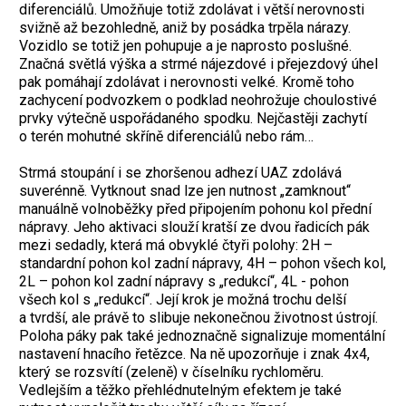
diferenciálů. Umožňuje totiž zdolávat i větší nerovnosti
svižně až bezohledně, aniž by posádka trpěla nárazy.
Vozidlo se totiž jen pohupuje a je naprosto poslušné.
Značná světlá výška a strmé nájezdové i přejezdový úhel
pak pomáhají zdolávat i nerovnosti velké. Kromě toho
zachycení podvozkem o podklad neohrožuje choulostivé
prvky výtečně uspořádaného spodku. Nejčastěji zachytí
o terén mohutné skříně diferenciálů nebo rám…
Strmá stoupání i se zhoršenou adhezí UAZ zdolává
suverénně. Vytknout snad lze jen nutnost „zamknout“
manuálně volnoběžky před připojením pohonu kol přední
nápravy. Jeho aktivaci slouží kratší ze dvou řadicích pák
mezi sedadly, která má obvyklé čtyři polohy: 2H –
standardní pohon kol zadní nápravy, 4H – pohon všech kol,
2L – pohon kol zadní nápravy s „redukcí“, 4L - pohon
všech kol s „redukcí“. Její krok je možná trochu delší
a tvrdší, ale právě to slibuje nekonečnou životnost ústrojí.
Poloha páky pak také jednoznačně signalizuje momentální
nastavení hnacího řetězce. Na ně upozorňuje i znak 4x4,
který se rozsvítí (zeleně) v číselníku rychloměru.
Vedlejším a těžko přehlédnutelným efektem je také