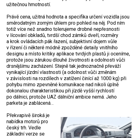
užitečnou hmotností.
Právě cena, užitná hodnota a specifika určení vozidla jsou
směrodatným zorným úhlem pro pohled na něj. Pod ním
totiž více než snadno tolerujeme drobné nepřesnosti
v lícování obkladů, tvrdší chod zámků dveří, rozměry
a krok ovládacích pák řazení, subjektivní dojem vůle
v řízení či některé módně zpožděné detaily vnitřního
designu a místo kritiky aplikace tvrdých plastů ji oceníme,
protože jsou zárukou dlouhé životnosti a odolnosti vůči
drsnějšímu zacházení. Stejně tak jednoznačně převáží
vynikající jízdní vlastnosti (a odolnost vůči změnám
v závislosti na rozdílech v zatížení činící až 1000 kg) při
pohybu mimo zpevněné komunikace nad nikoli úplně
dokonalou charakteristikou při jízdě vyšší rychlostí
po dálnici, protože UAZ dálniční ambice nemá. Jeho
parketa je zablácená…
Překvapivě široká je
nabídka motorů pro
český trh. Vedle
základní verze se