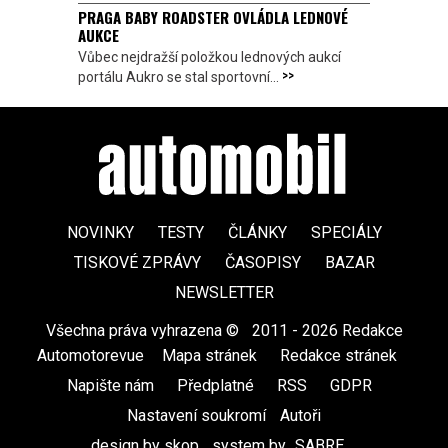
PRAGA BABY ROADSTER OVLÁDLA LEDNOVÉ
AUKCE
Vůbec nejdražší položkou lednových aukcí
>>
portálu Aukro se stal sportovní...
NOVINKY
TESTY
ČLÁNKY
SPECIÁLY
TISKOVÉ ZPRÁVY
ČASOPISY
BAZAR
NEWSLETTER
Všechna práva vyhrazena ©
|
2011 - 2026 Redakce
Automotorevue
|
Mapa stránek
|
Redakce stránek
|
Napište nám
|
Předplatné
|
RSS
|
GDPR
|
Nastavení soukromí
Autoři
design by skop
|
system by
SABRE
|