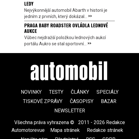
LEDY
Nejvýkonnější automobil Abarth v historii je
>>
jedním z prvních, který dokázal...
PRAGA BABY ROADSTER OVLÁDLA LEDNOVÉ
AUKCE
Vůbec nejdražší položkou lednových aukcí
>>
portálu Aukro se stal sportovní...
NOVINKY
TESTY
ČLÁNKY
SPECIÁLY
TISKOVÉ ZPRÁVY
ČASOPISY
BAZAR
NEWSLETTER
Všechna práva vyhrazena ©
|
2011 - 2026 Redakce
Automotorevue
|
Mapa stránek
|
Redakce stránek
|