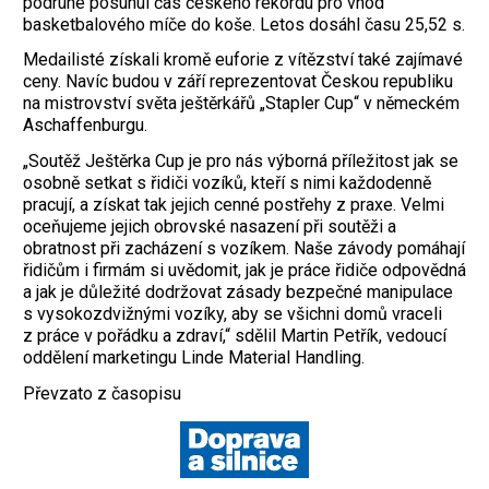
podruhé posunul čas českého rekordu pro vhod
basketbalového míče do koše. Letos dosáhl času 25,52 s.
Medailisté získali kromě euforie z vítězství také zajímavé
ceny. Navíc budou v září reprezentovat Českou republiku
na mistrovství světa ještěrkářů „Stapler Cup“ v německém
Aschaffenburgu.
„Soutěž Ještěrka Cup je pro nás výborná příležitost jak se
osobně setkat s řidiči vozíků, kteří s nimi každodenně
pracují, a získat tak jejich cenné postřehy z praxe. Velmi
oceňujeme jejich obrovské nasazení při soutěži a
obratnost při zacházení s vozíkem. Naše závody pomáhají
řidičům i firmám si uvědomit, jak je práce řidiče odpovědná
a jak je důležité dodržovat zásady bezpečné manipulace
s vysokozdvižnými vozíky, aby se všichni domů vraceli
z práce v pořádku a zdraví,“ sdělil Martin Petřík, vedoucí
oddělení marketingu Linde Material Handling.
Převzato z časopisu