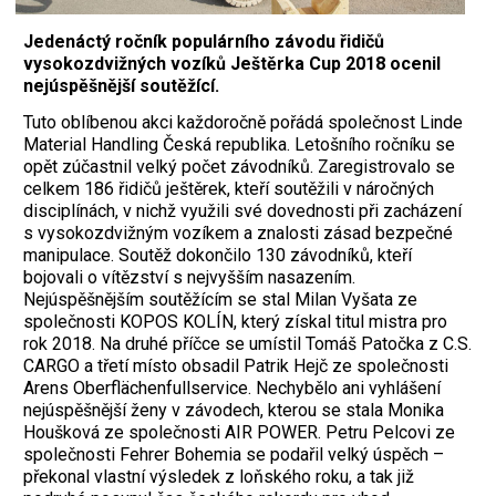
Jedenáctý ročník populárního závodu řidičů
vysokozdvižných vozíků Ještěrka Cup 2018 ocenil
nejúspěšnější soutěžící.
T
uto oblíbenou akci každoročně pořádá společnost Linde
Material Handling Česká republika. Letošního ročníku se
opět zúčastnil velký počet závodníků. Zaregistrovalo se
celkem 186 řidičů ještěrek, kteří soutěžili v náročných
disciplínách, v nichž využili své dovednosti při zacházení
s vysokozdvižným vozíkem a znalosti zásad bezpečné
manipulace. Soutěž dokončilo 130 závodníků, kteří
bojovali o vítězství s nejvyšším nasazením.
Nejúspěšnějším soutěžícím se stal Milan Vyšata ze
společnosti KOPOS KOLÍN, který získal titul mistra pro
rok 2018. Na druhé příčce se umístil Tomáš Patočka z C.S.
CARGO a třetí místo obsadil Patrik Hejč ze společnosti
Arens Oberflächenfullservice. Nechybělo ani vyhlášení
nejúspěšnější ženy v závodech, kterou se stala Monika
Houšková ze společnosti AIR POWER. Petru Pelcovi ze
společnosti Fehrer Bohemia se podařil velký úspěch –
překonal vlastní výsledek z loňského roku, a tak již