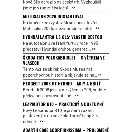
Nové Clio dorazilo na český trh. Vyzkoušeli
>>
jsme je v rámci čtvrteční...
MOTOSALON 2026 ODSTARTOVAL
Na brněnském výstavišti se dnes otevřel
>>
Motosalon 2026, mezinárodní veletrh...
HYUNDAI LANTRA 1.6 GLS: VLASTNÍ CESTOU
Na autosalonu ve Frankfurtu v roce 1995
>>
představil Hyundai druhou generaci...
ŠKODA 1101 POLOKABRIOLET – S VĚTREM VE
VLASECH
Tento vůz ze sbírek Škoda Muzea má
>>
pozoruhodnou historii a objevuje se na...
PEUGEOT 2008 GT HYBRID – MILÝ A HBITÝ
Berete-li 2008 jen jako zvýšenou 208, budete
>>
překvapeni nesrovnatelně...
LEAPMOTOR B10 – PRAKTICKÝ A DOSTUPNÝ
Nový Leapmotor B10 je prvním vozem
postaveným na nové platformě Leap 3.5
>>
určené...
ABARTH 600E SCORPIONISSIMA – PROLOMENÉ