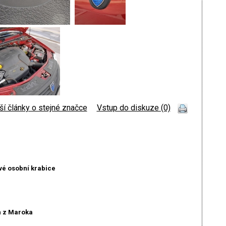
ší články o stejné značce
|
Vstup do diskuze (0)
é osobní krabice
n z Maroka