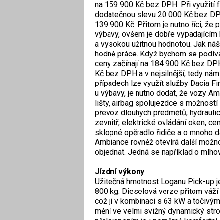
na 159 900 Kč bez DPH. Při využití f
dodatečnou slevu 20 000 Kč bez DPH
139 900 Kč. Přitom je nutno říci, že
výbavy, ovšem je dobře vypadajícím 
a vysokou užitnou hodnotou. Jak náš
hodně práce. Když bychom se podíva
ceny začínají na 184 900 Kč bez D
Kč bez DPH a v nejsilnější, tedy ná
případech lze využít služby Dacia F
u výbavy, je nutno dodat, že vozy A
lišty, airbag spolujezdce s možností
převoz dlouhých předmětů, hydraulic
zevnitř, elektrické ovládání oken, c
sklopné opěradlo řidiče a o mnoho da
Ambiance rovněž otevírá další možnos
objednat. Jedná se například o mlhovk
Jízdní výkony
Užitečná hmotnost Loganu Pick-up je
800 kg. Dieselová verze přitom váží
což ji v kombinaci s 63 kW a toči
mění ve velmi svižný dynamický stro