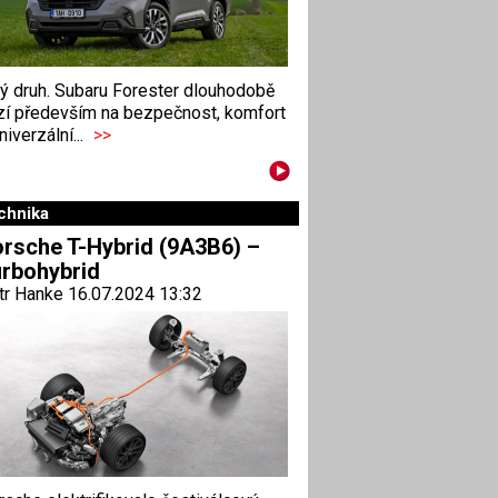
ný druh. Subaru Forester dlouhodobě
zí především na bezpečnost, komfort
niverzální...
>>
chnika
rsche T-Hybrid (9A3B6) –
rbohybrid
tr Hanke 16.07.2024 13:32