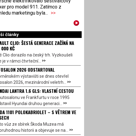
sche elektrifikovalo šestiválcový
xer pro model 911. Zatímco z
ledu marketingu byla...
>>
ší články
AULT CLIO: ŠESTÁ GENERACE ZAČÍNÁ NA
 000 KČ
 Clio dorazilo na český trh. Vyzkoušeli
>>
 je v rámci čtvrteční...
OSALON 2026 ODSTARTOVAL
rněnském výstavišti se dnes otevřel
>>
salon 2026, mezinárodní veletrh...
NDAI LANTRA 1.6 GLS: VLASTNÍ CESTOU
utosalonu ve Frankfurtu v roce 1995
>>
stavil Hyundai druhou generaci...
DA 1101 POLOKABRIOLET – S VĚTREM VE
SECH
to vůz ze sbírek Škoda Muzea má
>>
ruhodnou historii a objevuje se na...