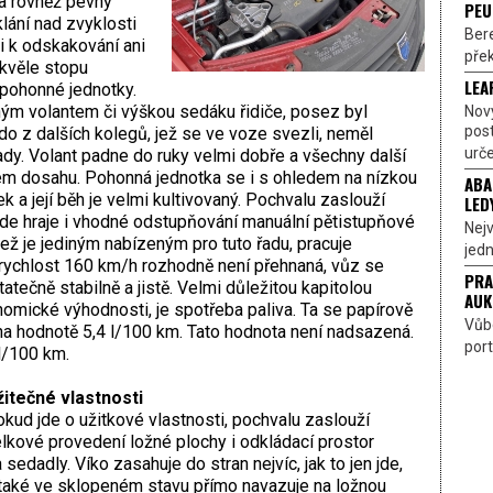
a rovněž pevný
PEU
ání nad zvyklosti
Bere
 k odskakování ani
přek
kvěle stopu
LEA
 pohonné jednotky.
ným volantem či výškou sedáku řidiče, posez byl
Nov
pos
kdo z dalších kolegů, jež se ve voze svezli, neměl
urče
ady. Volant padne do ruky velmi dobře a všechny další
ém dosahu. Pohonná jednotka se i s ohledem na nízkou
ABA
 a její běh je velmi kultivovaný. Pochvalu zaslouží
LED
 zde hraje i vhodné odstupňování manuální pětistupňové
Nejv
jež je jediným nabízeným pro tuto řadu, pracuje
jedn
rychlost 160 km/h rozhodně není přehnaná, vůz se
PRA
atečně stabilně a jistě. Velmi důležitou kapitolou
AUK
nomické výhodnosti, je spotřeba paliva. Ta se papírově
Vůbe
 hodnotě 5,4 l/100 km. Tato hodnota není nadsazená.
port
l/100 km.
itečné vlastnosti
kud jde o užitkové vlastnosti, pochvalu zaslouží
lkové provedení ložné plochy i odkládací prostor
 sedadly. Víko zasahuje do stran nejvíc, jak to jen jde,
také ve sklopeném stavu přímo navazuje na ložnou