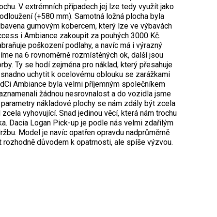
ochu. V extrémních případech jej lze tedy využít jako
odloužení (+580 mm). Samotná ložná plocha byla
bavena gumovým kobercem, který lze ve výbavách
cess i Ambiance zakoupit za pouhých 3000 Kč.
braňuje poškození podlahy, a navíc má i výrazný
zíme na 6 rovnoměrně rozmístěných ok, další jsou
orby. Ty se hodí zejména pro náklad, který přesahuje
ze snadno uchytit k ocelovému oblouku se zarážkami
5 dCi Ambiance byla velmi příjemným společníkem
zaznamenali žádnou nesrovnalost a do vozidla jsme
i parametry nákladové plochy se nám zdály být zcela
zcela vyhovující. Snad jedinou věcí, která nám trochu
ka. Dacia Logan Pick-up je podle nás velmi zdařilým
ržbu. Model je navíc opatřen opravdu nadprůměrně
ýt rozhodně důvodem k opatrnosti, ale spíše výzvou.