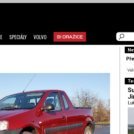
E
SPECIÁLY
VOLVO
Ne
Pře
Te
Su
Ji
Luk