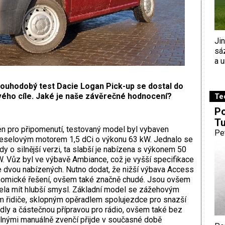
Ji
sá
a u
louhodobý test Dacie Logan Pick-up se dostal do
vého cíle. Jaké je naše závěrečné hodnocení?
Te
Po
Tu
n pro připomenutí, testovaný model byl vybaven
Pe
eselovým motorem 1,5 dCi o výkonu 63 kW. Jednalo se
dy o silnější verzi, ta slabší je nabízena s výkonem 50
. Vůz byl ve výbavě Ambiance, což je vyšší specifikace
 dvou nabízených. Nutno dodat, že nižší výbava Access
nomické řešení, ovšem také značně chudé. Jsou ovšem
ela mít hlubší smysl. Základní model se zážehovým
m řidiče, sklopným opěradlem spolujezdce pro snazší
dly a částečnou přípravou pro rádio, ovšem také bez
telnými manuálně zvenčí přijde v současné době