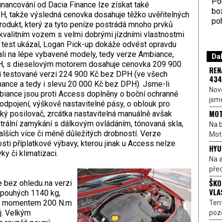
Por
inancování od Dacia Finance lze získat také
bo
, takže výsledná cenovka dosahuje těžko uvěřitelných
poh
 produkt, který za tyto peníze postrádá mnoho prvků
kvalitním vozem s velmi dobrými jízdními vlastnostmi
 test ukázal, Logan Pick-up dokáže odvést opravdu
li na lépe vybavené modely, tedy verze Ambiance,
Dal
PH, s dieselovým motorem dosahuje cenovka 209 900
REN
mi testované verzi 224 900 Kč bez DPH (ve všech
434
inance a tedy i slevu 20 000 Kč bez DPH). Jsme-li
Nové
mbiance jsou proti Access doplněny o boční ochranné
jsme
 odpojení, výškově nastavitelné pásy, o oblouk pro
MOT
ký posilovač, zrcátka nastavitelná manuálně avšak
entrální zamykání s dálkovým ovládáním, tónovaná skla,
Na b
lších více či méně důležitých drobností. Verze
Moto
ti příplatkové výbavy, kterou jinak u Access nelze
HYU
y či klimatizaci.
Na a
před
ŠKO
 bez ohledu na verzi
VLA
 pouhých 1140 kg,
vým momentem 200 N.m
Ten
j. Velkým
pozo