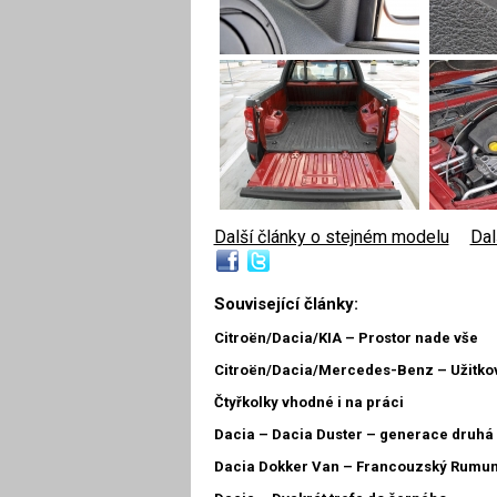
Další články o stejném modelu
|
Dal
Související články:
Citroën/Dacia/KIA – Prostor nade vše
Citroën/Dacia/Mercedes-Benz – Užitkov
Čtyřkolky vhodné i na práci
Dacia – Dacia Duster – generace druhá
Dacia Dokker Van – Francouzský Rumu