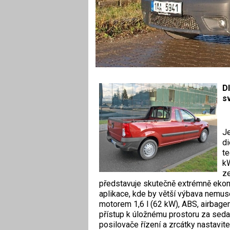
D
s
Je
di
te
kW
ze
představuje skutečně extrémně eko
aplikace, kde by větší výbava nemus
motorem 1,6 l (62 kW), ABS, airbage
přístup k úložnému prostoru za seda
posilovače řízení a zrcátky nastavi