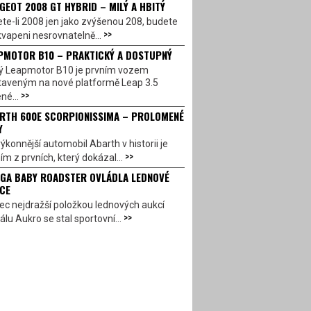
GEOT 2008 GT HYBRID – MILÝ A HBITÝ
te-li 2008 jen jako zvýšenou 208, budete
>>
vapeni nesrovnatelně...
PMOTOR B10 – PRAKTICKÝ A DOSTUPNÝ
ý Leapmotor B10 je prvním vozem
taveným na nové platformě Leap 3.5
>>
né...
RTH 600E SCORPIONISSIMA – PROLOMENÉ
Y
ýkonnější automobil Abarth v historii je
>>
ím z prvních, který dokázal...
GA BABY ROADSTER OVLÁDLA LEDNOVÉ
CE
c nejdražší položkou lednových aukcí
>>
álu Aukro se stal sportovní...