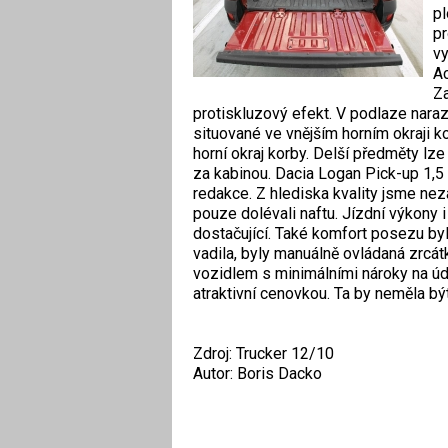
pl
pr
vy
Ac
Za
protiskluzový efekt. V podlaze nara
situované ve vnějším horním okraji k
horní okraj korby. Delší předměty l
za kabinou. Dacia Logan Pick-up 1,
redakce. Z hlediska kvality jsme ne
pouze dolévali naftu. Jízdní výkony 
dostačující. Také komfort posezu byl 
vadila, byly manuálně ovládaná zrcát
vozidlem s minimálními nároky na úd
atraktivní cenovkou. Ta by neměla b
Zdroj: Trucker 12/10
Autor: Boris Dacko