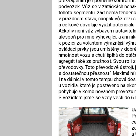
překvapením je i poměrně komfortní 
podvozek. Vůz se v zatáčkách nenakl
tohoto segmentu, záď nemá tendenci
v prázdném stavu, naopak vůz drží s
a celkově dovoluje využít potenciálu
Ačkoliv není vůz vybaven nastavitel
alespoň pro mne vyhovující, a ani ni
k pozici za volantem výraznější výhr
ovládací prvky jsou umístěny v dobr
hmotnost vozu s chutí šplhá do otáček
agregát také za pružnost. Svou roli
převodovky. Toto převodové ústrojí, 
s dostatečnou přesností. Maximální 
i na dálnici v tomto tempu chová dost
u vozidla, které je postaveno na eko
pohybuje v kombinovaném provozu na
S vozidlem jsme se vždy vešli do 6 
Už
Po
ce
za
a 