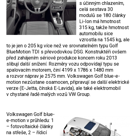
s účinným chlazením,
celá sestava 30
modulů se 180 články
Li-Ion má hmotnost
315 kg, takže hmotnost
automobilu sice
vzrostla na 1545 kg, ale
to je jen o 205 kg více než ve srovnatelném typu Golf
BlueMotion TDI s převodovkou DSG. Konstruktéři ovšem
před zahájením sériové produkce koncem roku 2013
slibují další snížení. Rozměry vozu odpovídají typu se
spalovacím motorem, činí 4199 x 1786 x 1480 mm
a rozvor náprav je 2575 mm. Volkswagen Golf blue-e-
motion nezůstane osamocen, připravují se další elektrické
verze (E-Jetta, čínská E-Lavida), ale také elektromobil
v chystané řadě malých vozů VW Group.
Volkswagen Golf blue-
e-motion v průhledu: 1
– fotovoltaické články
na střeše, 2 – řídicí