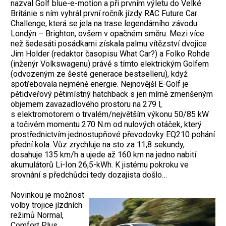
nazval Golf blue-e-motion a při prvním výletu do Velké
Británie s ním vyhrál první ročník jízdy RAC Future Car
Challenge, která se jela na trase legendárního závodu
Londýn – Brighton, ovšem v opačném směru. Mezi více
než šedesáti posádkami získala palmu vítězství dvojice
Jim Holder (redaktor časopisu What Car?) a Folko Rohde
(inženýr Volkswagenu) právě s tímto elektrickým Golfem
(odvozeným ze šesté generace bestselleru), když
spotřebovala nejméně energie. Nejnovější E-Golf je
pětidveřový pětimístný hatchback s jen mírně zmenšeným
objemem zavazadlového prostoru na 279 l,
s elektromotorem o trvalém/největším výkonu 50/85 kW
a točivém momentu 270 N.m od nulových otáček, který
prostřednictvím jednostupňové převodovky EQ210 pohání
přední kola. Vůz zrychluje na sto za 11,8 sekundy,
dosahuje 135 km/h a ujede až 160 km na jedno nabití
akumulátorů Li-Ion 26,5-kWh. K jistému pokroku ve
srovnání s předchůdci tedy dozajista došlo…
Novinkou je možnost
volby trojice jízdních
režimů Normal,
Comfort Plus