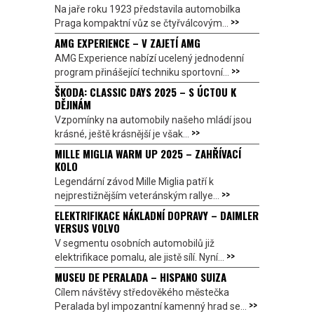
Na jaře roku 1923 představila automobilka
>>
Praga kompaktní vůz se čtyřválcovým...
AMG EXPERIENCE – V ZAJETÍ AMG
AMG Experience nabízí ucelený jednodenní
>>
program přinášející techniku sportovní...
ŠKODA: CLASSIC DAYS 2025 – S ÚCTOU K
DĚJINÁM
Vzpomínky na automobily našeho mládí jsou
>>
krásné, ještě krásnější je však...
MILLE MIGLIA WARM UP 2025 – ZAHŘÍVACÍ
KOLO
Legendární závod Mille Miglia patří k
>>
nejprestižnějším veteránským rallye...
ELEKTRIFIKACE NÁKLADNÍ DOPRAVY – DAIMLER
VERSUS VOLVO
V segmentu osobních automobilů již
>>
elektrifikace pomalu, ale jistě sílí. Nyní...
MUSEU DE PERALADA – HISPANO SUIZA
Cílem návštěvy středověkého městečka
>>
Peralada byl impozantní kamenný hrad se...