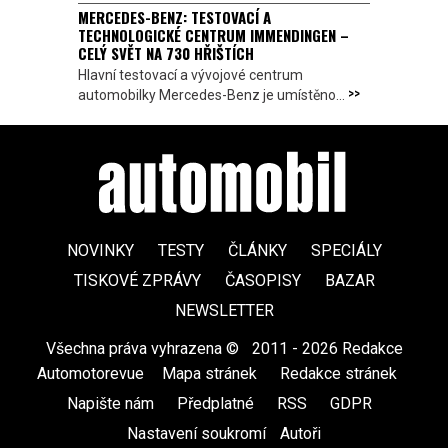
MERCEDES-BENZ: TESTOVACÍ A
TECHNOLOGICKÉ CENTRUM IMMENDINGEN –
CELÝ SVĚT NA 730 HŘIŠTÍCH
Hlavní testovací a vývojové centrum
>>
automobilky Mercedes-Benz je umístěno...
NOVINKY
TESTY
ČLÁNKY
SPECIÁLY
TISKOVÉ ZPRÁVY
ČASOPISY
BAZAR
NEWSLETTER
Všechna práva vyhrazena ©
|
2011 - 2026 Redakce
Automotorevue
|
Mapa stránek
|
Redakce stránek
|
Napište nám
|
Předplatné
|
RSS
|
GDPR
|
Nastavení soukromí
Autoři