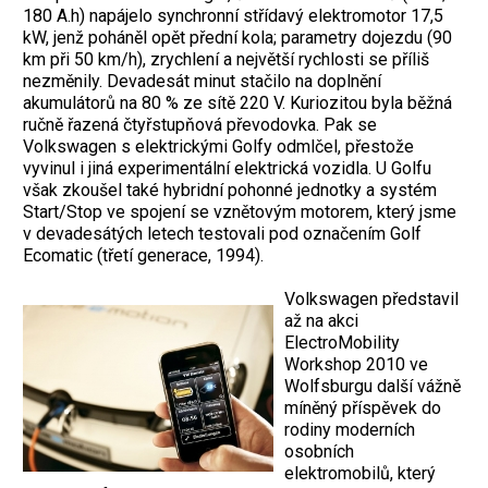
180 A.h) napájelo synchronní střídavý elektromotor 17,5
kW, jenž poháněl opět přední kola; parametry dojezdu (90
km při 50 km/h), zrychlení a největší rychlosti se příliš
nezměnily. Devadesát minut stačilo na doplnění
akumulátorů na 80 % ze sítě 220 V. Kuriozitou byla běžná
ručně řazená čtyřstupňová převodovka. Pak se
Volkswagen s elektrickými Golfy odmlčel, přestože
vyvinul i jiná experimentální elektrická vozidla. U Golfu
však zkoušel také hybridní pohonné jednotky a systém
Start/Stop ve spojení se vznětovým motorem, který jsme
v devadesátých letech testovali pod označením Golf
Ecomatic (třetí generace, 1994).
Volkswagen představil
až na akci
ElectroMobility
Workshop 2010 ve
Wolfsburgu další vážně
míněný příspěvek do
rodiny moderních
osobních
elektromobilů, který