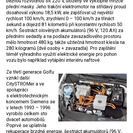
běžnou rozvodnou síť 220 V, uložený ve výklopné mřížce
přední masky. Jeho trakční elektromotor na střídavý proud
dosahoval výkonu 18,5 kW, ale zajišťoval už největší
rychlost 100 km/h, zrychlení 0 – 100 km/h za třináct
sekund a dojezd 81 kilometrů při konstantní rychlosti 50
km/h. Šestnáct olověných akumulátorů (96 V; 120 A.h) za
předními sedadly a na podlaze zavazadlového prostoru
mělo hmotnost 480 kg, takže užitečná hmotnost klesla na
280 kilogramů (dvě osoby + zavazadla). Pro zajištění
téměř výhradního využití elektrické energie pro pohon
vozu bylo například vytápění interiéru naftové.
Ze třetí generace Golfu
vznikl další
CitySTROMer a ve
spolupráci
s elektrotechnickým
koncernem Siemens se
v letech 1993 – 1996
vyrobilo celkem sto
dvacet automobilů.
Poprvé se uplatnila
rekuperace brzdné energie, šestnáct akumulátorů (96 V;