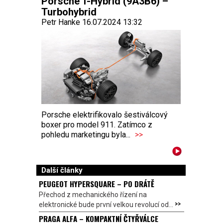
Porsche T-Hybrid (9A3B6) –
Turbohybrid
Petr Hanke 16.07.2024 13:32
Porsche elektrifikovalo šestiválcový
boxer pro model 911. Zatímco z
pohledu marketingu byla...
>>
Další články
PEUGEOT HYPERSQUARE – PO DRÁTĚ
Přechod z mechanického řízení na
>>
elektronické bude první velkou revolucí od...
PRAGA ALFA – KOMPAKTNÍ ČTYŘVÁLCE