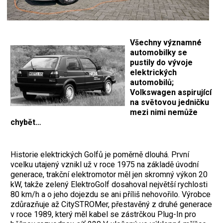
Všechny významné
automobilky se
pustily do vývoje
elektrických
automobilů;
Volkswagen aspirující
na světovou jedničku
mezi nimi nemůže
chybět…
Historie elektrických Golfů je poměrně dlouhá. První
vcelku utajený vznikl už v roce 1975 na základě úvodní
generace, trakční elektromotor měl jen skromný výkon 20
kW, takže zelený ElektroGolf dosahoval největší rychlosti
80 km/h a o jeho dojezdu se ani příliš nehovořilo. Výrobce
zdůrazňuje až CitySTROMer, přestavěný z druhé generace
v roce 1989, který měl kabel se zástrčkou Plug-In pro