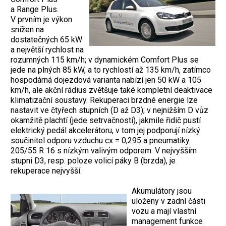
a Range Plus.
V prvním je výkon
snížen na
dostatečných 65 kW
a největší rychlost na
rozumných 115 km/h; v dynamickém Comfort Plus se
jede na plných 85 kW, a to rychlostí až 135 km/h, zatímco
hospodárná dojezdová varianta nabízí jen 50 kW a 105
km/h, ale akční rádius zvětšuje také kompletní deaktivace
klimatizační soustavy. Rekuperaci brzdné energie lze
nastavit ve čtyřech stupních (D až D3); v nejnižším D vůz
okamžitě plachtí (jede setrvačností), jakmile řidič pustí
elektrický pedál akcelerátoru, v tom jej podporují nízký
součinitel odporu vzduchu cx = 0,295 a pneumatiky
205/55 R 16 s nízkým valivým odporem. V nejvyšším
stupni D3, resp. poloze volicí páky B (brzda), je
rekuperace nejvyšší.
Akumulátory jsou
uloženy v zadní části
vozu a mají vlastní
management funkce