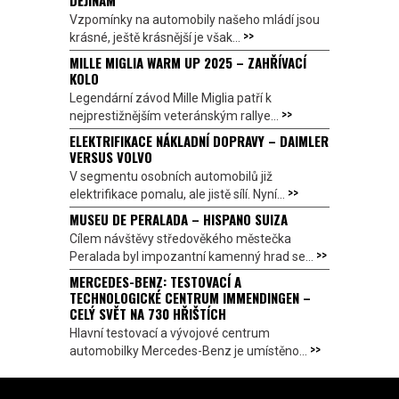
DĚJINÁM
Vzpomínky na automobily našeho mládí jsou
>>
krásné, ještě krásnější je však...
MILLE MIGLIA WARM UP 2025 – ZAHŘÍVACÍ
KOLO
Legendární závod Mille Miglia patří k
>>
nejprestižnějším veteránským rallye...
ELEKTRIFIKACE NÁKLADNÍ DOPRAVY – DAIMLER
VERSUS VOLVO
V segmentu osobních automobilů již
>>
elektrifikace pomalu, ale jistě sílí. Nyní...
MUSEU DE PERALADA – HISPANO SUIZA
Cílem návštěvy středověkého městečka
>>
Peralada byl impozantní kamenný hrad se...
MERCEDES-BENZ: TESTOVACÍ A
TECHNOLOGICKÉ CENTRUM IMMENDINGEN –
CELÝ SVĚT NA 730 HŘIŠTÍCH
Hlavní testovací a vývojové centrum
>>
automobilky Mercedes-Benz je umístěno...