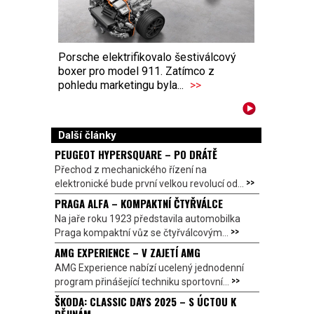
Porsche elektrifikovalo šestiválcový
boxer pro model 911. Zatímco z
pohledu marketingu byla...
>>
Další články
PEUGEOT HYPERSQUARE – PO DRÁTĚ
Přechod z mechanického řízení na
>>
elektronické bude první velkou revolucí od...
PRAGA ALFA – KOMPAKTNÍ ČTYŘVÁLCE
Na jaře roku 1923 představila automobilka
>>
Praga kompaktní vůz se čtyřválcovým...
AMG EXPERIENCE – V ZAJETÍ AMG
AMG Experience nabízí ucelený jednodenní
>>
program přinášející techniku sportovní...
ŠKODA: CLASSIC DAYS 2025 – S ÚCTOU K