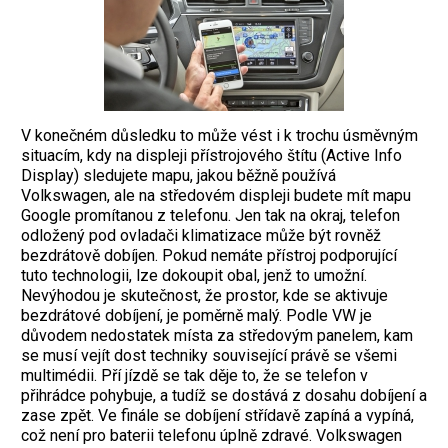
V konečném důsledku to může vést i k trochu úsměvným
situacím, kdy na displeji přístrojového štítu (Active Info
Display) sledujete mapu, jakou běžně používá
Volkswagen, ale na středovém displeji budete mít mapu
Google promítanou z telefonu. Jen tak na okraj, telefon
odložený pod ovladači klimatizace může být rovněž
bezdrátově dobíjen. Pokud nemáte přístroj podporující
tuto technologii, lze dokoupit obal, jenž to umožní.
Nevýhodou je skutečnost, že prostor, kde se aktivuje
bezdrátové dobíjení, je poměrně malý. Podle VW je
důvodem nedostatek místa za středovým panelem, kam
se musí vejít dost techniky související právě se všemi
multimédii. Pří jízdě se tak děje to, že se telefon v
přihrádce pohybuje, a tudíž se dostává z dosahu dobíjení a
zase zpět. Ve finále se dobíjení střídavě zapíná a vypíná,
což není pro baterii telefonu úplně zdravé. Volkswagen