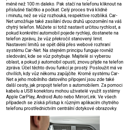
méně než 100 m daleko. Pak stačí na telefonu kliknout na
příslušné tlačítko a počkat. Celý proces trvá klidně
i minutu, než se vůz rozhouká, respektive rozbliká. Car-
Net umožňuje také zasílání dvou druhů upozornění na váš
chytrý telefon. Můžete si totiž nastavit určitou rychlost, a
pokud konkrétní automobil pojede rychleji, dostanete na
telefon zprávu, že vůz překročil stanovený limit.
Nastavení limitů se opět dělá přes webové rozhraní
systému Car-Net. Na stejném principu funguje rovněž
sledování, kde se vůz pohybuje. Majitelé si vyberou
oblast, a pokud ji automobil opustí, znovu přijde na telefon
zpráva. Účel těchto dvou funkcí je prostý. Posloužit má ve
chvílích, kdy vůz někomu zapůjčíte. Kromě systému Car-
Net a jeho mobilního datového připojení jsou zde také
další cesty, jak propojit telefon s automobilem. Za pomoci
kabelu a USB konektoru mohou uživatelé využít systémy
Apple CarPlay, Android Auto nebo MirrorLink. Ve všech
případech se získá přístup k různým aplikacím chytrého
telefonu prostřednictvím centrální dotykové obrazovky.