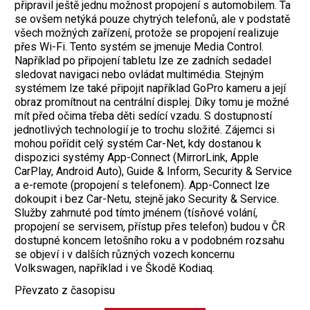
připravil ještě jednu možnost propojení s automobilem. Ta
se ovšem netýká pouze chytrých telefonů, ale v podstatě
všech možných zařízení, protože se propojení realizuje
přes Wi-Fi. Tento systém se jmenuje Media Control.
Například po připojení tabletu lze ze zadních sedadel
sledovat navigaci nebo ovládat multimédia. Stejným
systémem lze také připojit například GoPro kameru a její
obraz promítnout na centrální displej. Díky tomu je možné
mít před očima třeba děti sedící vzadu.
S dostupností
jednotlivých technologií je to trochu složité. Zájemci si
mohou pořídit celý systém Car-Net, kdy dostanou k
dispozici systémy App-Connect (MirrorLink, Apple
CarPlay, Android Auto), Guide & Inform, Security & Service
a e-remote (propojení s telefonem). App-Connect lze
dokoupit i bez Car-Netu, stejně jako Security & Service.
Služby zahrnuté pod tímto jménem (tísňové volání,
propojení se servisem, přístup přes telefon) budou v ČR
dostupné koncem letošního roku a v podobném rozsahu
se objeví i v dalších různých vozech koncernu
Volkswagen, například i ve Škodě Kodiaq.
Převzato z časopisu