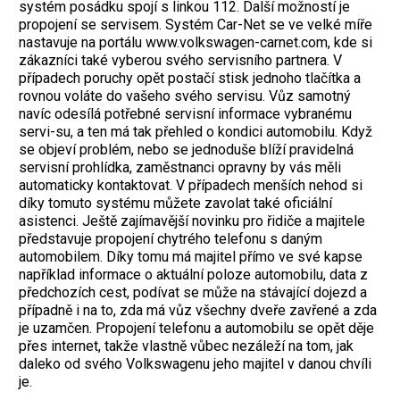
systém posádku spojí s linkou 112. Další možností je
propojení se servisem. Systém Car-Net se ve velké míře
nastavuje na portálu www.volkswagen-carnet.com, kde si
zákazníci také vyberou svého servisního partnera. V
případech poruchy opět postačí stisk jednoho tlačítka a
rovnou voláte do vašeho svého servisu. Vůz samotný
navíc odesílá potřebné servisní informace vybranému
servi-su, a ten má tak přehled o kondici automobilu. Když
se objeví problém, nebo se jednoduše blíží pravidelná
servisní prohlídka, zaměstnanci opravny by vás měli
automaticky kontaktovat. V případech menších nehod si
díky tomuto systému můžete zavolat také oficiální
asistenci. Ještě zajímavější novinku pro řidiče a majitele
představuje propojení chytrého telefonu s daným
automobilem. Díky tomu má majitel přímo ve své kapse
například informace o aktuální poloze automobilu, data z
předchozích cest, podívat se může na stávající dojezd a
případně i na to, zda má vůz všechny dveře zavřené a zda
je uzamčen. Propojení telefonu a automobilu se opět děje
přes internet, takže vlastně vůbec nezáleží na tom, jak
daleko od svého Volkswagenu jeho majitel v danou chvíli
je.