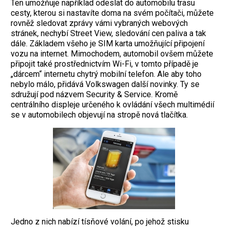
Ten umožňuje například odeslat do automobilu trasu
cesty, kterou si nastavíte doma na svém počítači, můžete
rovněž sledovat zprávy vámi vybraných webových
stránek, nechybí Street View, sledování cen paliva a tak
dále. Základem všeho je SIM karta umožňující připojení
vozu na internet. Mimochodem, automobil ovšem můžete
připojit také prostřednictvím Wi-Fi, v tomto případě je
„dárcem“ internetu chytrý mobilní telefon. Ale aby toho
nebylo málo, přidává Volkswagen další novinky. Ty se
sdružují pod názvem Security & Service. Kromě
centrálního displeje určeného k ovládání všech multimédií
se v automobilech objevují na stropě nová tlačítka.
Jedno z nich nabízí tísňové volání, po jehož stisku