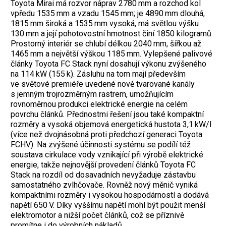
Toyota Mirai má rozvor náprav 2780 mm a rozchod kol
vpředu 1535 mm a vzadu 1545 mm; je 4890 mm dlouhá,
1815 mm široká a 1535 mm vysoká, má světlou výšku
130 mm a její pohotovostní hmotnost činí 1850 kilogramů.
Prostorný interiér se chlubí délkou 2040 mm, šířkou až
1465 mm a největší výškou 1185 mm. Vylepšené palivové
články Toyota FC Stack nyní dosahují výkonu zvýšeného
na 114 kW (155 k). Zásluhu na tom mají především
ve světové premiéře uvedené nově tvarované kanály
s jemným trojrozměrným rastrem, umožňujícím
rovnoměrnou produkci elektrické energie na celém
povrchu článků. Přednostmi řešení jsou také kompaktní
rozměry a vysoká objemová energetická hustota 3,1 kW/l
(více než dvojnásobná proti předchozí generaci Toyota
FCHV). Na zvýšené účinnosti systému se podílí též
soustava cirkulace vody vznikající při výrobě elektrické
energie, takže nejnovější provedení článků Toyota FC
Stack na rozdíl od dosavadních nevyžaduje zástavbu
samostatného zvlhčovače. Rovněž nový měnič vyniká
kompaktními rozměry i vysokou hospodárností a dodává
napětí 650 V. Díky vyššímu napětí mohl být použit menší
elektromotor a nižší počet článků, což se příznivě
promítne i do výrobních nákladů.