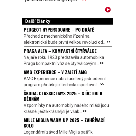
Další články
PEUGEOT HYPERSQUARE – PO DRÁTĚ
Přechod z mechanického řízení na
>>
elektronické bude první velkou revolucí od...
PRAGA ALFA – KOMPAKTNÍ ČTYŘVÁLCE
Na jaře roku 1923 představila automobilka
>>
Praga kompaktní vůz se čtyřválcovým...
AMG EXPERIENCE – V ZAJETÍ AMG
AMG Experience nabízí ucelený jednodenní
>>
program přinášející techniku sportovní...
ŠKODA: CLASSIC DAYS 2025 – S ÚCTOU K
DĚJINÁM
Vzpomínky na automobily našeho mládí jsou
>>
krásné, ještě krásnější je však...
MILLE MIGLIA WARM UP 2025 – ZAHŘÍVACÍ
KOLO
Legendární závod Mille Miglia patří k