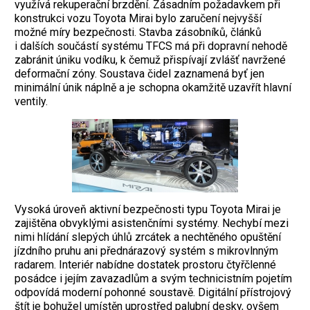
využívá rekuperační brzdění. Zásadním požadavkem při
konstrukci vozu Toyota Mirai bylo zaručení nejvyšší
možné míry bezpečnosti. Stavba zásobníků, článků
i dalších součástí systému TFCS má při dopravní nehodě
zabránit úniku vodíku, k čemuž přispívají zvlášť navržené
deformační zóny. Soustava čidel zaznamená byť jen
minimální únik náplně a je schopna okamžitě uzavřít hlavní
ventily.
Vysoká úroveň aktivní bezpečnosti typu Toyota Mirai je
zajištěna obvyklými asistenčními systémy. Nechybí mezi
nimi hlídání slepých úhlů zrcátek a nechtěného opuštění
jízdního pruhu ani přednárazový systém s mikrovlnným
radarem. Interiér nabídne dostatek prostoru čtyřčlenné
posádce i jejím zavazadlům a svým technicistním pojetím
odpovídá moderní pohonné soustavě. Digitální přístrojový
štít je bohužel umístěn uprostřed palubní desky, ovšem