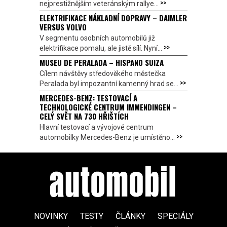
>>
nejprestižnějším veteránským rallye...
ELEKTRIFIKACE NÁKLADNÍ DOPRAVY – DAIMLER
VERSUS VOLVO
V segmentu osobních automobilů již
>>
elektrifikace pomalu, ale jistě sílí. Nyní...
MUSEU DE PERALADA – HISPANO SUIZA
Cílem návštěvy středověkého městečka
>>
Peralada byl impozantní kamenný hrad se...
MERCEDES-BENZ: TESTOVACÍ A
TECHNOLOGICKÉ CENTRUM IMMENDINGEN –
CELÝ SVĚT NA 730 HŘIŠTÍCH
Hlavní testovací a vývojové centrum
>>
automobilky Mercedes-Benz je umístěno...
NOVINKY
TESTY
ČLÁNKY
SPECIÁLY