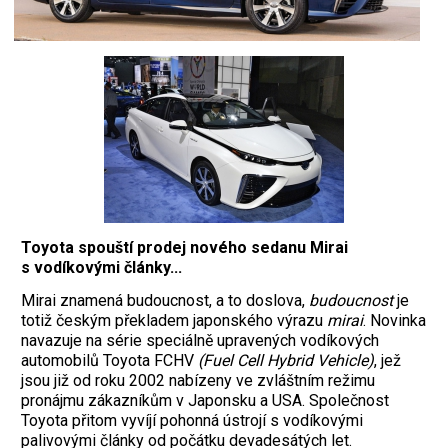
Toyota spouští prodej nového sedanu Mirai
s vodíkovými články...
Mirai znamená budoucnost, a to doslova,
budoucnost
je
totiž českým překladem japonského výrazu
mirai
. Novinka
navazuje na série speciálně upravených vodíkových
automobilů Toyota FCHV
(Fuel Cell Hybrid Vehicle)
, jež
jsou již od roku 2002 nabízeny ve zvláštním režimu
pronájmu zákazníkům v Japonsku a USA. Společnost
Toyota přitom vyvíjí pohonná ústrojí s vodíkovými
palivovými články od počátku devadesátých let.