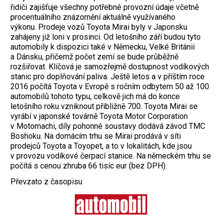
řidiči zajišťuje všechny potřebné provozní údaje včetně
procentuálního znázornění aktuálně využívaného
výkonu. Prodeje vozů Toyota Mirai byly v Japonsku
zahájeny již loni v prosinci. Od letošního září budou tyto
automobily k dispozici také v Německu, Velké Británii
a Dánsku, přičemž počet zemí se bude průběžně
rozšiřovat. Klíčová je samozřejmě dostupnost vodíkových
stanic pro doplňování paliva. Ještě letos a v příštím roce
2016 počítá Toyota v Evropě s ročním odbytem 50 až 100
automobilů tohoto typu, celkově jich má do konce
letošního roku vzniknout přibližně 700. Toyota Mirai se
vyrábí v japonské továrně Toyota Motor Corporation
v Motomachi, díly pohonné soustavy dodává závod TMC
Boshoku. Na domácím trhu se Mirai prodává v síti
prodejců Toyota a Toyopet, a to v lokalitách, kde jsou
v provozu vodíkové čerpací stanice. Na německém trhu se
počítá s cenou zhruba 66 tisíc eur (bez DPH).
Převzato z časopisu