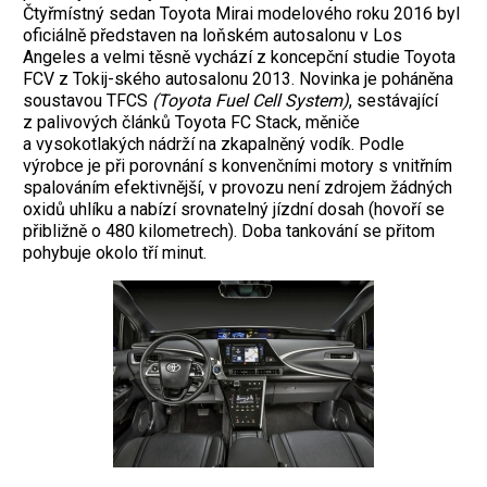
Čtyřmístný sedan Toyota Mirai modelového roku 2016 byl
oficiálně představen na loňském autosalonu v Los
Angeles a velmi těsně vychází z koncepční studie Toyota
FCV z Tokij-ského autosalonu 2013. Novinka je poháněna
soustavou TFCS
(Toyota Fuel
Cell System)
, sestávající
z palivových článků Toyota FC Stack, měniče
a vysokotlakých nádrží na zkapalněný vodík. Podle
výrobce je při porovnání s konvenčními motory s vnitřním
spalováním efektivnější, v provozu není zdrojem žádných
oxidů uhlíku a nabízí srovnatelný jízdní dosah (hovoří se
přibližně o 480 kilometrech). Doba tankování se přitom
pohybuje okolo tří minut.