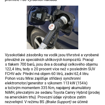
Vysokotlaké zásobníky na vodík jsou třívrstvé a vyrobené
převážně ze speciálních uhlíkových kompozitů. Pracují
s tlakem 700 barů, jsou dva a dosahují celkového objemu
122,4 litru, tedy o 20 procent více než v posledním SUV
FCHV‑adv. Přední má objem 60 litrů, zadní 62,4 litru.
Pohon vozu Mirai zajišťuje střídavý synchronní
elektromotor/generátor s výkonem 113 kW (154 k)
a točivým momentem 335 N.m, napájený akumulátory
NiMH, převzatými ze sedanu Toyota Camry Hybrid (prodej
na americkém trhu). Provozní údaje výrobce zatím
nezveřejnil. V režimu BS
(Brake Support)
se účinně