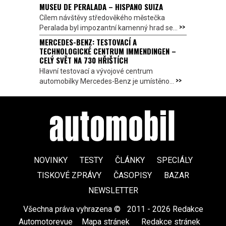
MUSEU DE PERALADA – HISPANO SUIZA
Cílem návštěvy středověkého městečka
>>
Peralada byl impozantní kamenný hrad se...
MERCEDES-BENZ: TESTOVACÍ A
TECHNOLOGICKÉ CENTRUM IMMENDINGEN –
CELÝ SVĚT NA 730 HŘIŠTÍCH
Hlavní testovací a vývojové centrum
>>
automobilky Mercedes-Benz je umístěno...
NOVINKY
TESTY
ČLÁNKY
SPECIÁLY
TISKOVÉ ZPRÁVY
ČASOPISY
BAZAR
NEWSLETTER
Všechna práva vyhrazena ©
|
2011 - 2026 Redakce
Automotorevue
|
Mapa stránek
|
Redakce stránek
|