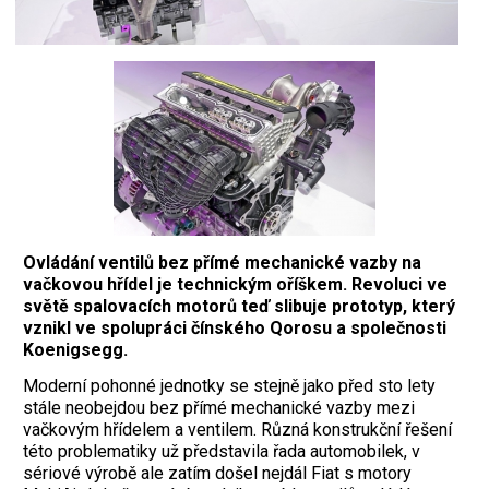
Ovládání ventilů bez přímé mechanické vazby na
vačkovou hřídel je technickým oříškem. Revoluci ve
světě spalovacích motorů teď slibuje prototyp, který
vznikl ve spolupráci čínského Qorosu a společnosti
Koenigsegg.
M
oderní pohonné jednotky se stejně jako před sto lety
stále neobejdou bez přímé mechanické vazby mezi
vačkovým hřídelem a ventilem. Různá konstrukční řešení
této problematiky už představila řada automobilek, v
sériové výrobě ale zatím došel nejdál Fiat s motory