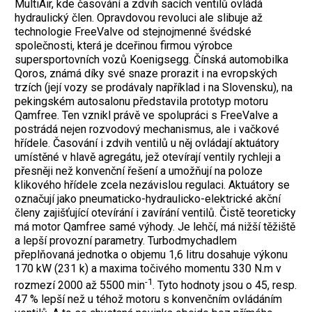
MultiAir, kde časování a zdvih sacích ventilů ovládá
hydraulický člen. Opravdovou revoluci ale slibuje až
technologie FreeValve od stejnojmenné švédské
společnosti, která je dceřinou firmou výrobce
supersportovních vozů Koenigsegg. Čínská automobilka
Qoros, známá díky své snaze prorazit i na evropských
trzích (její vozy se prodávaly například i na Slovensku), na
pekingském autosalonu představila prototyp motoru
Qamfree. Ten vznikl právě ve spolupráci s FreeValve a
postrádá nejen rozvodový mechanismus, ale i vačkové
hřídele. Časování i zdvih ventilů u něj ovládají aktuátory
umístěné v hlavě agregátu, jež otevírají ventily rychleji a
přesněji než konvenční řešení a umožňují na poloze
klikového hřídele zcela nezávislou regulaci. Aktuátory se
označují jako pneumaticko-hydraulicko-elektrické akční
členy zajišťující otevírání i zavírání ventilů. Čistě teoreticky
má motor Qamfree samé výhody. Je lehčí, má nižší těžiště
a lepší provozní parametry. Turbodmychadlem
přeplňovaná jednotka o objemu 1,6 litru dosahuje výkonu
170 kW (231 k) a maxima točivého momentu 330 N.m v
-1
rozmezí 2000 až 5500 min
. Tyto hodnoty jsou o 45, resp.
47 % lepší než u téhož motoru s konvenčním ovládáním