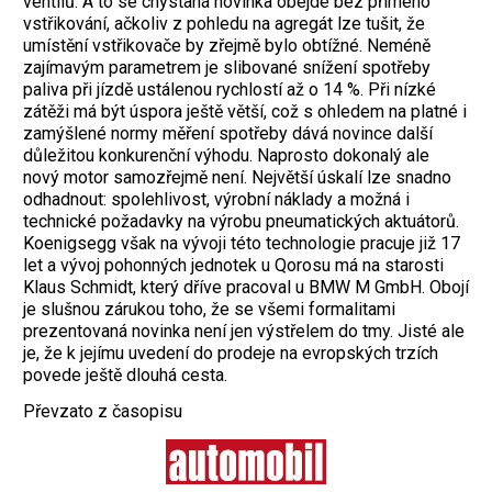
ventilů. A to se chystaná novinka obejde bez přímého
vstřikování, ačkoliv z pohledu na agregát lze tušit, že
umístění vstřikovače by zřejmě bylo obtížné. Neméně
zajímavým parametrem je slibované snížení spotřeby
paliva při jízdě ustálenou rychlostí až o 14 %. Při nízké
zátěži má být úspora ještě větší, což s ohledem na platné i
zamýšlené normy měření spotřeby dává novince další
důležitou konkurenční výhodu.
Naprosto dokonalý ale
nový motor samozřejmě není. Největší úskalí lze snadno
odhadnout: spolehlivost, výrobní náklady a možná i
technické požadavky na výrobu pneumatických aktuátorů.
Koenigsegg však na vývoji této technologie pracuje již 17
let a vývoj pohonných jednotek u Qorosu má na starosti
Klaus Schmidt, který dříve pracoval u BMW M GmbH. Obojí
je slušnou zárukou toho, že se všemi formalitami
prezentovaná novinka není jen výstřelem do tmy. Jisté ale
je, že k jejímu uvedení do prodeje na evropských trzích
povede ještě dlouhá cesta.
Převzato z časopisu