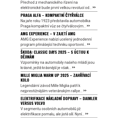
Přechod z mechanického řízení na
>>
elektronické bude první velkou revolucí od...
PRAGA ALFA – KOMPAKTNÍ ČTYŘVÁLCE
Na jaře roku 1923 představila automobilka
>>
Praga kompaktní vůz se čtyřválcovým...
AMG EXPERIENCE – V ZAJETÍ AMG
AMG Experience nabízí ucelený jednodenní
>>
program přinášející techniku sportovní...
ŠKODA: CLASSIC DAYS 2025 – S ÚCTOU K
DĚJINÁM
Vzpomínky na automobily našeho mládí jsou
>>
krásné, ještě krásnější je však...
MILLE MIGLIA WARM UP 2025 – ZAHŘÍVACÍ
KOLO
Legendární závod Mille Miglia patří k
>>
nejprestižnějším veteránským rallye...
ELEKTRIFIKACE NÁKLADNÍ DOPRAVY – DAIMLER
VERSUS VOLVO
V segmentu osobních automobilů již
>>
elektrifikace pomalu, ale jistě sílí. Nyní...